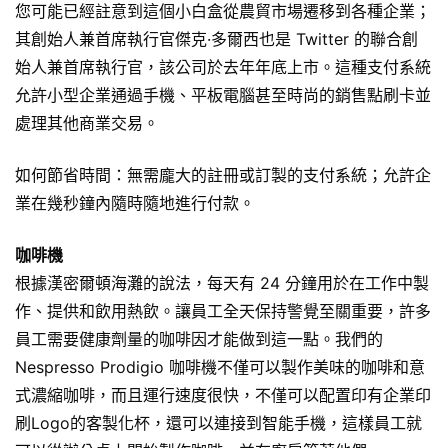
您可能已經註意到這個小白盒從農貿市場遷移到各種企業；
其創始人兼首席執行官傑克·多爾西也是 Twitter 的聯合創
始人兼首席執行官，該公司於去年年底上市。這種支付系統
允許小型企業通過手機、平板電腦甚至時尚的銷售點刷卡並
處理其他商業交易。
如何節省時間：無需龐大的註冊或訂製的支付系統；允許企
業在幾秒鐘內隨時隨地進行付款。
咖啡機
根據漢密爾頓海灘的說法，每天有 24 分鐘用於在工作中製
作、提供和飲用熱飲。讓員工全天保持警覺至關重要，許多
員工需要健康劑量的咖啡因才能做到這一點。我們的
Nespresso Prodigio 咖啡機不僅可以製作美味的咖啡和意
式濃縮咖啡，而且運行速度很快，不僅可以配置印有企業印
刷Logo的
客製化杯
，還可以連接到智能手機，這樣員工就