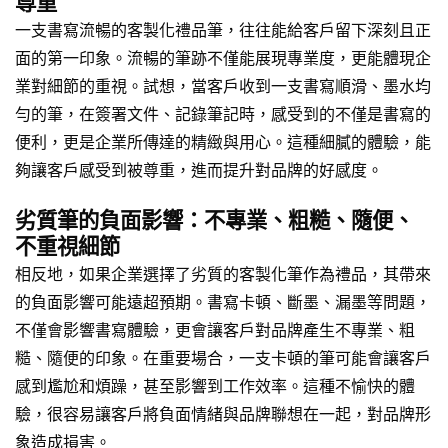
尊重
一支書寫流暢的客製化禮品筆，往往能給客戶留下深刻且正
面的第一印象。流暢的筆跡不僅能展現專業度，更能體現企
業對細節的重視。試想，當客戶收到一支書寫順滑、墨水均
勻的筆，在簽署文件、記錄筆記時，感受到的不僅是書寫的
便利，更是企業所傳達的精緻與用心。這種細膩的體驗，能
夠讓客戶感受到被尊重，進而提升對品牌的好感度。
劣質筆的負面影響：不專業、粗糙、隨便、
不重視細節
相反地，如果企業選擇了劣質的客製化筆作為禮品，其帶來
的負面影響可能遠超預期。書寫卡頓、斷墨、漏墨等問題，
不僅會影響書寫體驗，更會讓客戶對品牌產生不專業、粗
糙、隨便的印象。在重要場合，一支卡頓的筆可能會讓客戶
感到尷尬和煩躁，甚至影響到工作效率。這種不愉快的體
驗，很容易讓客戶將負面情緒與品牌聯想在一起，對品牌形
象造成損害。