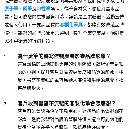
提升書寫體驗，更能展現您的專業形象。我們提供多樣化的
原子筆
、
鋼筆
及
中性筆
選擇，從筆身材質、顏色到墨水品
質，皆可依您的需求量身打造。無論是企業贈禮、活動宣傳
或個人使用，一支高品質的
客製化筆具
，都能有效傳遞品牌
價值，讓您的品牌形象更加鮮明，提升企業專業度，絕對是
您不容錯過的行銷利器。
為什麼筆的書寫流暢度會影響品牌形象？
書寫流暢的筆能提供更佳的使用體驗，體現企業對細
節的重視，提升客戶對品牌專業度和品質的印象。相
反，書寫不流暢的筆容易給人廉價和隨便的感覺，損
害品牌形象。
客戶收到書寫不流暢的客製化筆會怎麼想？
客戶可能會認為企業不夠用心，對禮品的品質把關不
嚴謹，進而影響對品牌的整體評價。這也可能讓他們
覺得企業不在乎客戶體驗，降低品牌好感度。