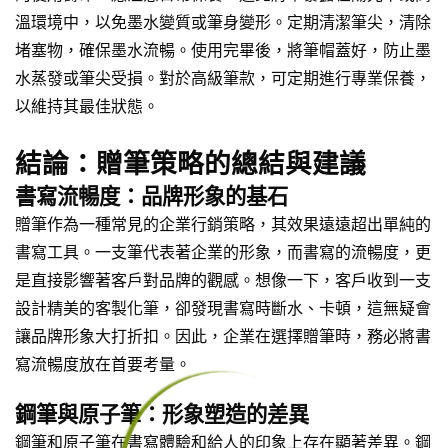
溫環境中，以免墨水變質或筆身變形。定期清潔筆尖，清除
堵塞物，確保墨水流暢。使用完畢後，將筆帽蓋好，防止墨
水蒸發或筆尖受損。對於高級筆款，可定期進行專業保養，
以維持其最佳狀態。
結論：贈筆策略的總結與建議
書寫流暢度：品牌形象的基石
贈筆作為一種常見的企業行銷策略，其效果遠遠超出單純的
書寫工具。一支筆代表著企業的形象，而書寫的流暢度，更
是直接影響著客戶對品牌的觀感。想像一下，客戶收到一支
設計精美的客製化筆，卻發現書寫時斷水、卡頓，這無疑會
讓品牌形象大打折扣。因此，企業在選擇贈筆時，務必將書
寫流暢度放在首要考量。
鋼筆與原子筆：形象塑造的差異
鋼筆和原子筆在書寫體驗和給人的印象上存在顯著差異。鋼