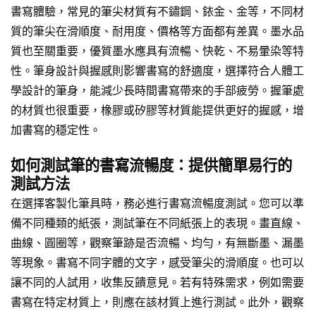
書寫體驗，常見的筆尖材質有不鏽鋼、銥金、金等，不同材
質的筆尖在滑順度、耐用度、價格等方面都有差異。墨水品
質也至關重要，優質墨水應具有流暢、快乾、不易暈染等特
性。筆身設計與握感則影響書寫的舒適度，選擇符合人體工
學設計的筆身，能減少長時間書寫帶來的手部疲勞。握筆處
的材質也很重要，橡膠或矽膠等材質能提供更好的握感，增
加書寫的穩定性。
如何測試筆的書寫流暢度：提供簡單易行的
測試方法
在選擇客製化筆具時，務必進行書寫流暢度測試。您可以準
備不同種類的紙張，測試筆在不同紙張上的表現。畫直線、
曲線、圓圈等，觀察筆跡是否流暢、均勻，有無斷墨、漏墨
等現象。書寫不同字體的文字，感受筆尖的滑順度。也可以
讓不同的人試用，收集反饋意見。若有特殊需求，例如需要
書寫在特定材質上，則應在該材質上進行測試。此外，觀察