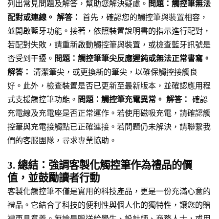
列出常見問題及解答，幫助您解決疑慮。
問題：觸控筆無法
配對或連線。
解答：
首先，確認您的觸控筆與裝置相容，
並開啟藍牙功能。接著，依照裝置說明書的指示進行配對，
若配對失敗，請重新啟動觸控筆與裝置，或檢查藍牙訊號是
否受到干擾。
問題：觸控筆筆尖反應遲鈍或無法正常書寫。
解答：
清潔筆尖，或更換新的筆尖，以確保觸控接觸良
好。此外，檢查裝置是否已更新至最新版本，並確認應用程
式支援觸控筆功能。
問題：觸控筆充電異常。
解答：
確認
充電線及充電座是否正常運作。若使用磁吸充電，請確認觸
控筆與充電接觸點已正確連接。若問題仍未解決，請聯繫我
們的客服團隊，尋求專業協助。
3. 總結：強調客製化觸控筆作為禮品的價
值，並鼓勵讀者行動
客製化觸控筆不僅是實用的科技產品，更是一份充滿心意的
禮品。它結合了科技的便利性與個人化的獨特性，讓您的贈
禮更具意義。無論是贈送給學生、設計師、商務人士，或用