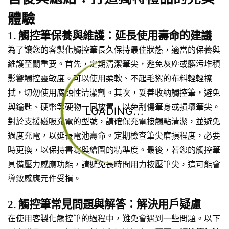
體驗
1. 觸控筆保養與維護：延長使用壽命的建議
為了讓您的客製化觸控筆長久保持最佳狀態，適當的保養與
維護至關重要。首先，定期清潔筆尖，避免灰塵或髒污堆積
影響觸控靈敏度。可以使用柔軟、不起毛絮的布料輕輕擦
拭，切勿使用腐蝕性清潔劑。其次，妥善收納觸控筆，避免
與鑰匙、硬幣等硬物一同放置，以免刮傷筆身或損壞筆尖。
LOADING...
對於支援磁吸充電的型號，請確保充電接觸點清潔，並避免
過度充電，以延長電池壽命。定期檢查筆尖磨損程度，必要
時更換，以保持書寫與繪圖的精準度。最後，若您的觸控筆
具備壓力感應功能，請避免長時間用力按壓筆尖，這可能會
導致感應元件受損。
2. 觸控筆常見問題與解答：解決用戶疑慮
在使用客製化觸控筆的過程中，難免會遇到一些問題。以下