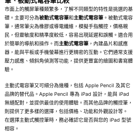
筆、被動式電容筆比較
市面上的觸屏筆種類繁多，了解不同類型的特性是挑選的基
礎。主要可分為
被動式電容筆
和
主動式電容筆
。被動式電容
筆，通常筆尖為橡膠或導電纖維，模擬手指觸控，價格親
民，但靈敏度和精準度較低，容易出現延遲和誤觸。適合用
於簡單的導航和操作。而
主動式電容筆
，內建晶片和感應
器，能與平板或手機螢幕進行更精密的互動。它們通常支援
壓力感應、傾斜角偵測等功能，提供更豐富的繪圖和書寫體
驗。
主動式電容筆又可細分為幾種，包括 Apple Pencil 及其它
品牌的替代品。Apple Pencil 專為 iPad 設計，能與 iPad
無縫配對，並提供最佳的使用體驗。而其他品牌的觸控筆，
則提供了更多樣的選擇，包括價格、功能和外觀設計等。
在選擇主動式觸控筆時，務必確認它是否與您的 iPad 型號
相容。