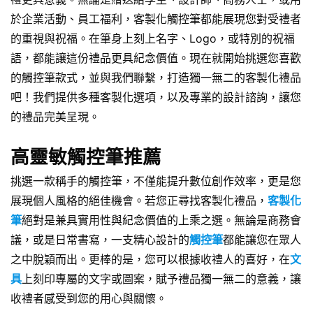
於企業活動、員工福利，客製化觸控筆都能展現您對受禮者
的重視與祝福。在筆身上刻上名字、Logo，或特別的祝福
語，都能讓這份禮品更具紀念價值。現在就開始挑選您喜歡
的觸控筆款式，並與我們聯繫，打造獨一無二的客製化禮品
吧！我們提供多種客製化選項，以及專業的設計諮詢，讓您
的禮品完美呈現。
高靈敏觸控筆推薦
挑選一款稱手的觸控筆，不僅能提升數位創作效率，更是您
展現個人風格的絕佳機會。若您正尋找客製化禮品，
客製化
筆
絕對是兼具實用性與紀念價值的上乘之選。無論是商務會
議，或是日常書寫，一支精心設計的
觸控筆
都能讓您在眾人
之中脫穎而出。更棒的是，您可以根據收禮人的喜好，在
文
具
上刻印專屬的文字或圖案，賦予禮品獨一無二的意義，讓
收禮者感受到您的用心與關懷。