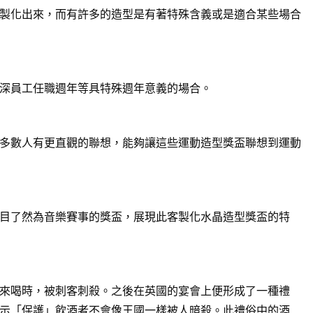
製化出來，而有許多的造型是有著特殊含義或是適合某些場合
深員工任職週年等具特殊週年意義的場合。
多數人有更直觀的聯想，能夠讓這些運動造型獎盃聯想到運動
目了然為音樂賽事的獎盃，展現此客製化水晶造型獎盃的特
來喝時，被刺客刺殺。之後在英國的宴會上便形成了一種禮
示「保護」飲酒者不會像王國一樣被人暗殺。此禮俗中的酒