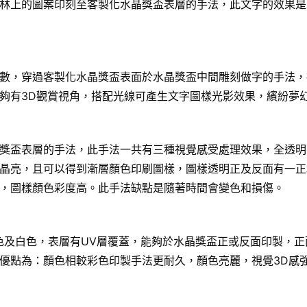
林上的圖案印刻至客製化水晶獎盃表層的手法，此文字的效果是
數，穿過客製化水晶獎盃表面於水晶獎盃中間雕刻做字的手法，
夠有3D觀賞視角，搭配光線可產生文字圖樣光影效果，繽紛夢
獎盃表層的手法，此手法一共有三種視覺感受處理效果，全透明
晶亮，且可以得到漸層顏色印刷圖樣，圖樣透明正及反面有一正
，圖樣顏色彩度高。此手法缺點是隨著時間會變色和損傷。
色及白色，表層有UV層覆蓋，能夠於水晶獎盃正或反面印製，正
優點為：顏色相較彩色印製手法更耐久，顏色亮麗，視覺3D感