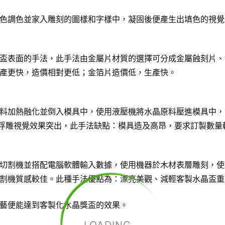
色調色並家入雕刻的圖樣和字樣中，凝固後便產生出填色的視覺
盃表面的手法，此手法由金屬片材質的選擇可分成金屬蝕刻片、
產更快，造價相對更低；金箔片造價低，生產快。
料加熱融化並倒入模具中，使用液壓機將水晶原料壓進模具中，
D浮雕視覺效果突出，此手法缺點：模具造及高昂，要求訂製數量
切割機並搭配電腦軟體輸入數據，使用機器於木材表層雕刻，使
割機質感較佳。此種手法優點為：漂亮美觀、減輕客製水晶盃重
藝便能達到客製化水晶獎盃的效果。