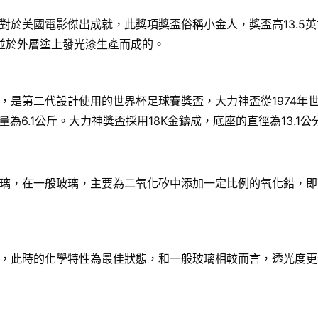
國電影傑出成就，此獎項獎盃俗稱小金人，獎盃高13.5英寸（34
，並於外層塗上發光漆生產而成的。
，是第二代設計使用的世界杯足球賽獎盃，大力神盃從1974年
8公分，重量為6.1公斤。大力神獎盃採用18K金鑄成，底座的直徑為
璃，在一般玻璃，主要為二氧化矽中添加一定比例的氧化鉛，即
，此時的化學特性為最佳狀態，和一般玻璃相較而言，透光度更