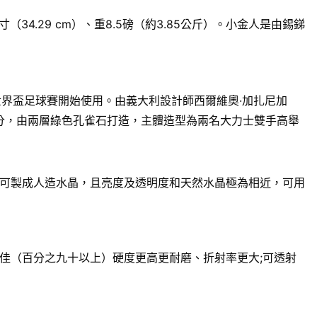
.29 cm）、重8.5磅（約3.85公斤）。小金人是由錫銻
世界盃足球賽開始使用。由義大利設計師西爾維奧·加扎尼加
13.1公分，由兩層綠色孔雀石打造，主體造型為兩名大力士雙手高舉
可製成人造水晶，且亮度及透明度和天然水晶極為相近，可用
佳（百分之九十以上）硬度更高更耐磨、折射率更大;可透射