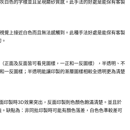
灰白色的字樣並且呈現磨砂質感。此手法的好處是能保有客製
視覺上接近白色而且無法感觸到。此種手法好處是能保有客製
幻。
（正面及反面皆可看見圖樣，一正和一反圖樣），半透明、不
和一反圖樣；半透明能讓印製的漸層圖樣相較全透明更為清楚
面印製時3D效果突出，反面印製則色顏色飽滿清楚。並且於
強。缺點為：非同批印製時可能有顏色落差，白色色準較差可