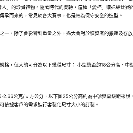
給「上等人」的珍貴禮物。隨著時代的變轉，這種「愛杯」贈送給比
傳承而來的，常見於各大賽事，也是較為保守安全的造型。
之一，除了會影響到重量之外，過大會對於獲獎者的搬運及存放
格，但大約可分為以下幾種尺寸： 小型獎盃約18公分高、中型
6-2.66公克/立方公分，以下圖25公分高約為中號獎盃級距
可依據客戶的需求進行客製化尺寸大小的訂製。