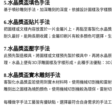
5.水晶獎盃填色手法
基于噴砂雕刻手法，加深雕刻的深度，依據設計圖樣及字樣顏
6.水晶獎盃貼片手法
把圖樣或文樣內容放置於一片金屬片上，再黏至客製化水晶獎
耐久最好，能夠長期收藏；金屬印刷片有較多顏色可選擇，生
7.水晶獎盃壓字手法
此預先製造模具，將圖樣或文樣預先製於模具中，再將水晶原
理，水晶上便有3D浮雕圖樣及字樣形成。此種手法優點：3
8.水晶獎盃實木雕刻手法
客製化水晶獎盃若使用到實木材料時，使用機械切割機和雷射
雕刻出之圖樣為燒酌顏色，使用機械切割機較為環保，雷射切
每種做字手法工藝皆有優缺點，選擇最符合自身需求的手法工