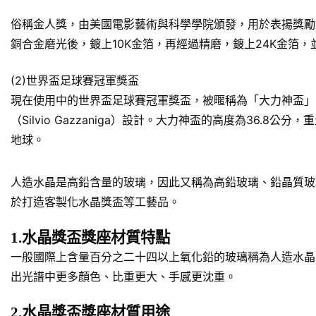
俗稱金人獎，由美國電影藝術與科學學院頒發，用於表揚獎勵對於美
銅合金磨光後，鍍上10K金箔，再經過精磨，鍍上24K金箔
(2)世界盃足球賽冠軍獎盃
現在使用中的世界盃足球賽冠軍獎盃，被暱稱為「大力神盃」
（Silvio Gazzaniga）設計。大力神盃的高度為36.
地球。
人造水晶是高鉛含量的玻璃，因此又稱為高鉛玻璃、鉛晶質玻
於打造客製化水晶獎盃等工藝品。
1.水晶獎盃獎座材質特點
一般國際上含量百分之二十四以上氧化鉛的玻璃稱為人造水晶
出光譜中更多顏色、比重更大、手感更沈重。
2.水晶獎盃獎座材質用途