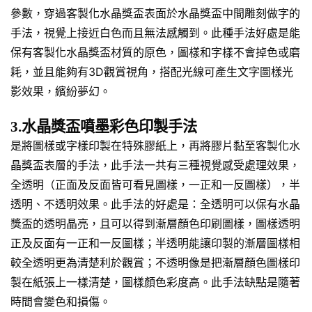
參數，穿過客製化水晶獎盃表面於水晶獎盃中間雕刻做字的
手法，視覺上接近白色而且無法感觸到。此種手法好處是能
保有客製化水晶獎盃材質的原色，圖樣和字樣不會掉色或磨
耗，並且能夠有3D觀賞視角，搭配光線可產生文字圖樣光
影效果，繽紛夢幻。
3.水晶獎盃噴墨彩色印製手法
是將圖樣或字樣印製在特殊膠紙上，再將膠片黏至客製化水
晶獎盃表層的手法，此手法一共有三種視覺感受處理效果，
全透明（正面及反面皆可看見圖樣，一正和一反圖樣），半
透明、不透明效果。此手法的好處是：全透明可以保有水晶
獎盃的透明晶亮，且可以得到漸層顏色印刷圖樣，圖樣透明
正及反面有一正和一反圖樣；半透明能讓印製的漸層圖樣相
較全透明更為清楚利於觀賞；不透明像是把漸層顏色圖樣印
製在紙張上一樣清楚，圖樣顏色彩度高。此手法缺點是隨著
時間會變色和損傷。