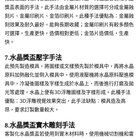
獎盃表面的手法，此手法由金屬片材質的選擇可分成金屬蝕
刻片、金屬印刷片、金箔印刷片。此種手法優點為：金屬蝕
刻效果及耐久最好，能夠長期收藏；金屬印刷片有較多顏色
可選擇，生產更快，造價相對更低；金箔片造價低，生產
快。
7.水晶獎盃壓字手法
此預先製造模具，將圖樣或文樣預先製於模具中，再將水晶
原料加熱融化並倒入模具中，使用液壓機將水晶原料壓進模
具中，冷凝後圖樣及字樣生成於水晶上，而後進行打磨及拋
光等處理，水晶上便有3D浮雕圖樣及字樣形成。此種手法
優點：3D浮雕視覺效果突出，此手法缺點：模具造及高
昂，要求訂製數量較大。
8.水晶獎盃實木雕刻手法
客製化水晶獎盃若使用到實木材料時，使用機械切割機和雷