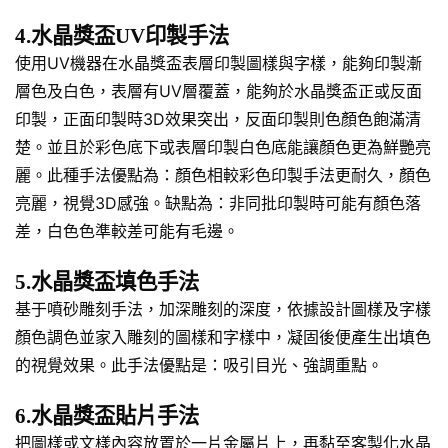
4.水晶獎盃UV印製手法
使用UV機器在水晶獎盃表層印製圖樣與字樣，能夠印製漸
層色及白色，表層有UV層覆蓋，能夠於水晶獎盃正或反面
印製，正面印製時3D效果突出，反面印製則色顏色飽滿清
楚。並且於彩色底下或表層印製白色底能讓顏色更為鮮艷亮
麗。此種手法優點為：顏色相較彩色印製手法更耐久，顏色
亮麗，視覺3D感強。缺點為：非同批印製時可能有顏色落
差，白色色準較差可能有毛邊。
5.水晶獎盃填色手法
基于噴砂雕刻手法，加深雕刻的深度，依據設計圖樣及字樣
顏色調色並家入雕刻的圖樣和字樣中，凝固後便產生出填色
的視覺效果。此手法優點是：吸引目光、強調重點。
6.水晶獎盃貼片手法
把圖樣或文樣內容放置於一片金屬片上，再黏至客製化水晶