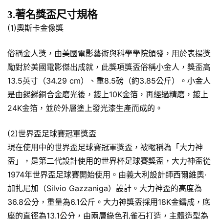
3.著名獎盃尺寸規格
(1)奧斯卡金像獎
俗稱金人獎，由美國電影藝術與科學學院頒發，用於表揚獎
勵對於美國電影傑出成就，此獎項獎盃俗稱小金人，獎盃高
13.5英寸（34.29 cm）、重8.5磅（約3.85公斤）。小金人
是由錫銻銅合金磨光後，鍍上10K金箔，再經過精磨，鍍上
24K金箔，並於外層塗上發光漆生產而成的。
(2)世界盃足球賽冠軍獎盃
現在使用中的世界盃足球賽冠軍獎盃，被暱稱為「大力神
盃」，是第二代設計使用的世界杯足球賽獎盃，大力神盃從
1974年世界盃足球賽開始使用。由義大利設計師西爾維奧·
加扎尼加（Silvio Gazzaniga）設計。大力神盃的高度為
36.8公分，重量為6.1公斤。大力神獎盃採用18K金鑄成，底
座的直徑為13.1公分，由兩層綠色孔雀石打造，主體造型為