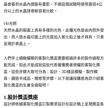
晶會看到水晶內頭髮有重影，不過這個試驗時使用直徑4公
分以上的水晶球會較容易比較。
(4)光照
天然水晶的裂面上具有多樣的光色，此種光色是由內而外發
出，而人造水晶切面上的光是加入氧化鉛之後才具有，只會
呈現於表面上。
人們手上細緻耀眼的客製化獎盃需要經過許多的製作過程方
能完成，如此才能成就這些代表著獲獎者榮耀的客製化獎
盃，這些步驟大致可分為：設計、3D樣品模擬、製作模
具、鑄造半成品、精修等步驟，以下就讓採購易為您介紹客
製化獎盃的生產全過程吧！
1.設計獎盃獎座
設計師依據客製化獎盃訂製需求設計在設計稿上呈現獎盃各