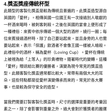
4.獎盃獎座傳統杯型
此類型的客製化獎盃是較為傳統且普遍的，此獎盃造型源自
英國的「愛杯」。相傳英國一位國王有一次接過別人敬獻的
一杯酒來喝時，被刺客刺殺。之後在英國的宴會上便形成了
一種禮俗：來賓中依序傳遞一個大型的酒杯，繞行一圈；每
位來賓接過酒杯時，除了自己要站起來，並且身旁的人也需
要站起來，表示「保護」飲酒者不會像王國一樣被人暗殺。
此禮俗中的酒杯，稱為愛杯（Loving Cup）。愛杯在傳統
上被視為給「上等人」的珍貴禮物。隨著時代的變轉，這種
「愛杯」贈送給比賽的優勝者，演變為現今常見的獎盃造
型，此類客製化獎盃通常都比較大，常帶有兩個大大的耳
朵，這些特點都是從愛杯演變傳承而來的，常見於各大賽
事，也是較為保守安全的造型。
當我們需要訂製客製化獎盃時，尺寸的選擇是重要的考量因
素之一，除了會影響到重量之外，過大會對於獲獎者的搬運