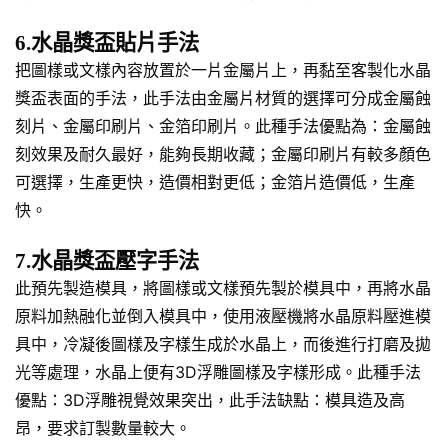
6.水晶獎盃貼片手法
把圖樣或文樣內容放置於一片金屬片上，再黏至客製化水晶
獎盃表面的手法，此手法由金屬片材質的選擇可分成金屬蝕
刻片、金屬印刷片、金箔印刷片。此種手法優點為：金屬蝕
刻效果及耐久最好，能夠長期收藏；金屬印刷片有較多顏色
可選擇，生產更快，造價相對更低；金箔片造價低，生產
快。
7.水晶獎盃壓字手法
此預先製造模具，將圖樣或文樣預先製於模具中，再將水晶
原料加熱融化並倒入模具中，使用液壓機將水晶原料壓進模
具中，冷凝後圖樣及字樣生成於水晶上，而後進行打磨及拋
光等處理，水晶上便有3D浮雕圖樣及字樣形成。此種手法
優點：3D浮雕視覺效果突出，此手法缺點：模具造及高
昂，要求訂製數量較大。