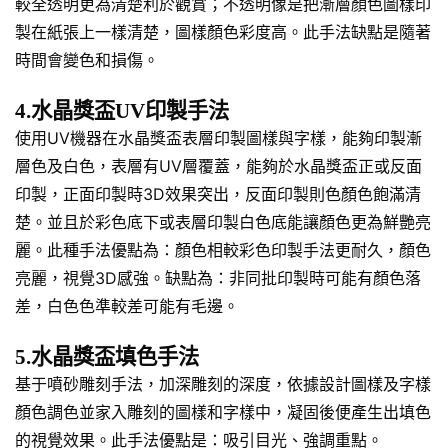
較全透明更為清楚利於觀賞；不透明像是把漸層顏色圖樣印
製在紙張上一樣清楚，圖樣顏色彩度高。此手法缺點是隨著
時間會變色和損傷。
4.水晶獎盃UV印製手法
使用UV機器在水晶獎盃表層印製圖樣與字樣，能夠印製漸
層色及白色，表層有UV層覆蓋，能夠於水晶獎盃正或反面
印製，正面印製時3D效果突出，反面印製則色顏色飽滿清
楚。並且於彩色底下或表層印製白色底能讓顏色更為鮮艷亮
麗。此種手法優點為：顏色相較彩色印製手法更耐久，顏色
亮麗，視覺3D感強。缺點為：非同批印製時可能有顏色落
差，白色色準較差可能有毛邊。
5.水晶獎盃填色手法
基于噴砂雕刻手法，加深雕刻的深度，依據設計圖樣及字樣
顏色調色並家入雕刻的圖樣和字樣中，凝固後便產生出填色
的視覺效果。此手法優點是：吸引目光、強調重點。