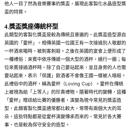
他人一目了然為音樂賽事的獎盃，展現此客製化水晶造型獎
盃的特質。
4.獎盃獎座傳統杯型
此類型的客製化獎盃是較為傳統且普遍的，此獎盃造型源自
英國的「愛杯」。相傳英國一位國王有一次接過別人敬獻的
一杯酒來喝時，被刺客刺殺。之後在英國的宴會上便形成了
一種禮俗：來賓中依序傳遞一個大型的酒杯，繞行一圈；每
位來賓接過酒杯時，除了自己要站起來，並且身旁的人也需
要站起來，表示「保護」飲酒者不會像王國一樣被人暗殺。
此禮俗中的酒杯，稱為愛杯（Loving Cup）。愛杯在傳統
上被視為給「上等人」的珍貴禮物。隨著時代的變轉，這種
「愛杯」贈送給比賽的優勝者，演變為現今常見的獎盃造
型，此類客製化獎盃通常都比較大，常帶有兩個大大的耳
朵，這些特點都是從愛杯演變傳承而來的，常見於各大賽
事，也是較為保守安全的造型。