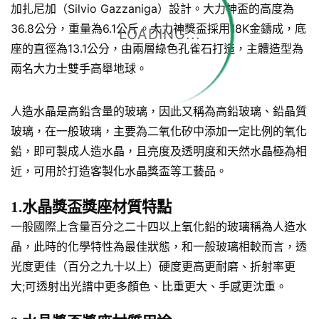
加扎尼加（Silvio Gazzaniga）設計。大力神盃的高度為
36.8公分，重量為6.1公斤。大力神獎盃採用18K金鑄成，底
LOADING...
座的直徑為13.1公分，由兩層綠色孔雀石打造，主體造型為
兩名大力士雙手高舉地球。
人造水晶是高鉛含量的玻璃，因此又稱為高鉛玻璃、鉛晶質
玻璃，在一般玻璃，主要為二氧化矽中添加一定比例的氧化
鉛，即可製成人造水晶，且亮度及透明度和天然水晶極為相
近，可用於打造客製化水晶獎盃等工藝品。
1.水晶獎盃獎座材質特點
一般國際上含量百分之二十四以上氧化鉛的玻璃稱為人造水
晶，此時的化學特性為最佳狀態，和一般玻璃相較而言，透
光度更佳（百分之九十以上）硬度更高更耐磨、折射率更
大;可透射出光譜中更多顏色、比重更大、手感更沈重。