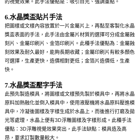
的視覺效果。此手法優點是：吸引目光、強調重點。
6.水晶獎盃貼片手法
把圖樣或文樣內容放置於一片金屬片上，再黏至客製化水晶
獎盃表面的手法，此手法由金屬片材質的選擇可分成金屬蝕
刻片、金屬印刷片、金箔印刷片。此種手法優點為：金屬蝕
刻效果及耐久最好，能夠長期收藏；金屬印刷片有較多顏色
可選擇，生產更快，造價相對更低；金箔片造價低，生產
快。
7.水晶獎盃壓字手法
此預先製造模具，將圖樣或文樣預先製於模具中，再將水晶
原料加熱融化並倒入模具中，使用液壓機將水晶原料壓進模
具中，冷凝後圖樣及字樣生成於水晶上，而後進行打磨及拋
光等處理，水晶上便有3D浮雕圖樣及字樣形成。此種手法
優點：3D浮雕視覺效果突出，此手法缺點：模具造及高
昂，要求訂製數量較大。