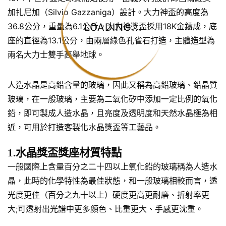
加扎尼加（Silvio Gazzaniga）設計。大力神盃的高度為
LOADING...
36.8公分，重量為6.1公斤。大力神獎盃採用18K金鑄成，底
座的直徑為13.1公分，由兩層綠色孔雀石打造，主體造型為
兩名大力士雙手高舉地球。
人造水晶是高鉛含量的玻璃，因此又稱為高鉛玻璃、鉛晶質
玻璃，在一般玻璃，主要為二氧化矽中添加一定比例的氧化
鉛，即可製成人造水晶，且亮度及透明度和天然水晶極為相
近，可用於打造客製化水晶獎盃等工藝品。
1.水晶獎盃獎座材質特點
一般國際上含量百分之二十四以上氧化鉛的玻璃稱為人造水
晶，此時的化學特性為最佳狀態，和一般玻璃相較而言，透
光度更佳（百分之九十以上）硬度更高更耐磨、折射率更
大;可透射出光譜中更多顏色、比重更大、手感更沈重。