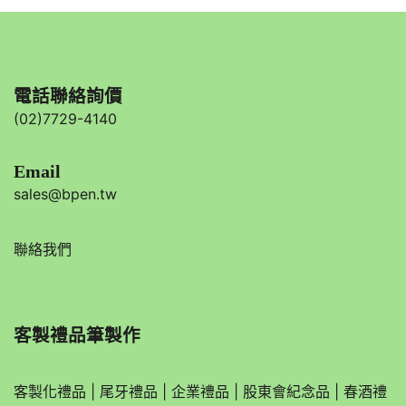
Email
sales@bpen.tw
聯絡我們
客製禮品筆製作
客製化禮品
|
尾牙禮品
|
企業
禮品
|
股東會紀念品
|
春酒禮
品
|
禮品
|
紀念品
|
宣導品
|
禮品公司
|
贈品
|
台灣禮品
|
客製化商品
|
選舉文宣品
金屬筆紀念品
|
廣告筆禮品
|
環保筆禮品
|
多功能原子筆
|
螢光筆
|
便利貼及便條紙
|
客製化筆記本禮品
|