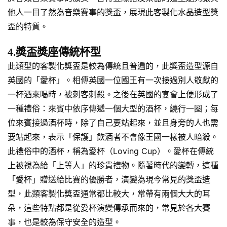
他人一目了然為音樂賽事的獎盃，展現此客製化水晶造型獎
盃的特質。
4.獎盃獎座傳統杯型
此類型的客製化獎盃是較為傳統且普遍的，此獎盃造型源自
英國的「愛杯」。相傳英國一位國王有一次接過別人敬獻的
一杯酒來喝時，被刺客刺殺。之後在英國的宴會上便形成了
一種禮俗：來賓中依序傳遞一個大型的酒杯，繞行一圈；每
位來賓接過酒杯時，除了自己要站起來，並且身旁的人也需
要站起來，表示「保護」飲酒者不會像王國一樣被人暗殺。
此禮俗中的酒杯，稱為愛杯（Loving Cup）。愛杯在傳統
上被視為給「上等人」的珍貴禮物。隨著時代的變轉，這種
「愛杯」贈送給比賽的優勝者，演變為現今常見的獎盃造
型，此類客製化獎盃通常都比較大，常帶有兩個大大的耳
朵，這些特點都是從愛杯演變傳承而來的，常見於各大賽
事，也是較為保守安全的造型。