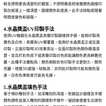
較全透明更為清楚利於觀賞；不透明像是把漸層顏色圖樣印
製在紙張上一樣清楚，圖樣顏色彩度高。此手法缺點是隨著
時間會變色和損傷。
4.水晶獎盃UV印製手法
使用UV機器在水晶獎盃表層印製圖樣與字樣，能夠印製漸
層色及白色，表層有UV層覆蓋，能夠於水晶獎盃正或反面
印製，正面印製時3D效果突出，反面印製則色顏色飽滿清
楚。並且於彩色底下或表層印製白色底能讓顏色更為鮮艷亮
麗。此種手法優點為：顏色相較彩色印製手法更耐久，顏色
亮麗，視覺3D感強。缺點為：非同批印製時可能有顏色落
差，白色色準較差可能有毛邊。
5.水晶獎盃填色手法
基于噴砂雕刻手法，加深雕刻的深度，依據設計圖樣及字樣
顏色調色並家入雕刻的圖樣和字樣中，凝固後便產生出填色