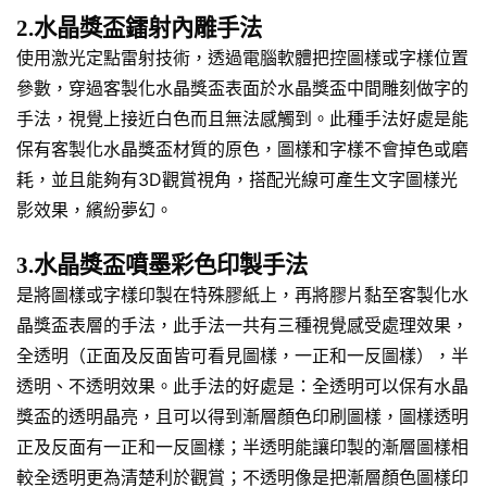
2.水晶獎盃鐳射內雕手法
使用激光定點雷射技術，透過電腦軟體把控圖樣或字樣位置
參數，穿過客製化水晶獎盃表面於水晶獎盃中間雕刻做字的
手法，視覺上接近白色而且無法感觸到。此種手法好處是能
保有客製化水晶獎盃材質的原色，圖樣和字樣不會掉色或磨
耗，並且能夠有3D觀賞視角，搭配光線可產生文字圖樣光
影效果，繽紛夢幻。
3.水晶獎盃噴墨彩色印製手法
是將圖樣或字樣印製在特殊膠紙上，再將膠片黏至客製化水
晶獎盃表層的手法，此手法一共有三種視覺感受處理效果，
全透明（正面及反面皆可看見圖樣，一正和一反圖樣），半
透明、不透明效果。此手法的好處是：全透明可以保有水晶
獎盃的透明晶亮，且可以得到漸層顏色印刷圖樣，圖樣透明
正及反面有一正和一反圖樣；半透明能讓印製的漸層圖樣相
較全透明更為清楚利於觀賞；不透明像是把漸層顏色圖樣印