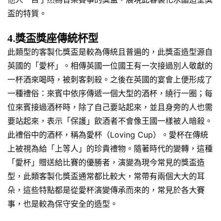
盃的特質。
4.獎盃獎座傳統杯型
此類型的客製化獎盃是較為傳統且普遍的，此獎盃造型源自
英國的「愛杯」。相傳英國一位國王有一次接過別人敬獻的
一杯酒來喝時，被刺客刺殺。之後在英國的宴會上便形成了
一種禮俗：來賓中依序傳遞一個大型的酒杯，繞行一圈；每
位來賓接過酒杯時，除了自己要站起來，並且身旁的人也需
要站起來，表示「保護」飲酒者不會像王國一樣被人暗殺。
此禮俗中的酒杯，稱為愛杯（Loving Cup）。愛杯在傳統
上被視為給「上等人」的珍貴禮物。隨著時代的變轉，這種
「愛杯」贈送給比賽的優勝者，演變為現今常見的獎盃造
型，此類客製化獎盃通常都比較大，常帶有兩個大大的耳
朵，這些特點都是從愛杯演變傳承而來的，常見於各大賽
事，也是較為保守安全的造型。