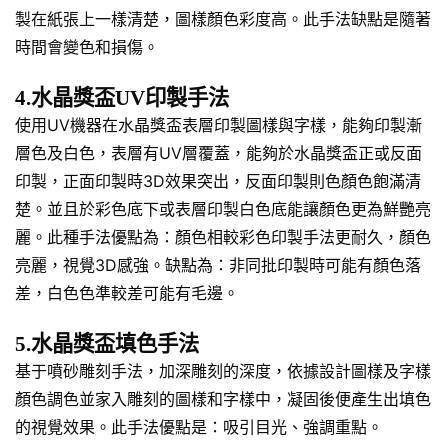
製在紙張上一樣清楚，圖樣顏色彩度高。此手法缺點是隨著
時間會變色和損傷。
4.水晶獎盃UV印製手法
使用UV機器在水晶獎盃表層印製圖樣與字樣，能夠印製漸
層色及白色，表層有UV層覆蓋，能夠於水晶獎盃正或反面
印製，正面印製時3D效果突出，反面印製則色顏色飽滿清
楚。並且於彩色底下或表層印製白色底能讓顏色更為鮮艷亮
麗。此種手法優點為：顏色相較彩色印製手法更耐久，顏色
亮麗，視覺3D感強。缺點為：非同批印製時可能有顏色落
差，白色色準較差可能有毛邊。
5.水晶獎盃填色手法
基于噴砂雕刻手法，加深雕刻的深度，依據設計圖樣及字樣
顏色調色並家入雕刻的圖樣和字樣中，凝固後便產生出填色
的視覺效果。此手法優點是：吸引目光、強調重點。