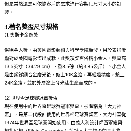
但是當然還是可依據客戶的需求進行客製化尺寸大小的訂
製。
3.著名獎盃尺寸規格
(1)奧斯卡金像獎
俗稱金人獎，由美國電影藝術與科學學院頒發，用於表揚獎
勵對於美國電影傑出成就，此獎項獎盃俗稱小金人，獎盃高
13.5英寸（34.29 cm）、重8.5磅（約3.85公斤）。小金人
是由錫銻銅合金磨光後，鍍上10K金箔，再經過精磨，鍍上
24K金箔，並於外層塗上發光漆生產而成的。
(2)世界盃足球賽冠軍獎盃
現在使用中的世界盃足球賽冠軍獎盃，被暱稱為「大力神
盃」，是第二代設計使用的世界杯足球賽獎盃，大力神盃從
1974年世界盃足球賽開始使用。由義大利設計師西爾維奧·
加扎尼加（Silvio Gazzaniga）設計。大力神盃的高度為