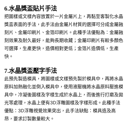
6.水晶獎盃貼片手法
把圖樣或文樣內容放置於一片金屬片上，再黏至客製化水晶
獎盃表面的手法，此手法由金屬片材質的選擇可分成金屬蝕
刻片、金屬印刷片、金箔印刷片。此種手法優點為：金屬蝕
刻效果及耐久最好，能夠長期收藏；金屬印刷片有較多顏色
可選擇，生產更快，造價相對更低；金箔片造價低，生產
快。
7.水晶獎盃壓字手法
此預先製造模具，將圖樣或文樣預先製於模具中，再將水晶
原料加熱融化並倒入模具中，使用液壓機將水晶原料壓進模
具中，冷凝後圖樣及字樣生成於水晶上，而後進行打磨及拋
光等處理，水晶上便有3D浮雕圖樣及字樣形成。此種手法
優點：3D浮雕視覺效果突出，此手法缺點：模具造及高
昂，要求訂製數量較大。