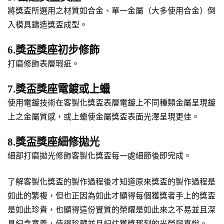
將獎盃所選用之材質如合金、單一金屬（大多使用合金）倒
入模具鑄造獎盃成型。
6.獎盃獎座初步修飾
打磨修飾表層瑕疵。
7.獎盃獎座電鍍或上蠟
使用電鍍技術在客製化獎盃表層電鍍上不同種類金屬呈現鍍
上之金屬質感，或上蠟使金屬獎盃表面光澤呈現更佳。
8.獎盃獎座細修拋光
細部打磨拋光修飾客製化獎盃每一處細節後即完成。
了解客製化獎盃的製作過程後才知道原來獎盃的製作過程是
如此的繁複，但也正因為如此才顯得每個獲獎者手上的獎盃
是如此珍貴，也顯得這份實質的榮耀是如此來之不易並且深
具紀念意義，值得珍藏並且記住獲獎那刻的光榮與喜悅。