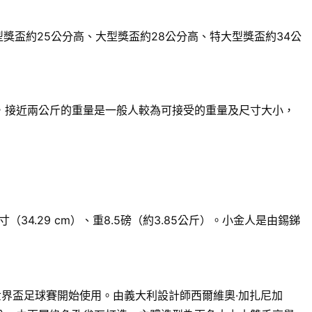
獎盃約25公分高、大型獎盃約28公分高、特大型獎盃約34公
來說，接近兩公斤的重量是一般人較為可接受的重量及尺寸大小，
.29 cm）、重8.5磅（約3.85公斤）。小金人是由錫銻
世界盃足球賽開始使用。由義大利設計師西爾維奧·加扎尼加