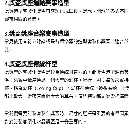
2.獎盃獎座運動賽事造型
此類造型客製化獎盃可客製化成田徑、足球、羽球等各式不同
賽事相關的意義。
3.獎盃獎座音樂賽事造型
常見使用音符五線譜或是各類樂器的造型客製化獎盃，適合於
質。
4.獎盃獎座傳統杯型
此類型的客製化獎盃是較為傳統且普遍的，此獎盃造型源自英
俗：來賓中依序傳遞一個大型的酒杯，繞行一圈；每位來賓接
杯，稱為愛杯（Loving Cup）。愛杯在傳統上被視為
都比較大，常帶有兩個大大的耳朵，這些特點都是從愛杯演變
當我們需要訂製客製化獎盃時，尺寸的選擇是重要的考量因素
對於訂製客製化水晶獎盃是十分重要的。