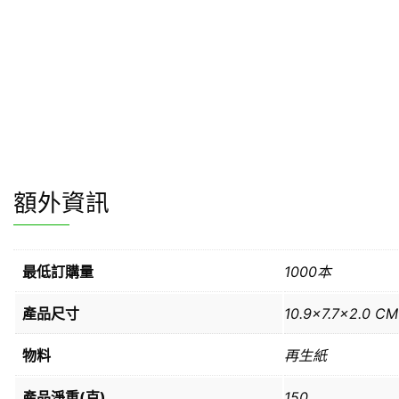
額外資訊
最低訂購量
1000本
產品尺寸
10.9×7.7×2.0 CM
物料
再生紙
產品淨重(克)
150