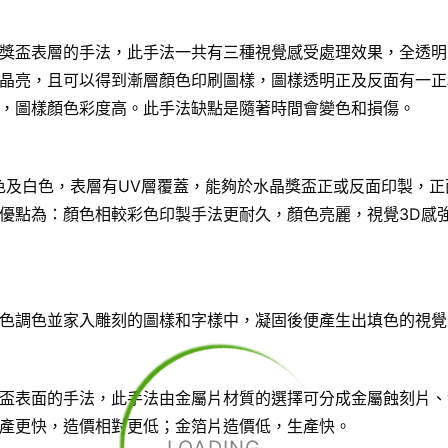
獎盃表層的手法，此手法一共有三種視覺感受處理效果，全透明
晶亮，且可以得到漸層顏色印刷圖樣，圖樣透明正及反面有一正
，圖樣顏色彩度高。此手法缺點是隨著時間會變色和損傷。
色及白色，表層有UV層覆蓋，能夠於水晶獎盃正或反面印製，正
優點為：顏色相較彩色印製手法更耐久，顏色亮麗，視覺3D感
色調色並家入雕刻的圖樣和字樣中，凝固後便產生出填色的視覺
盃表面的手法，此手法由金屬片材質的選擇可分成金屬蝕刻片、
產更快，造價相對更低；金箔片造價低，生產快。