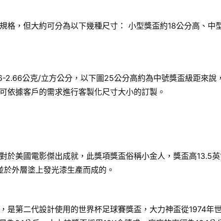
格，但大約可分為以下幾種尺寸： 小型獎盃約18公分高、中型
6-2.66公克/立方公分，以下圖25公分高約為中號獎盃級距
可依據客戶的需求進行客製化尺寸大小的訂製。
國電影傑出成就，此獎項獎盃俗稱小金人，獎盃高13.5英寸（34
，並於外層塗上發光漆生產而成的。
，是第二代設計使用的世界杯足球賽獎盃，大力神盃從1974年