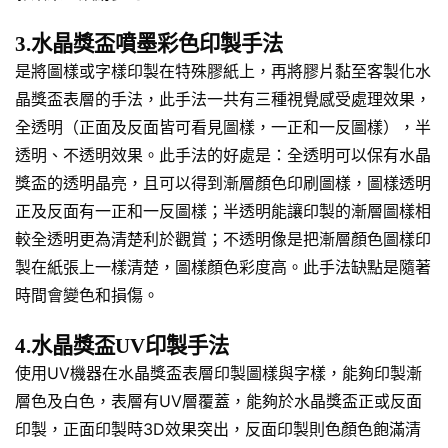
3.水晶獎盃噴墨彩色印製手法
是將圖樣或字樣印製在特殊膠紙上，再將膠片黏至客製化水
晶獎盃表層的手法，此手法一共有三種視覺感受處理效果，
全透明（正面及反面皆可看見圖樣，一正和一反圖樣），半
透明、不透明效果。此手法的好處是：全透明可以保有水晶
獎盃的透明晶亮，且可以得到漸層顏色印刷圖樣，圖樣透明
正及反面有一正和一反圖樣；半透明能讓印製的漸層圖樣相
較全透明更為清楚利於觀賞；不透明像是把漸層顏色圖樣印
製在紙張上一樣清楚，圖樣顏色彩度高。此手法缺點是隨著
時間會變色和損傷。
4.水晶獎盃UV印製手法
使用UV機器在水晶獎盃表層印製圖樣與字樣，能夠印製漸
層色及白色，表層有UV層覆蓋，能夠於水晶獎盃正或反面
印製，正面印製時3D效果突出，反面印製則色顏色飽滿清