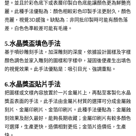
楚。並且於彩色底下或表層印製白色底能讓顏色更為鮮艷亮
麗。此種手法優點為：顏色相較彩色印製手法更耐久，顏色
亮麗，視覺3D感強。缺點為：非同批印製時可能有顏色落
差，白色色準較差可能有毛邊。
5.水晶獎盃填色手法
基于噴砂雕刻手法，加深雕刻的深度，依據設計圖樣及字樣
顏色調色並家入雕刻的圖樣和字樣中，凝固後便產生出填色
的視覺效果。此手法優點是：吸引目光、強調重點。
6.水晶獎盃貼片手法
把圖樣或文樣內容放置於一片金屬片上，再黏至客製化水晶
獎盃表面的手法，此手法由金屬片材質的選擇可分成金屬蝕
刻片、金屬印刷片、金箔印刷片。此種手法優點為：金屬蝕
刻效果及耐久最好，能夠長期收藏；金屬印刷片有較多顏色
可選擇，生產更快，造價相對更低；金箔片造價低，生產
快。