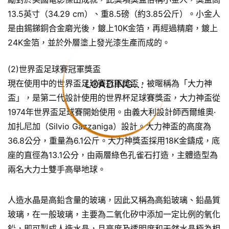
13.5英寸（34.29 cm）、重8.5磅（約3.85公斤）。小金人
是由錫銻銅合金磨光後，鍍上10K金箔，再經過精磨，鍍上
24K金箔，並於外層塗上發光漆生產而成的。
(2)世界盃足球賽冠軍獎盃
LOADING...
現在使用中的世界盃足球賽冠軍獎盃，被暱稱為「大力神
盃」，是第二代設計使用的世界杯足球賽獎盃，大力神盃從
1974年世界盃足球賽開始使用。由義大利設計師西爾維奧·
加扎尼加（Silvio Gazzaniga）設計。大力神盃的高度為
36.8公分，重量為6.1公斤。大力神獎盃採用18K金鑄成，底
座的直徑為13.1公分，由兩層綠色孔雀石打造，主體造型為
兩名大力士雙手高舉地球。
人造水晶是高鉛含量的玻璃，因此又稱為高鉛玻璃、鉛晶質
玻璃，在一般玻璃，主要為二氧化矽中添加一定比例的氧化
鉛，即可製成人造水晶，且亮度及透明度和天然水晶極為相