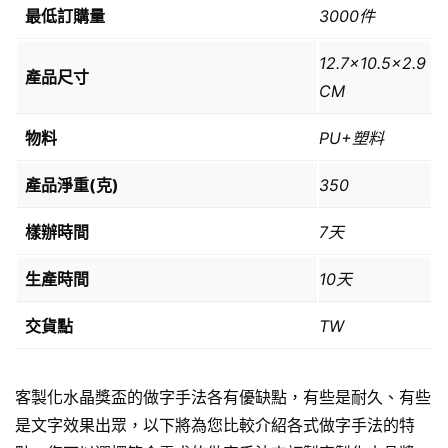
最低訂購量
3000件
12.7×10.5×2.9
產品尺寸
CM
物料
PU+塑料
產品淨重(克)
350
樣辦時間
7天
生產時間
10天
交貨點
TW
客製化水晶獎盃的做字手法各有優缺點，有些是耐久、有些
是文字效果出眾，以下將為您比較介紹各式做字手法的特