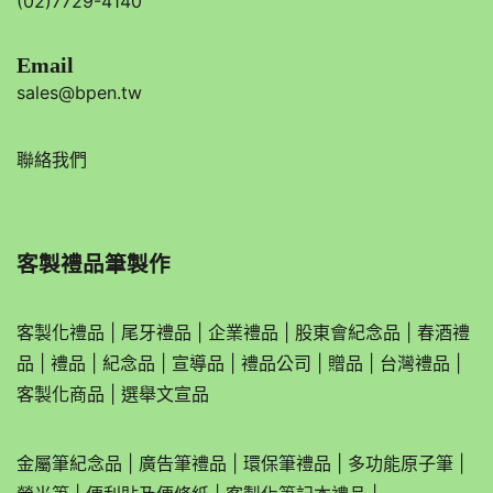
(02)7729-4140
Email
sales@bpen.tw
聯絡我們
客製禮品筆製作
客製化禮品
|
尾牙禮品
|
企業
禮品
|
股東會紀念品
|
春酒禮
品
|
禮品
|
紀念品
|
宣導品
|
禮品公司
|
贈品
|
台灣禮品
|
客製化商品
|
選舉文宣品
金屬筆紀念品
|
廣告筆禮品
|
環保筆禮品
|
多功能原子筆
|