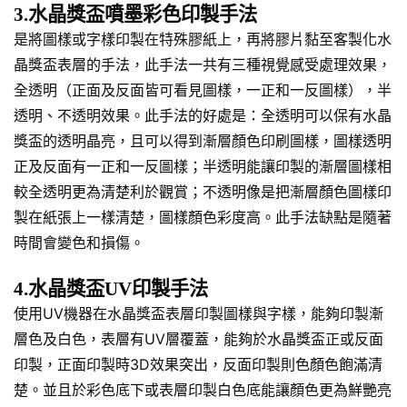
3.水晶獎盃噴墨彩色印製手法
是將圖樣或字樣印製在特殊膠紙上，再將膠片黏至客製化水
晶獎盃表層的手法，此手法一共有三種視覺感受處理效果，
全透明（正面及反面皆可看見圖樣，一正和一反圖樣），半
透明、不透明效果。此手法的好處是：全透明可以保有水晶
獎盃的透明晶亮，且可以得到漸層顏色印刷圖樣，圖樣透明
正及反面有一正和一反圖樣；半透明能讓印製的漸層圖樣相
較全透明更為清楚利於觀賞；不透明像是把漸層顏色圖樣印
製在紙張上一樣清楚，圖樣顏色彩度高。此手法缺點是隨著
時間會變色和損傷。
4.水晶獎盃UV印製手法
使用UV機器在水晶獎盃表層印製圖樣與字樣，能夠印製漸
層色及白色，表層有UV層覆蓋，能夠於水晶獎盃正或反面
印製，正面印製時3D效果突出，反面印製則色顏色飽滿清
楚。並且於彩色底下或表層印製白色底能讓顏色更為鮮艷亮