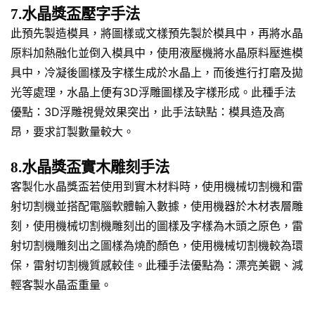
7.水晶獎盃壓字手法
此預先製造模具，將圖樣或文樣預先製於模具中，再將水晶
原料加熱融化並倒入模具中，使用液壓機將水晶原料壓進模
具中，冷凝後圖樣及字樣生成於水晶上，而後進行打磨及拋
光等處理，水晶上便有3D浮雕圖樣及字樣形成。此種手法
優點：3D浮雕視覺效果突出，此手法缺點：模具造及高
昂，要求訂製數量較大。
8.水晶獎盃實木雕刻手法
客製化水晶獎盃若使用到實木材料時，使用機械切割機和雷
射切割機並搭配電腦軟體輸入數據，使用機器於木材表層雕
刻，使用機械切割機雕刻出的圖樣及字樣為木頭之原色，雷
射切割機雕刻出之圖樣為燒酌顏色，使用機械切割機較為環
保，雷射切割機質感較佳。此種手法優點為：漂亮美觀、減
輕客製水晶盃重量。