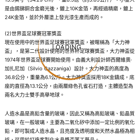
是由錫銻銅合金磨光後，鍍上10K金箔，再經過精磨，鍍上
24K金箔，並於外層塗上發光漆生產而成的。
(2)世界盃足球賽冠軍獎盃
現在使用中的世界盃足球賽冠軍獎盃，被暱稱為「大力神
LOADING...
盃」，是第二代設計使用的世界杯足球賽獎盃，大力神盃從
1974年世界盃足球賽開始使用。由義大利設計師西爾維奧·
加扎尼加（Silvio Gazzaniga）設計。大力神盃的高度為
36.8公分，重量為6.1公斤。大力神獎盃採用18K金鑄成，底
座的直徑為13.1公分，由兩層綠色孔雀石打造，主體造型為
兩名大力士雙手高舉地球。
人造水晶是高鉛含量的玻璃，因此又稱為高鉛玻璃、鉛晶質
玻璃，在一般玻璃，主要為二氧化矽中添加一定比例的氧化
鉛，即可製成人造水晶，且亮度及透明度和天然水晶極為相
近，可用於打造客製化水晶獎盃等工藝品。