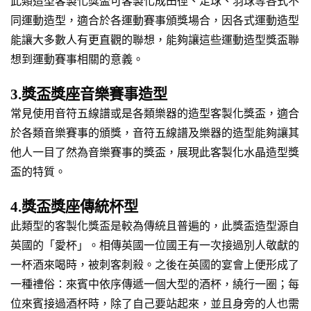
此類造型客製化獎盃可客製化成田徑、足球、羽球等各式不
同運動造型，適合於各運動賽事頒獎場合，因各式運動造型
能讓大多數人有更直觀的聯想，能夠讓這些運動造型獎盃聯
想到運動賽事相關的意義。
3.獎盃獎座音樂賽事造型
常見使用音符五線譜或是各類樂器的造型客製化獎盃，適合
於各類音樂賽事的頒獎，音符五線譜及樂器的造型能夠讓其
他人一目了然為音樂賽事的獎盃，展現此客製化水晶造型獎
盃的特質。
4.獎盃獎座傳統杯型
此類型的客製化獎盃是較為傳統且普遍的，此獎盃造型源自
英國的「愛杯」。相傳英國一位國王有一次接過別人敬獻的
一杯酒來喝時，被刺客刺殺。之後在英國的宴會上便形成了
一種禮俗：來賓中依序傳遞一個大型的酒杯，繞行一圈；每
位來賓接過酒杯時，除了自己要站起來，並且身旁的人也需