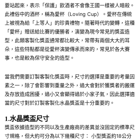
要站起來，表示「保護」飲酒者不會像王國一樣被人暗殺。
此禮俗中的酒杯，稱為愛杯（Loving Cup）。愛杯在傳統
上被視為給「上等人」的珍貴禮物。隨著時代的變轉，這種
「愛杯」贈送給比賽的優勝者，演變為現今常見的獎盃造
型，此類客製化獎盃通常都比較大，常帶有兩個大大的耳
朵，這些特點都是從愛杯演變傳承而來的，常見於各大賽
事，也是較為保守安全的造型。
當我們需要訂製客製化獎盃時，尺寸的選擇是重要的考量因
素之一，除了會影響到重量之外，過大會對於獲獎者的搬運
及存放造成困擾，過小又會顯得過於小家子氣，因此選擇適
當的尺寸對於訂製客製化水晶獎盃是十分重要的。
1.水晶獎盃尺寸
獎盃依據造型的不同以及生產廠商的差異並沒固定的標準尺
寸規格，但大約可分為以下幾種尺寸： 小型獎盃約18公分