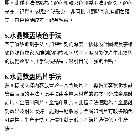
麗。此種手法優點為：顏色相較彩色印製手法更耐久，顏色
亮麗，視覺3D感強。缺點為：非同批印製時可能有顏色落
差，白色色準較差可能有毛邊。
5.水晶獎盃填色手法
基于噴砂雕刻手法，加深雕刻的深度，依據設計圖樣及字樣
顏色調色並家入雕刻的圖樣和字樣中，凝固後便產生出填色
的視覺效果。此手法優點是：吸引目光、強調重點。
6.水晶獎盃貼片手法
把圖樣或文樣內容放置於一片金屬片上，再黏至客製化水晶
獎盃表面的手法，此手法由金屬片材質的選擇可分成金屬蝕
刻片、金屬印刷片、金箔印刷片。此種手法優點為：金屬蝕
刻效果及耐久最好，能夠長期收藏；金屬印刷片有較多顏色
可選擇，生產更快，造價相對更低；金箔片造價低，生產
快。