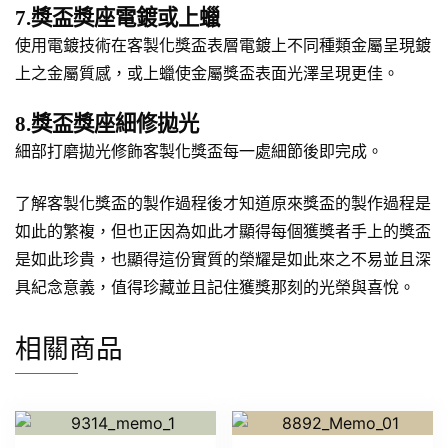
7.獎盃獎座電鍍或上蠟
使用電鍍技術在客製化獎盃表層電鍍上不同種類金屬呈現鍍
上之金屬質感，或上蠟使金屬獎盃表面光澤呈現更佳。
8.獎盃獎座細修拋光
細部打磨拋光修飾客製化獎盃每一處細節後即完成。
了解客製化獎盃的製作過程後才知道原來獎盃的製作過程是
如此的繁複，但也正因為如此才顯得每個獲獎者手上的獎盃
是如此珍貴，也顯得這份實質的榮耀是如此來之不易並且深
具紀念意義，值得珍藏並且記住獲獎那刻的光榮與喜悅。
相關商品