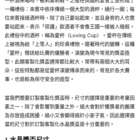
一杯酒來喝時，被刺客刺殺。之後在英國的宴會上便形成了
一種禮俗：來賓中依序傳遞一個大型的酒杯，繞行一圈；每
位來賓接過酒杯時，除了自己要站起來，並且身旁的人也需
要站起來，表示「保護」飲酒者不會像王國一樣被人暗殺。
此禮俗中的酒杯，稱為愛杯（Loving Cup）。愛杯在傳統
上被視為給「上等人」的珍貴禮物。隨著時代的變轉，這種
「愛杯」贈送給比賽的優勝者，演變為現今常見的獎盃造
型，此類客製化獎盃通常都比較大，常帶有兩個大大的耳
朵，這些特點都是從愛杯演變傳承而來的，常見於各大賽
事，也是較為保守安全的造型。
當我們需要訂製客製化獎盃時，尺寸的選擇是重要的考量因
素之一，除了會影響到重量之外，過大會對於獲獎者的搬運
及存放造成困擾，過小又會顯得過於小家子氣，因此選擇適
當的尺寸對於訂製客製化水晶獎盃是十分重要的。