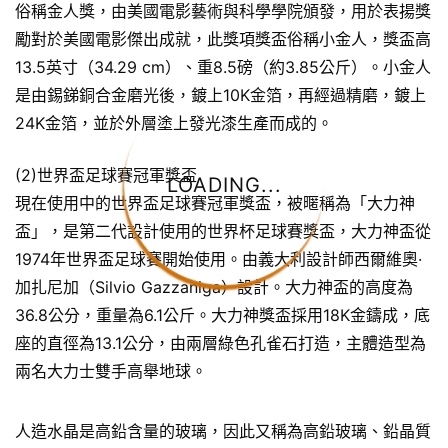
俗稱金人獎，由美國電影藝術與科學學院頒發，用於表揚獎
勵對於美國電影傑出成就，此獎項獎盃俗稱小金人，獎盃高
13.5英寸（34.29 cm）、重8.5磅（約3.85公斤）。小金人
是由錫銻銅合金磨光後，鍍上10K金箔，再經過精磨，鍍上
24K金箔，並於外層塗上發光漆生產而成的。
(2)世界盃足球賽冠軍獎盃
LOADING...
現在使用中的世界盃足球賽冠軍獎盃，被暱稱為「大力神
盃」，是第二代設計使用的世界杯足球賽獎盃，大力神盃從
1974年世界盃足球賽開始使用。由義大利設計師西爾維奧·
加扎尼加（Silvio Gazzaniga）設計。大力神盃的高度為
36.8公分，重量為6.1公斤。大力神獎盃採用18K金鑄成，底
座的直徑為13.1公分，由兩層綠色孔雀石打造，主體造型為
兩名大力士雙手高舉地球。
人造水晶是高鉛含量的玻璃，因此又稱為高鉛玻璃、鉛晶質