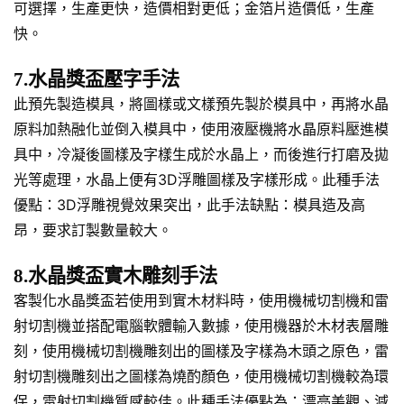
可選擇，生產更快，造價相對更低；金箔片造價低，生產
快。
7.水晶獎盃壓字手法
此預先製造模具，將圖樣或文樣預先製於模具中，再將水晶
原料加熱融化並倒入模具中，使用液壓機將水晶原料壓進模
具中，冷凝後圖樣及字樣生成於水晶上，而後進行打磨及拋
光等處理，水晶上便有3D浮雕圖樣及字樣形成。此種手法
優點：3D浮雕視覺效果突出，此手法缺點：模具造及高
昂，要求訂製數量較大。
8.水晶獎盃實木雕刻手法
客製化水晶獎盃若使用到實木材料時，使用機械切割機和雷
射切割機並搭配電腦軟體輸入數據，使用機器於木材表層雕
刻，使用機械切割機雕刻出的圖樣及字樣為木頭之原色，雷
射切割機雕刻出之圖樣為燒酌顏色，使用機械切割機較為環
保，雷射切割機質感較佳。此種手法優點為：漂亮美觀、減