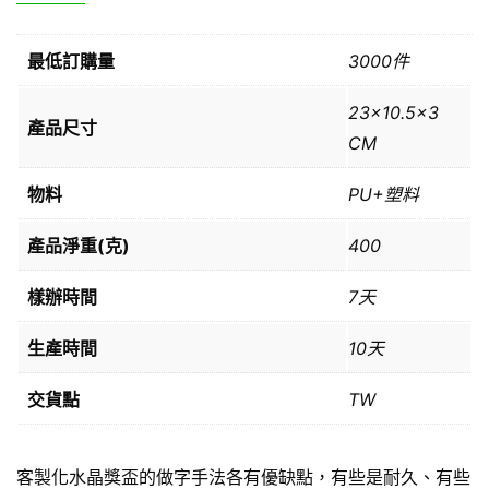
最低訂購量
3000件
23×10.5×3
產品尺寸
CM
物料
PU+塑料
產品淨重(克)
400
樣辦時間
7天
生產時間
10天
交貨點
TW
客製化水晶獎盃的做字手法各有優缺點，有些是耐久、有些