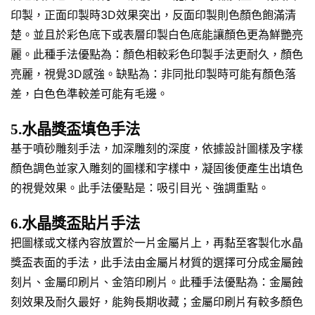
印製，正面印製時3D效果突出，反面印製則色顏色飽滿清
楚。並且於彩色底下或表層印製白色底能讓顏色更為鮮艷亮
麗。此種手法優點為：顏色相較彩色印製手法更耐久，顏色
亮麗，視覺3D感強。缺點為：非同批印製時可能有顏色落
差，白色色準較差可能有毛邊。
5.水晶獎盃填色手法
基于噴砂雕刻手法，加深雕刻的深度，依據設計圖樣及字樣
顏色調色並家入雕刻的圖樣和字樣中，凝固後便產生出填色
的視覺效果。此手法優點是：吸引目光、強調重點。
6.水晶獎盃貼片手法
把圖樣或文樣內容放置於一片金屬片上，再黏至客製化水晶
獎盃表面的手法，此手法由金屬片材質的選擇可分成金屬蝕
刻片、金屬印刷片、金箔印刷片。此種手法優點為：金屬蝕
刻效果及耐久最好，能夠長期收藏；金屬印刷片有較多顏色