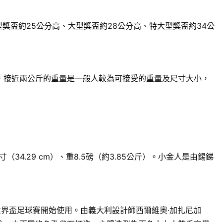
獎盃約25公分高、大型獎盃約28公分高、特大型獎盃約34公
來說，接近兩公斤的重量是一般人較為可接受的重量及尺寸大小，
.29 cm）、重8.5磅（約3.85公斤）。小金人是由錫銻
世界盃足球賽開始使用。由義大利設計師西爾維奧·加扎尼加