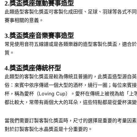
2.獎盃獎座運動賽事造型
此類造型客製化獎盃可客製化成田徑、足球、羽球等各式不同
賽事相關的意義。
3.獎盃獎座音樂賽事造型
常見使用音符五線譜或是各類樂器的造型客製化獎盃，適合於
質。
4.獎盃獎座傳統杯型
此類型的客製化獎盃是較為傳統且普遍的，此獎盃造型源自英
俗：來賓中依序傳遞一個大型的酒杯，繞行一圈；每位來賓接
杯，稱為愛杯（Loving Cup）。愛杯在傳統上被視為
都比較大，常帶有兩個大大的耳朵，這些特點都是從愛杯演變
當我們需要訂製客製化獎盃時，尺寸的選擇是重要的考量因素
對於訂製客製化水晶獎盃是十分重要的。