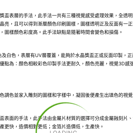
獎盃表層的手法，此手法一共有三種視覺感受處理效果，全透明
晶亮，且可以得到漸層顏色印刷圖樣，圖樣透明正及反面有一正
，圖樣顏色彩度高。此手法缺點是隨著時間會變色和損傷。
色及白色，表層有UV層覆蓋，能夠於水晶獎盃正或反面印製，正
優點為：顏色相較彩色印製手法更耐久，顏色亮麗，視覺3D感
色調色並家入雕刻的圖樣和字樣中，凝固後便產生出填色的視覺
盃表面的手法，此手法由金屬片材質的選擇可分成金屬蝕刻片、
產更快，造價相對更低；金箔片造價低，生產快。