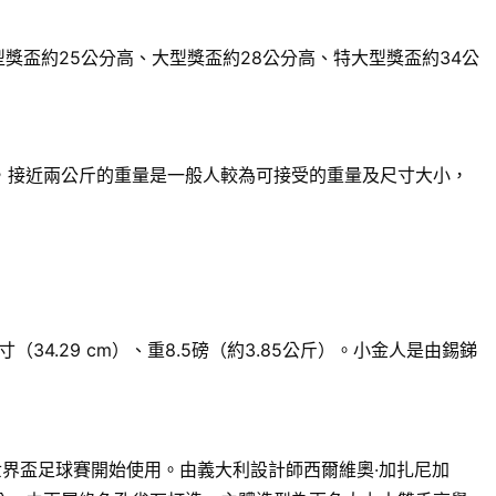
獎盃約25公分高、大型獎盃約28公分高、特大型獎盃約34公
來說，接近兩公斤的重量是一般人較為可接受的重量及尺寸大小，
.29 cm）、重8.5磅（約3.85公斤）。小金人是由錫銻
世界盃足球賽開始使用。由義大利設計師西爾維奧·加扎尼加