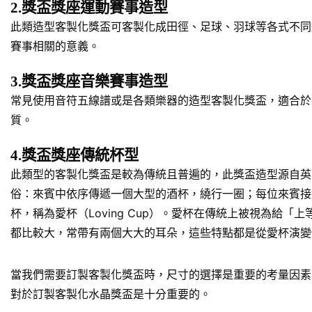
2.獎盃獎座運動賽事造型
此類造型客製化獎盃可客製化成田徑、足球、羽球等各式不同
賽事相關的意義。
3.獎盃獎座音樂賽事造型
常見使用音符五線譜或是各類樂器的造型客製化獎盃，適合於
質。
4.獎盃獎座傳統杯型
此類型的客製化獎盃是較為傳統且普遍的，此獎盃造型源自英
俗：來賓中依序傳遞一個大型的酒杯，繞行一圈；每位來賓接
杯，稱為愛杯（Loving Cup）。愛杯在傳統上被視為
都比較大，常帶有兩個大大的耳朵，這些特點都是從愛杯演變
當我們需要訂製客製化獎盃時，尺寸的選擇是重要的考量因素
對於訂製客製化水晶獎盃是十分重要的。