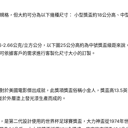
格，但大約可分為以下幾種尺寸： 小型獎盃約18公分高、中型
6-2.66公克/立方公分，以下圖25公分高約為中號獎盃級距
可依據客戶的需求進行客製化尺寸大小的訂製。
國電影傑出成就，此獎項獎盃俗稱小金人，獎盃高13.5英寸（34
，並於外層塗上發光漆生產而成的。
，是第二代設計使用的世界杯足球賽獎盃，大力神盃從1974年