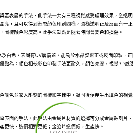
獎盃表層的手法，此手法一共有三種視覺感受處理效果，全透明
晶亮，且可以得到漸層顏色印刷圖樣，圖樣透明正及反面有一正
，圖樣顏色彩度高。此手法缺點是隨著時間會變色和損傷。
色及白色，表層有UV層覆蓋，能夠於水晶獎盃正或反面印製，正
優點為：顏色相較彩色印製手法更耐久，顏色亮麗，視覺3D感
色調色並家入雕刻的圖樣和字樣中，凝固後便產生出填色的視覺
盃表面的手法，此手法由金屬片材質的選擇可分成金屬蝕刻片、
產更快，造價相對更低；金箔片造價低，生產快。