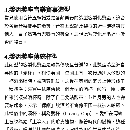
3.獎盃獎座音樂賽事造型
常見使用音符五線譜或是各類樂器的造型客製化獎盃，適合
於各類音樂賽事的頒獎，音符五線譜及樂器的造型能夠讓其
他人一目了然為音樂賽事的獎盃，展現此客製化水晶造型獎
盃的特質。
4.獎盃獎座傳統杯型
此類型的客製化獎盃是較為傳統且普遍的，此獎盃造型源自
英國的「愛杯」。相傳英國一位國王有一次接過別人敬獻的
一杯酒來喝時，被刺客刺殺。之後在英國的宴會上便形成了
一種禮俗：來賓中依序傳遞一個大型的酒杯，繞行一圈；每
位來賓接過酒杯時，除了自己要站起來，並且身旁的人也需
要站起來，表示「保護」飲酒者不會像王國一樣被人暗殺。
此禮俗中的酒杯，稱為愛杯（Loving Cup）。愛杯在傳統
上被視為給「上等人」的珍貴禮物。隨著時代的變轉，這種
「愛杯」贈送給比賽的優勝者，演變為現今常見的獎盃造