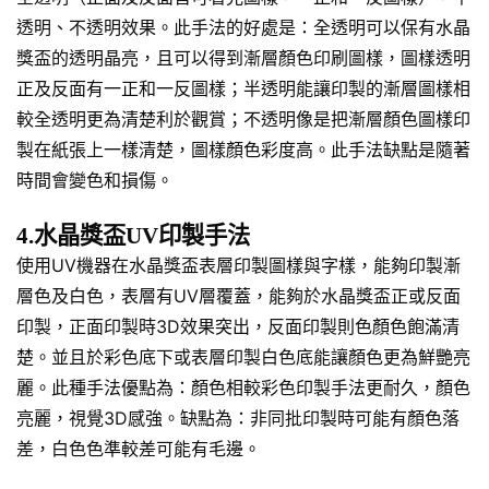
透明、不透明效果。此手法的好處是：全透明可以保有水晶
獎盃的透明晶亮，且可以得到漸層顏色印刷圖樣，圖樣透明
正及反面有一正和一反圖樣；半透明能讓印製的漸層圖樣相
較全透明更為清楚利於觀賞；不透明像是把漸層顏色圖樣印
製在紙張上一樣清楚，圖樣顏色彩度高。此手法缺點是隨著
時間會變色和損傷。
4.水晶獎盃UV印製手法
使用UV機器在水晶獎盃表層印製圖樣與字樣，能夠印製漸
層色及白色，表層有UV層覆蓋，能夠於水晶獎盃正或反面
印製，正面印製時3D效果突出，反面印製則色顏色飽滿清
楚。並且於彩色底下或表層印製白色底能讓顏色更為鮮艷亮
麗。此種手法優點為：顏色相較彩色印製手法更耐久，顏色
亮麗，視覺3D感強。缺點為：非同批印製時可能有顏色落
差，白色色準較差可能有毛邊。