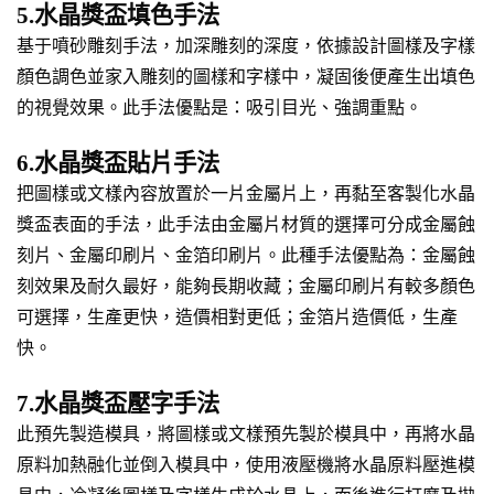
5.水晶獎盃填色手法
基于噴砂雕刻手法，加深雕刻的深度，依據設計圖樣及字樣
顏色調色並家入雕刻的圖樣和字樣中，凝固後便產生出填色
的視覺效果。此手法優點是：吸引目光、強調重點。
6.水晶獎盃貼片手法
把圖樣或文樣內容放置於一片金屬片上，再黏至客製化水晶
獎盃表面的手法，此手法由金屬片材質的選擇可分成金屬蝕
刻片、金屬印刷片、金箔印刷片。此種手法優點為：金屬蝕
刻效果及耐久最好，能夠長期收藏；金屬印刷片有較多顏色
可選擇，生產更快，造價相對更低；金箔片造價低，生產
快。
7.水晶獎盃壓字手法
此預先製造模具，將圖樣或文樣預先製於模具中，再將水晶
原料加熱融化並倒入模具中，使用液壓機將水晶原料壓進模