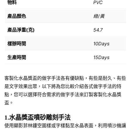
物料
PVC
產品顏色
綠/黃
產品淨重(克)
54.7
樣辦時間
10Days
生產時間
15Days
客製化水晶獎盃的做字手法各有優缺點，有些是耐久、有些
是文字效果出眾，以下將為您比較介紹各式做字手法的特
點，您可以選擇符合需求的做字手法來訂製客製化水晶獎
盃。
1.水晶獎盃噴砂雕刻手法
使用顯影菲林鏤空圖樣或字樣黏至水晶表面，利用噴沙機讓