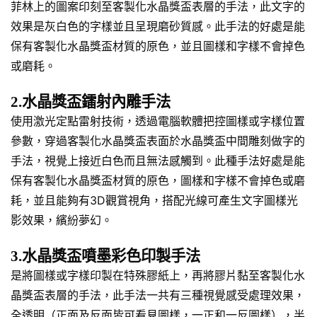
菲林上的圖案印刻至客製化水晶獎盃表層的手法，此文字的
效果是灰白色的字樣並且呈現磨砂質感。此手法的好處是能
保有客製化水晶獎盃材質的原色，並且圖樣和字樣不會掉色
或磨耗。
2.水晶獎盃鐳射內雕手法
使用激光定點雷射技術，透過電腦軟體把控圖樣或字樣位置
參數，穿過客製化水晶獎盃表面於水晶獎盃中間雕刻做字的
手法，視覺上接近白色而且無法感觸到。此種手法好處是能
保有客製化水晶獎盃材質的原色，圖樣和字樣不會掉色或磨
耗，並且能夠有3D觀賞視角，搭配光線可產生文字圖樣光
影效果，繽紛夢幻。
3.水晶獎盃噴墨彩色印製手法
是將圖樣或字樣印製在特殊膠紙上，再將膠片黏至客製化水
晶獎盃表層的手法，此手法一共有三種視覺感受處理效果，
全透明（正面及反面皆可看見圖樣，一正和一反圖樣），半