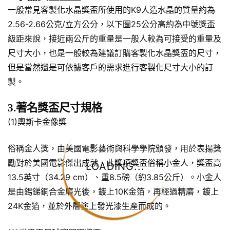
一般常見客製化水晶獎盃所使用的K9人造水晶的質量約為
2.56-2.66公克/立方公分，以下圖25公分高約為中號獎盃
級距來說，接近兩公斤的重量是一般人較為可接受的重量及
尺寸大小，也是一般較為建議訂購客製化水晶獎盃的尺寸，
但是當然還是可依據客戶的需求進行客製化尺寸大小的訂
製。
3.著名獎盃尺寸規格
(1)奧斯卡金像獎
俗稱金人獎，由美國電影藝術與科學學院頒發，用於表揚獎
勵對於美國電影傑出成就，此獎項獎盃俗稱小金人，獎盃高
LOADING...
13.5英寸（34.29 cm）、重8.5磅（約3.85公斤）。小金人
是由錫銻銅合金磨光後，鍍上10K金箔，再經過精磨，鍍上
24K金箔，並於外層塗上發光漆生產而成的。