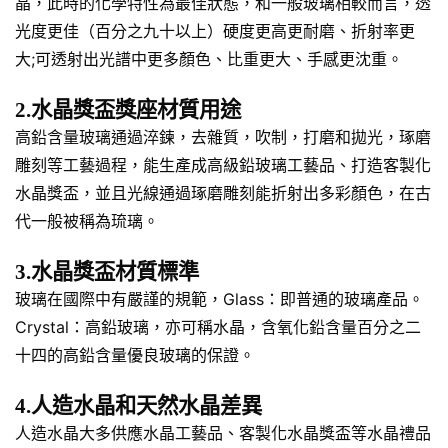
晶，此時的化學特性為最佳狀態，和一般玻璃相較而言，透
光度更佳（百分之九十以上）硬度更高更耐磨、折射率更
大;可透射出光譜中更多顏色、比重更大、手感更沈重。
2.水晶獎盃獎座材質用途
高鉛含量玻璃通過淬鍊，去雜質，吹制，打磨和拋光，琢磨
雕刻等工藝過程，能生產成高級鉛玻璃工藝品、打造客製化
水晶獎盃，並且光線通過琢磨雕刻能折射出多彩顏色，在古
代一般被稱為琉璃。
3.水晶獎盃材質標準
玻璃在國際中有嚴謹的規範，Glass：即普通的玻璃產品。
Crystal：高鉛玻璃，亦可稱水晶，含氧化鉛含量百分之二
十四的高鉛含量優良玻璃的保證。
4.人造水晶和天然水晶差異
人造水晶大多供應水晶工藝品、客製化水晶獎盃等水晶禮品