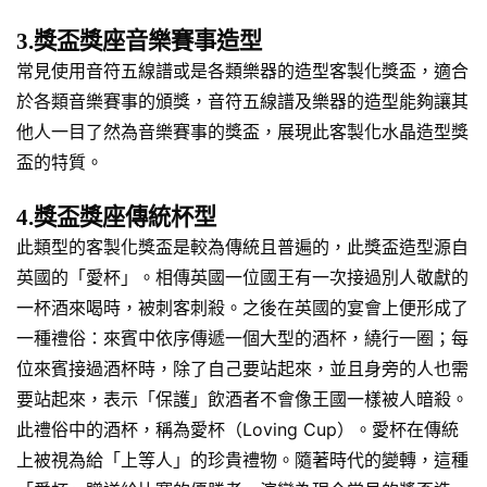
3.獎盃獎座音樂賽事造型
常見使用音符五線譜或是各類樂器的造型客製化獎盃，適合
於各類音樂賽事的頒獎，音符五線譜及樂器的造型能夠讓其
他人一目了然為音樂賽事的獎盃，展現此客製化水晶造型獎
盃的特質。
4.獎盃獎座傳統杯型
此類型的客製化獎盃是較為傳統且普遍的，此獎盃造型源自
英國的「愛杯」。相傳英國一位國王有一次接過別人敬獻的
一杯酒來喝時，被刺客刺殺。之後在英國的宴會上便形成了
一種禮俗：來賓中依序傳遞一個大型的酒杯，繞行一圈；每
位來賓接過酒杯時，除了自己要站起來，並且身旁的人也需
要站起來，表示「保護」飲酒者不會像王國一樣被人暗殺。
此禮俗中的酒杯，稱為愛杯（Loving Cup）。愛杯在傳統
上被視為給「上等人」的珍貴禮物。隨著時代的變轉，這種