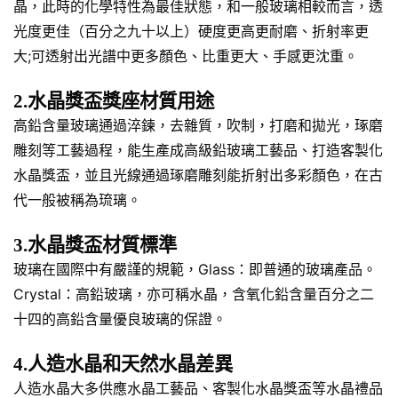
晶，此時的化學特性為最佳狀態，和一般玻璃相較而言，透
光度更佳（百分之九十以上）硬度更高更耐磨、折射率更
大;可透射出光譜中更多顏色、比重更大、手感更沈重。
2.水晶獎盃獎座材質用途
高鉛含量玻璃通過淬鍊，去雜質，吹制，打磨和拋光，琢磨
雕刻等工藝過程，能生產成高級鉛玻璃工藝品、打造客製化
水晶獎盃，並且光線通過琢磨雕刻能折射出多彩顏色，在古
代一般被稱為琉璃。
3.水晶獎盃材質標準
玻璃在國際中有嚴謹的規範，Glass：即普通的玻璃產品。
Crystal：高鉛玻璃，亦可稱水晶，含氧化鉛含量百分之二
十四的高鉛含量優良玻璃的保證。
4.人造水晶和天然水晶差異
人造水晶大多供應水晶工藝品、客製化水晶獎盃等水晶禮品