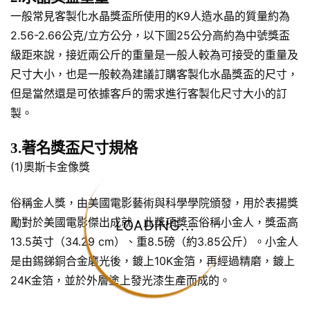
一般常見客製化水晶獎盃所使用的K9人造水晶的質量約為
2.56-2.66公克/立方公分，以下圖25公分高約為中號獎盃
級距來說，接近兩公斤的重量是一般人較為可接受的重量及
尺寸大小，也是一般較為建議訂購客製化水晶獎盃的尺寸，
但是當然還是可依據客戶的需求進行客製化尺寸大小的訂
製。
3.著名獎盃尺寸規格
(1)奧斯卡金像獎
俗稱金人獎，由美國電影藝術與科學學院頒發，用於表揚獎
勵對於美國電影傑出成就，此獎項獎盃俗稱小金人，獎盃高
LOADING...
13.5英寸（34.29 cm）、重8.5磅（約3.85公斤）。小金人
是由錫銻銅合金磨光後，鍍上10K金箔，再經過精磨，鍍上
24K金箔，並於外層塗上發光漆生產而成的。