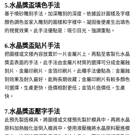
5.水晶獎盃填色手法
基于噴砂雕刻手法，加深雕刻的深度，依據設計圖樣及字樣
顏色調色並家入雕刻的圖樣和字樣中，凝固後便產生出填色
的視覺效果。此手法優點是：吸引目光、強調重點。
6.水晶獎盃貼片手法
把圖樣或文樣內容放置於一片金屬片上，再黏至客製化水晶
獎盃表面的手法，此手法由金屬片材質的選擇可分成金屬蝕
刻片、金屬印刷片、金箔印刷片。此種手法優點為：金屬蝕
刻效果及耐久最好，能夠長期收藏；金屬印刷片有較多顏色
可選擇，生產更快，造價相對更低；金箔片造價低，生產
快。
7.水晶獎盃壓字手法
此預先製造模具，將圖樣或文樣預先製於模具中，再將水晶
原料加熱融化並倒入模具中，使用液壓機將水晶原料壓進模