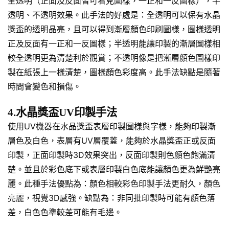
全透明（正面及反面皆可看見圖樣，一正和一反圖樣），半
透明、不透明效果。此手法的好處是：全透明可以保有水晶
獎盃的透明晶亮，且可以得到漸層顏色印刷圖樣，圖樣透明
正及反面有一正和一反圖樣；半透明能讓印製的漸層圖樣相
較全透明更為清楚利於觀賞；不透明像是把漸層顏色圖樣印
製在紙張上一樣清楚，圖樣顏色彩度高。此手法缺點是隨著
時間會變色和損傷。
4.水晶獎盃UV印製手法
使用UV機器在水晶獎盃表層印製圖樣與字樣，能夠印製漸
層色及白色，表層有UV層覆蓋，能夠於水晶獎盃正或反面
印製，正面印製時3D效果突出，反面印製則色顏色飽滿清
楚。並且於彩色底下或表層印製白色底能讓顏色更為鮮艷亮
麗。此種手法優點為：顏色相較彩色印製手法更耐久，顏色
亮麗，視覺3D感強。缺點為：非同批印製時可能有顏色落
差，白色色準較差可能有毛邊。