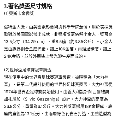
3.著名獎盃尺寸規格
(1)奧斯卡金像獎
俗稱金人獎，由美國電影藝術與科學學院頒發，用於表揚獎
勵對於美國電影傑出成就，此獎項獎盃俗稱小金人，獎盃高
13.5英寸（34.29 cm）、重8.5磅（約3.85公斤）。小金人
是由錫銻銅合金磨光後，鍍上10K金箔，再經過精磨，鍍上
24K金箔，並於外層塗上發光漆生產而成的。
(2)世界盃足球賽冠軍獎盃
現在使用中的世界盃足球賽冠軍獎盃，被暱稱為「大力神
盃」，是第二代設計使用的世界杯足球賽獎盃，大力神盃從
1974年世界盃足球賽開始使用。由義大利設計師西爾維奧·
加扎尼加（Silvio Gazzaniga）設計。大力神盃的高度為
36.8公分，重量為6.1公斤。大力神獎盃採用18K金鑄成，底
座的直徑為13.1公分，由兩層綠色孔雀石打造，主體造型為