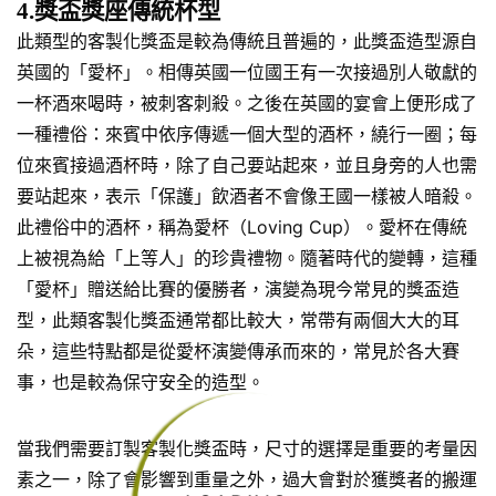
4.獎盃獎座傳統杯型
此類型的客製化獎盃是較為傳統且普遍的，此獎盃造型源自
英國的「愛杯」。相傳英國一位國王有一次接過別人敬獻的
一杯酒來喝時，被刺客刺殺。之後在英國的宴會上便形成了
一種禮俗：來賓中依序傳遞一個大型的酒杯，繞行一圈；每
位來賓接過酒杯時，除了自己要站起來，並且身旁的人也需
要站起來，表示「保護」飲酒者不會像王國一樣被人暗殺。
此禮俗中的酒杯，稱為愛杯（Loving Cup）。愛杯在傳統
上被視為給「上等人」的珍貴禮物。隨著時代的變轉，這種
「愛杯」贈送給比賽的優勝者，演變為現今常見的獎盃造
型，此類客製化獎盃通常都比較大，常帶有兩個大大的耳
朵，這些特點都是從愛杯演變傳承而來的，常見於各大賽
事，也是較為保守安全的造型。
當我們需要訂製客製化獎盃時，尺寸的選擇是重要的考量因
素之一，除了會影響到重量之外，過大會對於獲獎者的搬運