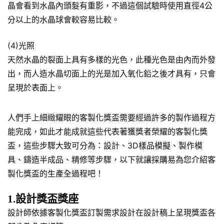
晶會看到水晶內頭髮有重影，不過這個試驗時使用直徑4公
分以上的水晶球會較容易比較。
(4)光照
天然水晶的裂面上具有多樣的光色，此種光色是由內而外發
出，而人造水晶切面上的光是加入氧化鉛之後才具有，只會
呈現於表面上。
人們手上細緻耀眼的客製化獎盃需要經過許多的製作過程方
能完成，如此才能成就這些代表著獲獎者榮耀的客製化獎
盃，這些步驟大致可分為：設計、3D樣品模擬、製作模
具、鑄造半成品、精修等步驟，以下就讓採購易為您介紹客
製化獎盃的生產全過程吧！
1.設計獎盃獎座
設計師依據客製化獎盃訂製需求設計在設計稿上呈現獎盃各