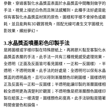
參數，穿過客製化水晶獎盃表面於水晶獎盃中間雕刻做字的
手法，視覺上接近白色而且無法感觸到。此種手法好處是能
保有客製化水晶獎盃材質的原色，圖樣和字樣不會掉色或磨
耗，並且能夠有3D觀賞視角，搭配光線可產生文字圖樣光
影效果，繽紛夢幻。
3.水晶獎盃噴墨彩色印製手法
是將圖樣或字樣印製在特殊膠紙上，再將膠片黏至客製化水
晶獎盃表層的手法，此手法一共有三種視覺感受處理效果，
全透明（正面及反面皆可看見圖樣，一正和一反圖樣），半
透明、不透明效果。此手法的好處是：全透明可以保有水晶
獎盃的透明晶亮，且可以得到漸層顏色印刷圖樣，圖樣透明
正及反面有一正和一反圖樣；半透明能讓印製的漸層圖樣相
較全透明更為清楚利於觀賞；不透明像是把漸層顏色圖樣印
製在紙張上一樣清楚，圖樣顏色彩度高。此手法缺點是隨著
時間會變色和損傷。