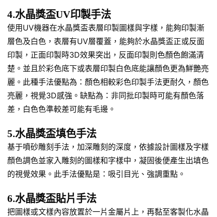
4.水晶獎盃UV印製手法
使用UV機器在水晶獎盃表層印製圖樣與字樣，能夠印製漸
層色及白色，表層有UV層覆蓋，能夠於水晶獎盃正或反面
印製，正面印製時3D效果突出，反面印製則色顏色飽滿清
楚。並且於彩色底下或表層印製白色底能讓顏色更為鮮艷亮
麗。此種手法優點為：顏色相較彩色印製手法更耐久，顏色
亮麗，視覺3D感強。缺點為：非同批印製時可能有顏色落
差，白色色準較差可能有毛邊。
5.水晶獎盃填色手法
基于噴砂雕刻手法，加深雕刻的深度，依據設計圖樣及字樣
顏色調色並家入雕刻的圖樣和字樣中，凝固後便產生出填色
的視覺效果。此手法優點是：吸引目光、強調重點。
6.水晶獎盃貼片手法
把圖樣或文樣內容放置於一片金屬片上，再黏至客製化水晶