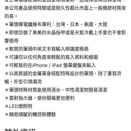
本公司產品使用時間或是耐久性都比市面上一般橡膠材質來
的長。
＊筆頭導電纖維布專利：台灣、日本、美國、大陸
＊即使您做了美美的水晶指甲或是天氣冷戴上手套也不會影
響使用
＊軟質的筆頭中英文手寫輸入辯識度極高
＊可讓您以任何角度來輕鬆的寫入資料和繪圖
＊可輕易的在iPhone / iPad 螢幕鍵盤來輸入
＊以高質感的金屬筆身搭配特殊設計的筆頭，除了書寫流
暢，外型引領潮流
＊筆頭特殊材質能使用清水、中性清潔劑簡易清潔
＊雷射指示器，使你簡報更加便利
＊LED燈照明
＊精密細膩的觸控新體驗