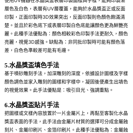
使用UV機器在水晶獎盃表層印製圖樣與字樣，能夠印製漸
層色及白色，表層有UV層覆蓋，能夠於水晶獎盃正或反面
印製，正面印製時3D效果突出，反面印製則色顏色飽滿清
楚。並且於彩色底下或表層印製白色底能讓顏色更為鮮艷亮
麗。此種手法優點為：顏色相較彩色印製手法更耐久，顏色
亮麗，視覺3D感強。缺點為：非同批印製時可能有顏色落
差，白色色準較差可能有毛邊。
5.水晶獎盃填色手法
基于噴砂雕刻手法，加深雕刻的深度，依據設計圖樣及字樣
顏色調色並家入雕刻的圖樣和字樣中，凝固後便產生出填色
的視覺效果。此手法優點是：吸引目光、強調重點。
6.水晶獎盃貼片手法
把圖樣或文樣內容放置於一片金屬片上，再黏至客製化水晶
獎盃表面的手法，此手法由金屬片材質的選擇可分成金屬蝕
刻片、金屬印刷片、金箔印刷片。此種手法優點為：金屬蝕