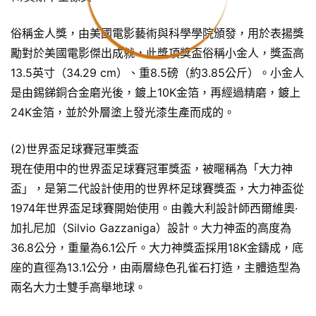
俗稱金人獎，由美國電影藝術與科學學院頒發，用於表揚獎
勵對於美國電影傑出成就，此獎項獎盃俗稱小金人，獎盃高
13.5英寸（34.29 cm）、重8.5磅（約3.85公斤）。小金人
是由錫銻銅合金磨光後，鍍上10K金箔，再經過精磨，鍍上
24K金箔，並於外層塗上發光漆生產而成的。
(2)世界盃足球賽冠軍獎盃
現在使用中的世界盃足球賽冠軍獎盃，被暱稱為「大力神
盃」，是第二代設計使用的世界杯足球賽獎盃，大力神盃從
1974年世界盃足球賽開始使用。由義大利設計師西爾維奧·
加扎尼加（Silvio Gazzaniga）設計。大力神盃的高度為
36.8公分，重量為6.1公斤。大力神獎盃採用18K金鑄成，底
座的直徑為13.1公分，由兩層綠色孔雀石打造，主體造型為
兩名大力士雙手高舉地球。