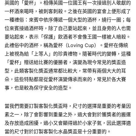
英國的「愛杯」。相傳英國一位國王有一次接過別人敬獻的
一杯酒來喝時，被刺客刺殺。之後在英國的宴會上便形成了
一種禮俗：來賓中依序傳遞一個大型的酒杯，繞行一圈；每
位來賓接過酒杯時，除了自己要站起來，並且身旁的人也需
要站起來，表示「保護」飲酒者不會像王國一樣被人暗殺。
此禮俗中的酒杯，稱為愛杯（Loving Cup）。愛杯在傳統
上被視為給「上等人」的珍貴禮物。隨著時代的變轉，這種
「愛杯」贈送給比賽的優勝者，演變為現今常見的獎盃造
型，此類客製化獎盃通常都比較大，常帶有兩個大大的耳
朵，這些特點都是從愛杯演變傳承而來的，常見於各大賽
事，也是較為保守安全的造型。
當我們需要訂製客製化獎盃時，尺寸的選擇是重要的考量因
素之一，除了會影響到重量之外，過大會對於獲獎者的搬運
及存放造成困擾，過小又會顯得過於小家子氣，因此選擇適
當的尺寸對於訂製客製化水晶獎盃是十分重要的。