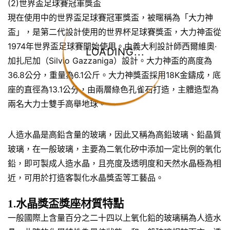
(2)世界盃足球賽冠軍獎盃
現在使用中的世界盃足球賽冠軍獎盃，被暱稱為「大力神
盃」，是第二代設計使用的世界杯足球賽獎盃，大力神盃從
1974年世界盃足球賽開始使用。由義大利設計師西爾維奧·
LOADING...
加扎尼加（Silvio Gazzaniga）設計。大力神盃的高度為
36.8公分，重量為6.1公斤。大力神獎盃採用18K金鑄成，底
座的直徑為13.1公分，由兩層綠色孔雀石打造，主體造型為
兩名大力士雙手高舉地球。
人造水晶是高鉛含量的玻璃，因此又稱為高鉛玻璃、鉛晶質
玻璃，在一般玻璃，主要為二氧化矽中添加一定比例的氧化
鉛，即可製成人造水晶，且亮度及透明度和天然水晶極為相
近，可用於打造客製化水晶獎盃等工藝品。
1.水晶獎盃獎座材質特點
一般國際上含量百分之二十四以上氧化鉛的玻璃稱為人造水