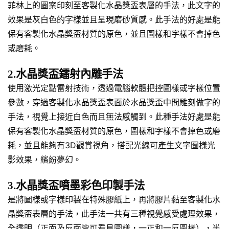
菲林上的圖案印刻至客製化水晶獎盃表層的手法，此文字的
效果是灰白色的字樣並且呈現磨砂質感。此手法的好處是能
保有客製化水晶獎盃材質的原色，並且圖樣和字樣不會掉色
或磨耗。
2.水晶獎盃鐳射內雕手法
使用激光定點雷射技術，透過電腦軟體把控圖樣或字樣位置
參數，穿過客製化水晶獎盃表面於水晶獎盃中間雕刻做字的
手法，視覺上接近白色而且無法感觸到。此種手法好處是能
保有客製化水晶獎盃材質的原色，圖樣和字樣不會掉色或磨
耗，並且能夠有3D觀賞視角，搭配光線可產生文字圖樣光
影效果，繽紛夢幻。
3.水晶獎盃噴墨彩色印製手法
是將圖樣或字樣印製在特殊膠紙上，再將膠片黏至客製化水
晶獎盃表層的手法，此手法一共有三種視覺感受處理效果，
全透明（正面及反面皆可看見圖樣，一正和一反圖樣），半