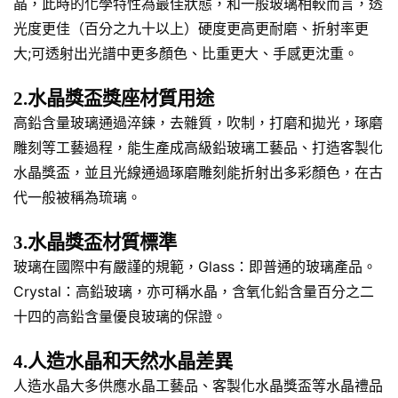
晶，此時的化學特性為最佳狀態，和一般玻璃相較而言，透
光度更佳（百分之九十以上）硬度更高更耐磨、折射率更
大;可透射出光譜中更多顏色、比重更大、手感更沈重。
2.水晶獎盃獎座材質用途
高鉛含量玻璃通過淬鍊，去雜質，吹制，打磨和拋光，琢磨
雕刻等工藝過程，能生產成高級鉛玻璃工藝品、打造客製化
水晶獎盃，並且光線通過琢磨雕刻能折射出多彩顏色，在古
代一般被稱為琉璃。
3.水晶獎盃材質標準
玻璃在國際中有嚴謹的規範，Glass：即普通的玻璃產品。
Crystal：高鉛玻璃，亦可稱水晶，含氧化鉛含量百分之二
十四的高鉛含量優良玻璃的保證。
4.人造水晶和天然水晶差異
人造水晶大多供應水晶工藝品、客製化水晶獎盃等水晶禮品