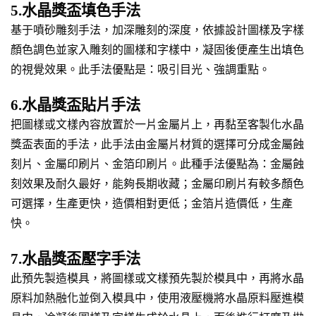
5.水晶獎盃填色手法
基于噴砂雕刻手法，加深雕刻的深度，依據設計圖樣及字樣
顏色調色並家入雕刻的圖樣和字樣中，凝固後便產生出填色
的視覺效果。此手法優點是：吸引目光、強調重點。
6.水晶獎盃貼片手法
把圖樣或文樣內容放置於一片金屬片上，再黏至客製化水晶
獎盃表面的手法，此手法由金屬片材質的選擇可分成金屬蝕
刻片、金屬印刷片、金箔印刷片。此種手法優點為：金屬蝕
刻效果及耐久最好，能夠長期收藏；金屬印刷片有較多顏色
可選擇，生產更快，造價相對更低；金箔片造價低，生產
快。
7.水晶獎盃壓字手法
此預先製造模具，將圖樣或文樣預先製於模具中，再將水晶
原料加熱融化並倒入模具中，使用液壓機將水晶原料壓進模