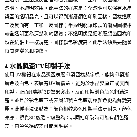
透明、不透明效果。此手法的好處是：全透明可以保有水晶
獎盃的透明晶亮，且可以得到漸層顏色印刷圖樣，圖樣透明
正及反面有一正和一反圖樣；半透明能讓印製的漸層圖樣相
較全透明更為清楚利於觀賞；不透明像是把漸層顏色圖樣印
製在紙張上一樣清楚，圖樣顏色彩度高。此手法缺點是隨著
時間會變色和損傷。
4.水晶獎盃UV印製手法
使用UV機器在水晶獎盃表層印製圖樣與字樣，能夠印製漸
層色及白色，表層有UV層覆蓋，能夠於水晶獎盃正或反面
印製，正面印製時3D效果突出，反面印製則色顏色飽滿清
楚。並且於彩色底下或表層印製白色底能讓顏色更為鮮艷亮
麗。此種手法優點為：顏色相較彩色印製手法更耐久，顏色
亮麗，視覺3D感強。缺點為：非同批印製時可能有顏色落
差，白色色準較差可能有毛邊。