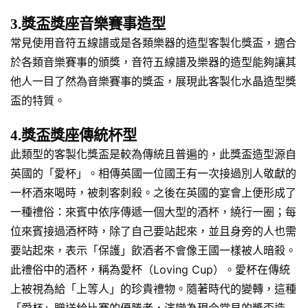
3.獎盃獎座音樂賽事造型
常見使用音符五線譜或是各類樂器的造型客製化獎盃，適合
於各類音樂賽事的頒獎，音符五線譜及樂器的造型能夠讓其
他人一目了然為音樂賽事的獎盃，展現此客製化水晶造型獎
盃的特質。
4.獎盃獎座傳統杯型
此類型的客製化獎盃是較為傳統且普遍的，此獎盃造型源自
英國的「愛杯」。相傳英國一位國王有一次接過別人敬獻的
一杯酒來喝時，被刺客刺殺。之後在英國的宴會上便形成了
一種禮俗：來賓中依序傳遞一個大型的酒杯，繞行一圈；每
位來賓接過酒杯時，除了自己要站起來，並且身旁的人也需
要站起來，表示「保護」飲酒者不會像王國一樣被人暗殺。
此禮俗中的酒杯，稱為愛杯（Loving Cup）。愛杯在傳統
上被視為給「上等人」的珍貴禮物。隨著時代的變轉，這種