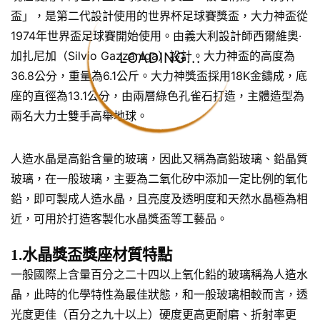
盃」，是第二代設計使用的世界杯足球賽獎盃，大力神盃從
1974年世界盃足球賽開始使用。由義大利設計師西爾維奧·
加扎尼加（Silvio Gazzaniga）設計。大力神盃的高度為
LOADING...
36.8公分，重量為6.1公斤。大力神獎盃採用18K金鑄成，底
座的直徑為13.1公分，由兩層綠色孔雀石打造，主體造型為
兩名大力士雙手高舉地球。
人造水晶是高鉛含量的玻璃，因此又稱為高鉛玻璃、鉛晶質
玻璃，在一般玻璃，主要為二氧化矽中添加一定比例的氧化
鉛，即可製成人造水晶，且亮度及透明度和天然水晶極為相
近，可用於打造客製化水晶獎盃等工藝品。
1.水晶獎盃獎座材質特點
一般國際上含量百分之二十四以上氧化鉛的玻璃稱為人造水
晶，此時的化學特性為最佳狀態，和一般玻璃相較而言，透
光度更佳（百分之九十以上）硬度更高更耐磨、折射率更