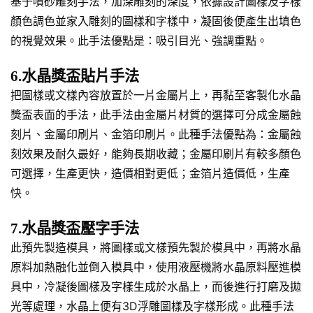
基于噴砂雕刻手法，加深雕刻的深度，依據設計圖樣及字樣
顏色調色並家入雕刻的圖樣和字樣中，凝固後便產生出填色
的視覺效果。此手法優點是：吸引目光、強調重點。
6.水晶獎盃貼片手法
把圖樣或文樣內容放置於一片金屬片上，再黏至客製化水晶
獎盃表面的手法，此手法由金屬片材質的選擇可分成金屬蝕
刻片、金屬印刷片、金箔印刷片。此種手法優點為：金屬蝕
刻效果及耐久最好，能夠長期收藏；金屬印刷片有較多顏色
可選擇，生產更快，造價相對更低；金箔片造價低，生產
快。
7.水晶獎盃壓字手法
此預先製造模具，將圖樣或文樣預先製於模具中，再將水晶
原料加熱融化並倒入模具中，使用液壓機將水晶原料壓進模
具中，冷凝後圖樣及字樣生成於水晶上，而後進行打磨及拋
光等處理，水晶上便有3D浮雕圖樣及字樣形成。此種手法