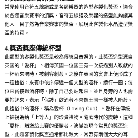
常見使用音符五線譜或是各類樂器的造型客製化獎盃，適合
於各類音樂賽事的頒獎，音符五線譜及樂器的造型能夠讓其
他人一目了然為音樂賽事的獎盃，展現此客製化水晶造型獎
盃的特質。
4.獎盃獎座傳統杯型
此類型的客製化獎盃是較為傳統且普遍的，此獎盃造型源自
英國的「愛杯」。相傳英國一位國王有一次接過別人敬獻的
一杯酒來喝時，被刺客刺殺。之後在英國的宴會上便形成了
一種禮俗：來賓中依序傳遞一個大型的酒杯，繞行一圈；每
位來賓接過酒杯時，除了自己要站起來，並且身旁的人也需
要站起來，表示「保護」飲酒者不會像王國一樣被人暗殺。
此禮俗中的酒杯，稱為愛杯（Loving Cup）。愛杯在傳統
上被視為給「上等人」的珍貴禮物。隨著時代的變轉，這種
「愛杯」贈送給比賽的優勝者，演變為現今常見的獎盃造
型，此類客製化獎盃通常都比較大，常帶有兩個大大的耳