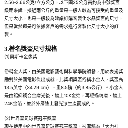
2.56-2.66公克/立方公分，以下圖25公分高約為中號獎盃
級距來說，接近兩公斤的重量是一般人較為可接受的重量及
尺寸大小，也是一般較為建議訂購客製化水晶獎盃的尺寸，
但是當然還是可依據客戶的需求進行客製化尺寸大小的訂
製。
3.著名獎盃尺寸規格
(1)奧斯卡金像獎
俗稱金人獎，由美國電影藝術與科學學院頒發，用於表揚獎
勵對於美國電影傑出成就，此獎項獎盃俗稱小金人，獎盃高
13.5英寸（34.29 cm）、重8.5磅（約3.85公斤）。小金人
是由錫銻銅合金磨光後，鍍上10K金箔，再經過精磨，鍍上
24K金箔，並於外層塗上發光漆生產而成的。
(2)世界盃足球賽冠軍獎盃
現在使用中的世界盃足球賽冠軍獎盃，被暱稱為「大力神