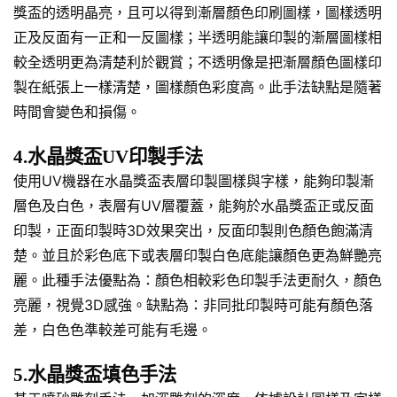
獎盃的透明晶亮，且可以得到漸層顏色印刷圖樣，圖樣透明
正及反面有一正和一反圖樣；半透明能讓印製的漸層圖樣相
較全透明更為清楚利於觀賞；不透明像是把漸層顏色圖樣印
製在紙張上一樣清楚，圖樣顏色彩度高。此手法缺點是隨著
時間會變色和損傷。
4.水晶獎盃UV印製手法
使用UV機器在水晶獎盃表層印製圖樣與字樣，能夠印製漸
層色及白色，表層有UV層覆蓋，能夠於水晶獎盃正或反面
印製，正面印製時3D效果突出，反面印製則色顏色飽滿清
楚。並且於彩色底下或表層印製白色底能讓顏色更為鮮艷亮
麗。此種手法優點為：顏色相較彩色印製手法更耐久，顏色
亮麗，視覺3D感強。缺點為：非同批印製時可能有顏色落
差，白色色準較差可能有毛邊。
5.水晶獎盃填色手法