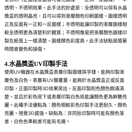
透明、不透明效果。此手法的好處是：全透明可以保有水晶
獎盃的透明晶亮，且可以得到漸層顏色印刷圖樣，圖樣透明
正及反面有一正和一反圖樣；半透明能讓印製的漸層圖樣相
較全透明更為清楚利於觀賞；不透明像是把漸層顏色圖樣印
製在紙張上一樣清楚，圖樣顏色彩度高。此手法缺點是隨著
時間會變色和損傷。
4.水晶獎盃UV印製手法
使用UV機器在水晶獎盃表層印製圖樣與字樣，能夠印製漸
層色及白色，表層有UV層覆蓋，能夠於水晶獎盃正或反面
印製，正面印製時3D效果突出，反面印製則色顏色飽滿清
楚。並且於彩色底下或表層印製白色底能讓顏色更為鮮艷亮
麗。此種手法優點為：顏色相較彩色印製手法更耐久，顏色
亮麗，視覺3D感強。缺點為：非同批印製時可能有顏色落
差，白色色準較差可能有毛邊。