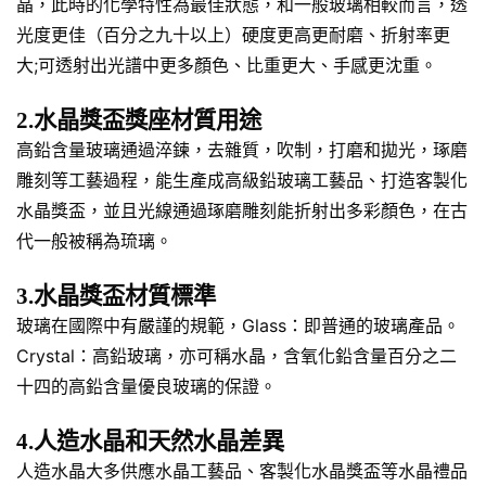
晶，此時的化學特性為最佳狀態，和一般玻璃相較而言，透
光度更佳（百分之九十以上）硬度更高更耐磨、折射率更
大;可透射出光譜中更多顏色、比重更大、手感更沈重。
2.水晶獎盃獎座材質用途
高鉛含量玻璃通過淬鍊，去雜質，吹制，打磨和拋光，琢磨
雕刻等工藝過程，能生產成高級鉛玻璃工藝品、打造客製化
水晶獎盃，並且光線通過琢磨雕刻能折射出多彩顏色，在古
代一般被稱為琉璃。
3.水晶獎盃材質標準
玻璃在國際中有嚴謹的規範，Glass：即普通的玻璃產品。
Crystal：高鉛玻璃，亦可稱水晶，含氧化鉛含量百分之二
十四的高鉛含量優良玻璃的保證。
4.人造水晶和天然水晶差異
人造水晶大多供應水晶工藝品、客製化水晶獎盃等水晶禮品