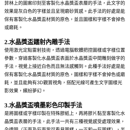
菲林上的圖案印刻至客製化水晶獎盃表層的手法，此文字的
效果是灰白色的字樣並且呈現磨砂質感。此手法的好處是能
保有客製化水晶獎盃材質的原色，並且圖樣和字樣不會掉色
或磨耗。
2.水晶獎盃鐳射內雕手法
使用激光定點雷射技術，透過電腦軟體把控圖樣或字樣位置
參數，穿過客製化水晶獎盃表面於水晶獎盃中間雕刻做字的
手法，視覺上接近白色而且無法感觸到。此種手法好處是能
保有客製化水晶獎盃材質的原色，圖樣和字樣不會掉色或磨
耗，並且能夠有3D觀賞視角，搭配光線可產生文字圖樣光
影效果，繽紛夢幻。
3.水晶獎盃噴墨彩色印製手法
是將圖樣或字樣印製在特殊膠紙上，再將膠片黏至客製化水
晶獎盃表層的手法，此手法一共有三種視覺感受處理效果，
全透明（正面及反面皆可看見圖樣，一正和一反圖樣），半