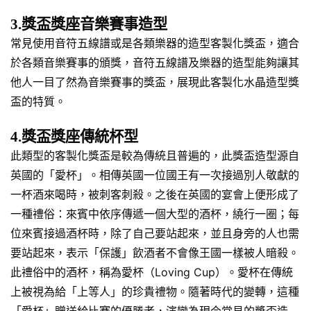
3.獎盃獎座音樂賽事造型
常見使用音符五線譜或是各類樂器的造型客製化獎盃，適合
於各類音樂賽事的頒獎，音符五線譜及樂器的造型能夠讓其
他人一目了然為音樂賽事的獎盃，展現此客製化水晶造型獎
盃的特質。
4.獎盃獎座傳統杯型
此類型的客製化獎盃是較為傳統且普遍的，此獎盃造型源自
英國的「愛杯」。相傳英國一位國王有一次接過別人敬獻的
一杯酒來喝時，被刺客刺殺。之後在英國的宴會上便形成了
一種禮俗：來賓中依序傳遞一個大型的酒杯，繞行一圈；每
位來賓接過酒杯時，除了自己要站起來，並且身旁的人也需
要站起來，表示「保護」飲酒者不會像王國一樣被人暗殺。
此禮俗中的酒杯，稱為愛杯（Loving Cup）。愛杯在傳統
上被視為給「上等人」的珍貴禮物。隨著時代的變轉，這種