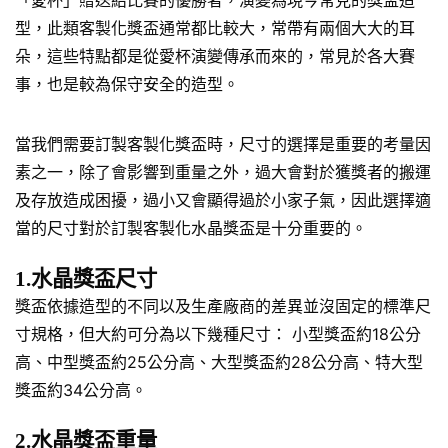
「愛杯」贈送給比賽的優勝者，演變為現今常見的獎盃造
型，此類客製化獎盃通常都比較大，常帶有兩個大大的耳
朵，這些特點都是從愛杯演變傳承而來的，常見於各大賽
事，也是較為保守安全的造型。
當我們需要訂製客製化獎盃時，尺寸的選擇是重要的考量因
素之一，除了會影響到重量之外，過大會對於獲獎者的搬運
及存放造成困擾，過小又會顯得過於小家子氣，因此選擇適
當的尺寸對於訂製客製化水晶獎盃是十分重要的。
1.水晶獎盃尺寸
獎盃依據造型的不同以及生產廠商的差異並沒固定的標準尺
寸規格，但大約可分為以下幾種尺寸： 小型獎盃約18公分
高、中型獎盃約25公分高、大型獎盃約28公分高、特大型
獎盃約34公分高。
2.水晶獎盃重量