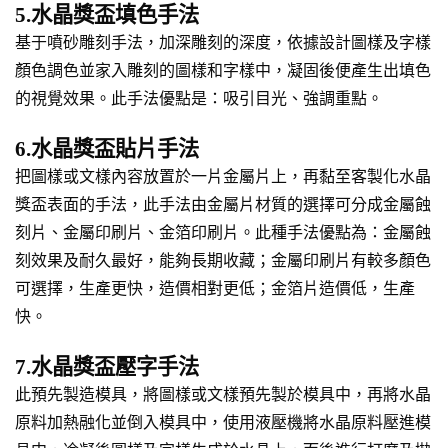
5.水晶獎盃填色手法
基于噴砂雕刻手法，加深雕刻的深度，依據設計圖樣及字樣
顏色調色並家入雕刻的圖樣和字樣中，凝固後便產生出填色
的視覺效果。此手法優點是：吸引目光、強調重點。
6.水晶獎盃貼片手法
把圖樣或文樣內容放置於一片金屬片上，再黏至客製化水晶
獎盃表面的手法，此手法由金屬片材質的選擇可分成金屬蝕
刻片、金屬印刷片、金箔印刷片。此種手法優點為：金屬蝕
刻效果及耐久最好，能夠長期收藏；金屬印刷片有較多顏色
可選擇，生產更快，造價相對更低；金箔片造價低，生產
快。
7.水晶獎盃壓字手法
此預先製造模具，將圖樣或文樣預先製於模具中，再將水晶
原料加熱融化並倒入模具中，使用液壓機將水晶原料壓進模