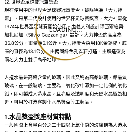
(2)世界盃足球賽冠軍獎盃
現在使用中的世界盃足球賽冠軍獎盃，被暱稱為「大力神
盃」，是第二代設計使用的世界杯足球賽獎盃，大力神盃從
1974年世界盃足球賽開始使用。由義大利設計師西爾維奧·
LOADING...
加扎尼加（Silvio Gazzaniga）設計。大力神盃的高度為
36.8公分，重量為6.1公斤。大力神獎盃採用18K金鑄成，底
座的直徑為13.1公分，由兩層綠色孔雀石打造，主體造型為
兩名大力士雙手高舉地球。
人造水晶是高鉛含量的玻璃，因此又稱為高鉛玻璃、鉛晶質
玻璃，在一般玻璃，主要為二氧化矽中添加一定比例的氧化
鉛，即可製成人造水晶，且亮度及透明度和天然水晶極為相
近，可用於打造客製化水晶獎盃等工藝品。
1.水晶獎盃獎座材質特點
一般國際上含量百分之二十四以上氧化鉛的玻璃稱為人造水