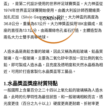
盃」，是第二代設計使用的世界杯足球賽獎盃，大力神盃從
1974年世界盃足球賽開始使用。由義大利設計師西爾維奧·
加扎尼加（Silvio Gazzaniga）設計。大力神盃的高度為
LOADING...
36.8公分，重量為6.1公斤。大力神獎盃採用18K金鑄成，底
座的直徑為13.1公分，由兩層綠色孔雀石打造，主體造型為
兩名大力士雙手高舉地球。
人造水晶是高鉛含量的玻璃，因此又稱為高鉛玻璃、鉛晶質
玻璃，在一般玻璃，主要為二氧化矽中添加一定比例的氧化
鉛，即可製成人造水晶，且亮度及透明度和天然水晶極為相
近，可用於打造客製化水晶獎盃等工藝品。
1.水晶獎盃獎座材質特點
一般國際上含量百分之二十四以上氧化鉛的玻璃稱為人造水
晶，此時的化學特性為最佳狀態，和一般玻璃相較而言，透
光度更佳（百分之九十以上）硬度更高更耐磨、折射率更