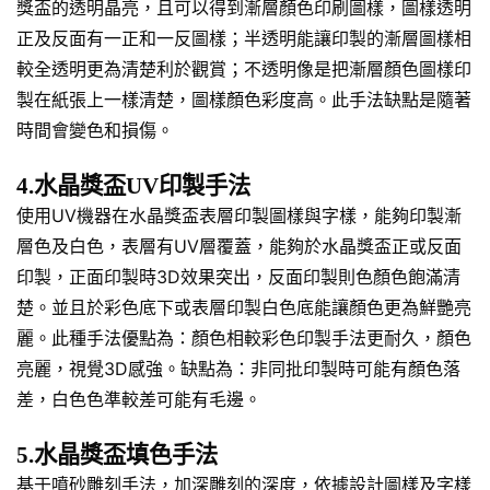
獎盃的透明晶亮，且可以得到漸層顏色印刷圖樣，圖樣透明
正及反面有一正和一反圖樣；半透明能讓印製的漸層圖樣相
較全透明更為清楚利於觀賞；不透明像是把漸層顏色圖樣印
製在紙張上一樣清楚，圖樣顏色彩度高。此手法缺點是隨著
時間會變色和損傷。
4.水晶獎盃UV印製手法
使用UV機器在水晶獎盃表層印製圖樣與字樣，能夠印製漸
層色及白色，表層有UV層覆蓋，能夠於水晶獎盃正或反面
印製，正面印製時3D效果突出，反面印製則色顏色飽滿清
楚。並且於彩色底下或表層印製白色底能讓顏色更為鮮艷亮
麗。此種手法優點為：顏色相較彩色印製手法更耐久，顏色
亮麗，視覺3D感強。缺點為：非同批印製時可能有顏色落
差，白色色準較差可能有毛邊。
5.水晶獎盃填色手法
基于噴砂雕刻手法，加深雕刻的深度，依據設計圖樣及字樣