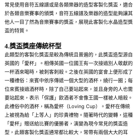
常見使用音符五線譜或是各類樂器的造型客製化獎盃，適合
於各類音樂賽事的頒獎，音符五線譜及樂器的造型能夠讓其
他人一目了然為音樂賽事的獎盃，展現此客製化水晶造型獎
盃的特質。
4.獎盃獎座傳統杯型
此類型的客製化獎盃是較為傳統且普遍的，此獎盃造型源自
英國的「愛杯」。相傳英國一位國王有一次接過別人敬獻的
一杯酒來喝時，被刺客刺殺。之後在英國的宴會上便形成了
一種禮俗：來賓中依序傳遞一個大型的酒杯，繞行一圈；每
位來賓接過酒杯時，除了自己要站起來，並且身旁的人也需
要站起來，表示「保護」飲酒者不會像王國一樣被人暗殺。
此禮俗中的酒杯，稱為愛杯（Loving Cup）。愛杯在傳統
上被視為給「上等人」的珍貴禮物。隨著時代的變轉，這種
「愛杯」贈送給比賽的優勝者，演變為現今常見的獎盃造
型，此類客製化獎盃通常都比較大，常帶有兩個大大的耳