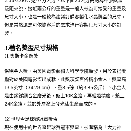
2.56-2.66公克/立方公分，以下圖25公分高約為中號獎盃
級距來說，接近兩公斤的重量是一般人較為可接受的重量及
尺寸大小，也是一般較為建議訂購客製化水晶獎盃的尺寸，
但是當然還是可依據客戶的需求進行客製化尺寸大小的訂
製。
3.著名獎盃尺寸規格
(1)奧斯卡金像獎
俗稱金人獎，由美國電影藝術與科學學院頒發，用於表揚獎
勵對於美國電影傑出成就，此獎項獎盃俗稱小金人，獎盃高
13.5英寸（34.29 cm）、重8.5磅（約3.85公斤）。小金人
是由錫銻銅合金磨光後，鍍上10K金箔，再經過精磨，鍍上
24K金箔，並於外層塗上發光漆生產而成的。
(2)世界盃足球賽冠軍獎盃
現在使用中的世界盃足球賽冠軍獎盃，被暱稱為「大力神