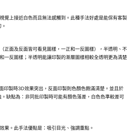
視覺上接近白色而且無法感觸到。此種手法好處是能保有客製
幻。
（正面及反面皆可看見圖樣，一正和一反圖樣），半透明、不
和一反圖樣；半透明能讓印製的漸層圖樣相較全透明更為清楚
面印製時3D效果突出，反面印製則色顏色飽滿清楚。並且於
強。缺點為：非同批印製時可能有顏色落差，白色色準較差可
效果。此手法優點是：吸引目光、強調重點。