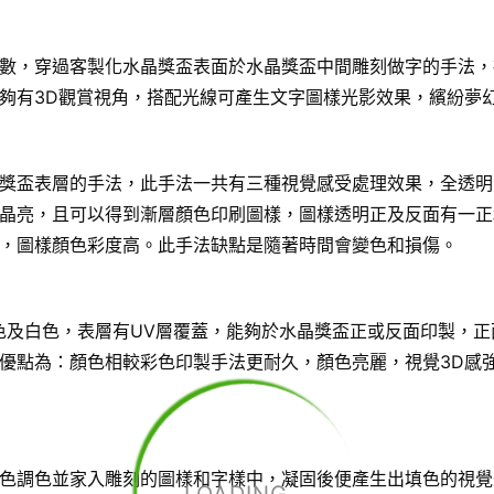
數，穿過客製化水晶獎盃表面於水晶獎盃中間雕刻做字的手法，
夠有3D觀賞視角，搭配光線可產生文字圖樣光影效果，繽紛夢
獎盃表層的手法，此手法一共有三種視覺感受處理效果，全透明
晶亮，且可以得到漸層顏色印刷圖樣，圖樣透明正及反面有一正
，圖樣顏色彩度高。此手法缺點是隨著時間會變色和損傷。
色及白色，表層有UV層覆蓋，能夠於水晶獎盃正或反面印製，正
優點為：顏色相較彩色印製手法更耐久，顏色亮麗，視覺3D感
色調色並家入雕刻的圖樣和字樣中，凝固後便產生出填色的視覺