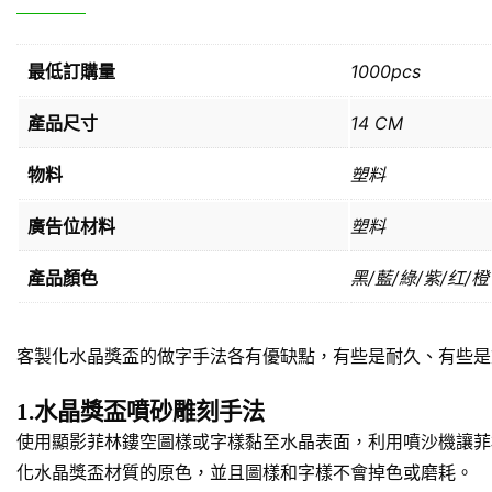
最低訂購量
1000pcs
產品尺寸
14 CM
物料
塑料
廣告位材料
塑料
產品顏色
黑/藍/綠/紫/红/橙
客製化水晶獎盃的做字手法各有優缺點，有些是耐久、有些是
1.水晶獎盃噴砂雕刻手法
使用顯影菲林鏤空圖樣或字樣黏至水晶表面，利用噴沙機讓菲
化水晶獎盃材質的原色，並且圖樣和字樣不會掉色或磨耗。