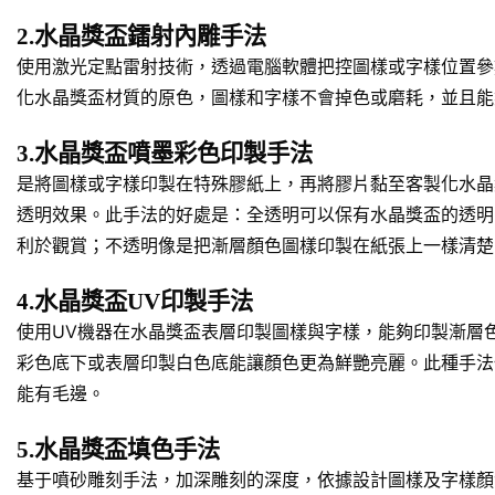
2.水晶獎盃鐳射內雕手法
使用激光定點雷射技術，透過電腦軟體把控圖樣或字樣位置參
化水晶獎盃材質的原色，圖樣和字樣不會掉色或磨耗，並且能
3.水晶獎盃噴墨彩色印製手法
是將圖樣或字樣印製在特殊膠紙上，再將膠片黏至客製化水晶
透明效果。此手法的好處是：全透明可以保有水晶獎盃的透明
利於觀賞；不透明像是把漸層顏色圖樣印製在紙張上一樣清楚
4.水晶獎盃UV印製手法
使用UV機器在水晶獎盃表層印製圖樣與字樣，能夠印製漸層
彩色底下或表層印製白色底能讓顏色更為鮮艷亮麗。此種手法
能有毛邊。
5.水晶獎盃填色手法
基于噴砂雕刻手法，加深雕刻的深度，依據設計圖樣及字樣顏