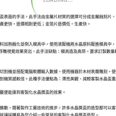
LOADING...
盃表面的手法，此手法由金屬片材質的選擇可分成金屬蝕刻片、
產更快，造價相對更低；金箔片造價低，生產快。
料加熱融化並倒入模具中，使用液壓機將水晶原料壓進模具中，
D浮雕視覺效果突出，此手法缺點：模具造及高昂，要求訂製數量
切割機並搭配電腦軟體輸入數據，使用機器於木材表層雕刻，使
割機質感較佳。此種手法優點為：漂亮美觀、減輕客製水晶盃重
藝便能達到客製化水晶獎盃的效果。
勝數，隨著製作工藝技術的進步，許多水晶獎盃的造型都可以客
就讓採購易為您介紹一些常見的客製化水晶獎盃造型。