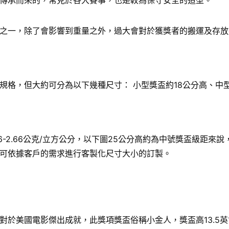
傳承而來的，常見於各大賽事，也是較為保守安全的造型。
之一，除了會影響到重量之外，過大會對於獲獎者的搬運及存放
格，但大約可分為以下幾種尺寸： 小型獎盃約18公分高、中型
6-2.66公克/立方公分，以下圖25公分高約為中號獎盃級距
可依據客戶的需求進行客製化尺寸大小的訂製。
國電影傑出成就，此獎項獎盃俗稱小金人，獎盃高13.5英寸（34