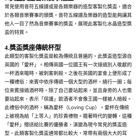
常見使用音符五線譜或是各類樂器的造型客製化獎盃，適合
於各類音樂賽事的頒獎，音符五線譜及樂器的造型能夠讓其
他人一目了然為音樂賽事的獎盃，展現此客製化水晶造型獎
盃的特質。
4.獎盃獎座傳統杯型
此類型的客製化獎盃是較為傳統且普遍的，此獎盃造型源自
英國的「愛杯」。相傳英國一位國王有一次接過別人敬獻的
一杯酒來喝時，被刺客刺殺。之後在英國的宴會上便形成了
一種禮俗：來賓中依序傳遞一個大型的酒杯，繞行一圈；每
位來賓接過酒杯時，除了自己要站起來，並且身旁的人也需
要站起來，表示「保護」飲酒者不會像王國一樣被人暗殺。
此禮俗中的酒杯，稱為愛杯（Loving Cup）。愛杯在傳統
上被視為給「上等人」的珍貴禮物。隨著時代的變轉，這種
「愛杯」贈送給比賽的優勝者，演變為現今常見的獎盃造
型，此類客製化獎盃通常都比較大，常帶有兩個大大的耳