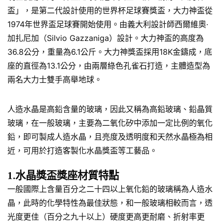
盃」，是第二代設計使用的世界杯足球賽獎盃，大力神盃從
1974年世界盃足球賽開始使用。由義大利設計師西爾維奧·
加扎尼加（Silvio Gazzaniga）設計。大力神盃的高度為
36.8公分，重量為6.1公斤。大力神獎盃採用18K金鑄成，底
座的直徑為13.1公分，由兩層綠色孔雀石打造，主體造型為
兩名大力士雙手高舉地球。
人造水晶是高鉛含量的玻璃，因此又稱為高鉛玻璃、鉛晶質
玻璃，在一般玻璃，主要為二氧化矽中添加一定比例的氧化
鉛，即可製成人造水晶，且亮度及透明度和天然水晶極為相
近，可用於打造客製化水晶獎盃等工藝品。
1.水晶獎盃獎座材質特點
一般國際上含量百分之二十四以上氧化鉛的玻璃稱為人造水
晶，此時的化學特性為最佳狀態，和一般玻璃相較而言，透
光度更佳（百分之九十以上）硬度更高更耐磨、折射率更