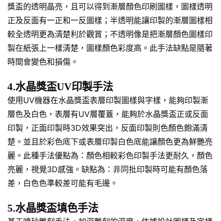
獎盃的透明晶亮，且可以得到漸層顏色印刷圖樣，圖樣透明
正及反面有一正和一反圖樣；半透明能讓印製的漸層圖樣相
較全透明更為清楚利於觀賞；不透明像是把漸層顏色圖樣印
製在紙張上一樣清楚，圖樣顏色彩度高。此手法缺點是隨著
時間會變色和損傷。
4.水晶獎盃UV印製手法
使用UV機器在水晶獎盃表層印製圖樣與字樣，能夠印製漸
層色及白色，表層有UV層覆蓋，能夠於水晶獎盃正或反面
印製，正面印製時3D效果突出，反面印製則色顏色飽滿清
楚。並且於彩色底下或表層印製白色底能讓顏色更為鮮艷亮
麗。此種手法優點為：顏色相較彩色印製手法更耐久，顏色
亮麗，視覺3D感強。缺點為：非同批印製時可能有顏色落
差，白色色準較差可能有毛邊。
5.水晶獎盃填色手法