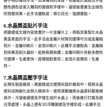
基于噴砂雕刻手法，加深雕刻的深度，依據設計圖樣及字樣
顏色調色並家入雕刻的圖樣和字樣中，凝固後便產生出填色
的視覺效果。此手法優點是：吸引目光、強調重點。
6.水晶獎盃貼片手法
把圖樣或文樣內容放置於一片金屬片上，再黏至客製化水晶
獎盃表面的手法，此手法由金屬片材質的選擇可分成金屬蝕
刻片、金屬印刷片、金箔印刷片。此種手法優點為：金屬蝕
刻效果及耐久最好，能夠長期收藏；金屬印刷片有較多顏色
可選擇，生產更快，造價相對更低；金箔片造價低，生產
快。
7.水晶獎盃壓字手法
此預先製造模具，將圖樣或文樣預先製於模具中，再將水晶
原料加熱融化並倒入模具中，使用液壓機將水晶原料壓進模
具中，冷凝後圖樣及字樣生成於水晶上，而後進行打磨及拋
光等處理，水晶上便有3D浮雕圖樣及字樣形成。此種手法