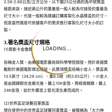
2.56-2.66公克/立方公分，以下圖25公分高約為中號獎盃
級距來說，接近兩公斤的重量是一般人較為可接受的重量及
尺寸大小，也是一般較為建議訂購客製化水晶獎盃的尺寸，
但是當然還是可依據客戶的需求進行客製化尺寸大小的訂
製。
3.著名獎盃尺寸規格
LOADING...
(1)奧斯卡金像獎
俗稱金人獎，由美國電影藝術與科學學院頒發，用於表揚獎
勵對於美國電影傑出成就，此獎項獎盃俗稱小金人，獎盃高
13.5英寸（34.29 cm）、重8.5磅（約3.85公斤）。小金人
是由錫銻銅合金磨光後，鍍上10K金箔，再經過精磨，鍍上
24K金箔，並於外層塗上發光漆生產而成的。
(2)世界盃足球賽冠軍獎盃
現在使用中的世界盃足球賽冠軍獎盃，被暱稱為「大力神