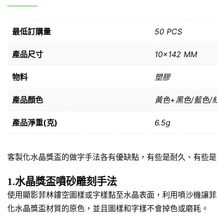
最低訂購量
50 PCS
產品尺寸
10×142 MM
物料
塑膠
產品顏色
黃色+黑色/藍色/
產品淨重(克)
6.5g
客製化水晶獎盃的做字手法各有優缺點，有些是耐久、有些是
1.水晶獎盃噴砂雕刻手法
使用顯影菲林鏤空圖樣或字樣黏至水晶表面，利用噴沙機讓菲
化水晶獎盃材質的原色，並且圖樣和字樣不會掉色或磨耗。