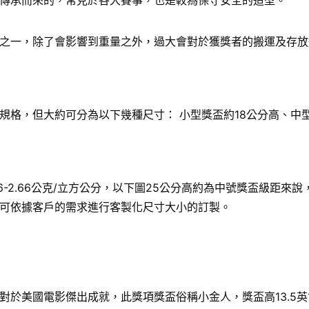
傳承而來的，常見於各大賽事，也是較為保守安全的造型。
之一，除了會影響到重量之外，過大會對於獲獎者的搬運及存放
格，但大約可分為以下幾種尺寸： 小型獎盃約18公分高、中型
6-2.66公克/立方公分，以下圖25公分高約為中號獎盃級距
可依據客戶的需求進行客製化尺寸大小的訂製。
國電影傑出成就，此獎項獎盃俗稱小金人，獎盃高13.5英寸（34