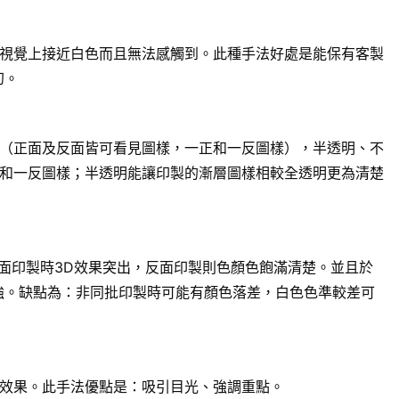
視覺上接近白色而且無法感觸到。此種手法好處是能保有客製
幻。
（正面及反面皆可看見圖樣，一正和一反圖樣），半透明、不
和一反圖樣；半透明能讓印製的漸層圖樣相較全透明更為清楚
面印製時3D效果突出，反面印製則色顏色飽滿清楚。並且於
強。缺點為：非同批印製時可能有顏色落差，白色色準較差可
效果。此手法優點是：吸引目光、強調重點。