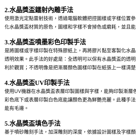
2.水晶獎盃鐳射內雕手法
使用激光定點雷射技術，透過電腦軟體把控圖樣或字樣位置參
化水晶獎盃材質的原色，圖樣和字樣不會掉色或磨耗，並且能
3.水晶獎盃噴墨彩色印製手法
是將圖樣或字樣印製在特殊膠紙上，再將膠片黏至客製化水晶
透明效果。此手法的好處是：全透明可以保有水晶獎盃的透明
利於觀賞；不透明像是把漸層顏色圖樣印製在紙張上一樣清楚
4.水晶獎盃UV印製手法
使用UV機器在水晶獎盃表層印製圖樣與字樣，能夠印製漸層
彩色底下或表層印製白色底能讓顏色更為鮮艷亮麗。此種手法
能有毛邊。
5.水晶獎盃填色手法
基于噴砂雕刻手法，加深雕刻的深度，依據設計圖樣及字樣顏