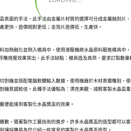
LOADING...
盃表面的手法，此手法由金屬片材質的選擇可分成金屬蝕刻片、
產更快，造價相對更低；金箔片造價低，生產快。
料加熱融化並倒入模具中，使用液壓機將水晶原料壓進模具中，
D浮雕視覺效果突出，此手法缺點：模具造及高昂，要求訂製數量
切割機並搭配電腦軟體輸入數據，使用機器於木材表層雕刻，使
割機質感較佳。此種手法優點為：漂亮美觀、減輕客製水晶盃重
藝便能達到客製化水晶獎盃的效果。
勝數，隨著製作工藝技術的進步，許多水晶獎盃的造型都可以客
就讓採購易為您介紹一些常見的客製化水晶獎盃造型。