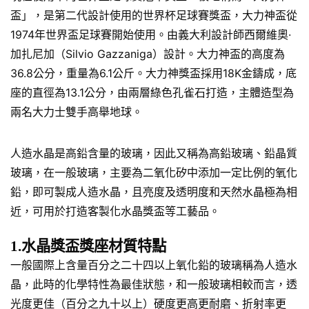
盃」，是第二代設計使用的世界杯足球賽獎盃，大力神盃從
1974年世界盃足球賽開始使用。由義大利設計師西爾維奧·
加扎尼加（Silvio Gazzaniga）設計。大力神盃的高度為
36.8公分，重量為6.1公斤。大力神獎盃採用18K金鑄成，底
座的直徑為13.1公分，由兩層綠色孔雀石打造，主體造型為
兩名大力士雙手高舉地球。
人造水晶是高鉛含量的玻璃，因此又稱為高鉛玻璃、鉛晶質
玻璃，在一般玻璃，主要為二氧化矽中添加一定比例的氧化
鉛，即可製成人造水晶，且亮度及透明度和天然水晶極為相
近，可用於打造客製化水晶獎盃等工藝品。
1.水晶獎盃獎座材質特點
一般國際上含量百分之二十四以上氧化鉛的玻璃稱為人造水
晶，此時的化學特性為最佳狀態，和一般玻璃相較而言，透
光度更佳（百分之九十以上）硬度更高更耐磨、折射率更