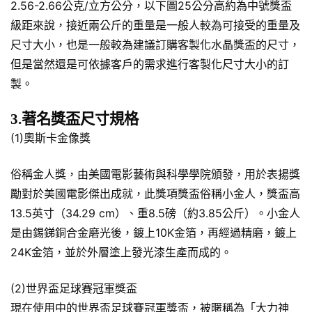
2.56-2.66公克/立方公分，以下圖25公分高約為中號獎盃
級距來說，接近兩公斤的重量是一般人較為可接受的重量及
尺寸大小，也是一般較為建議訂購客製化水晶獎盃的尺寸，
但是當然還是可依據客戶的需求進行客製化尺寸大小的訂
製。
3.著名獎盃尺寸規格
(1)奧斯卡金像獎
俗稱金人獎，由美國電影藝術與科學學院頒發，用於表揚獎
勵對於美國電影傑出成就，此獎項獎盃俗稱小金人，獎盃高
13.5英寸（34.29 cm）、重8.5磅（約3.85公斤）。小金人
是由錫銻銅合金磨光後，鍍上10K金箔，再經過精磨，鍍上
24K金箔，並於外層塗上發光漆生產而成的。
(2)世界盃足球賽冠軍獎盃
現在使用中的世界盃足球賽冠軍獎盃，被暱稱為「大力神