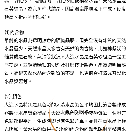
為二氧化矽，高純度的二氧化矽便被稱為水晶。天然水晶是
石英結晶，為六角柱狀結晶，因高溫高壓環境下生成，硬度
極高、折射率也很強。
(1)內含物
單純的水晶為透明無色的礦物晶體，但完全沒有雜質的天然
水晶極少，天然水晶大多含有天然的內含物，比如棉絮狀的
雜質或是石紋、氣泡等狀況。人造水晶是石英砂經過一定工
序提煉，並經過精細的切割及打磨技術製造，晶體透明無雜
質，補足天然水晶內含雜質的不足，也更適合打造成客製化
水晶獎盃等。
(2) 顏色
人造水晶特別是具色彩的人造水晶顏色平均因此適合製作成
LOADING...
客製化水晶獎盃禮品。天然水晶因天然生成極難每一個地方
色彩都很平均，生成時即具有色彩差異。並且在黃水晶上極
為明顯，黃水晶的黃是一部份的內含物的顏色輻射至整塊水