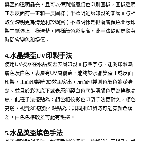
獎盃的透明晶亮，且可以得到漸層顏色印刷圖樣，圖樣透明
正及反面有一正和一反圖樣；半透明能讓印製的漸層圖樣相
較全透明更為清楚利於觀賞；不透明像是把漸層顏色圖樣印
製在紙張上一樣清楚，圖樣顏色彩度高。此手法缺點是隨著
時間會變色和損傷。
4.水晶獎盃UV印製手法
使用UV機器在水晶獎盃表層印製圖樣與字樣，能夠印製漸
層色及白色，表層有UV層覆蓋，能夠於水晶獎盃正或反面
印製，正面印製時3D效果突出，反面印製則色顏色飽滿清
楚。並且於彩色底下或表層印製白色底能讓顏色更為鮮艷亮
麗。此種手法優點為：顏色相較彩色印製手法更耐久，顏色
亮麗，視覺3D感強。缺點為：非同批印製時可能有顏色落
差，白色色準較差可能有毛邊。
5.水晶獎盃填色手法