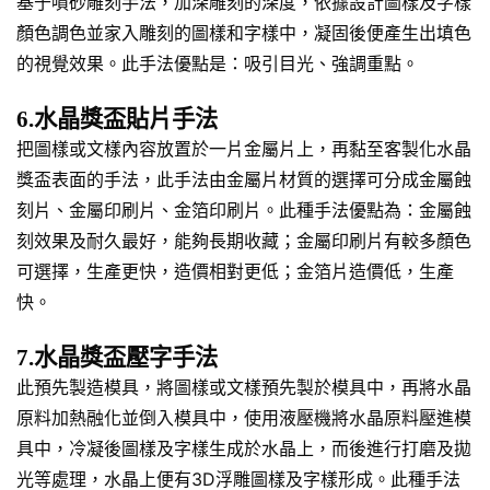
基于噴砂雕刻手法，加深雕刻的深度，依據設計圖樣及字樣
顏色調色並家入雕刻的圖樣和字樣中，凝固後便產生出填色
的視覺效果。此手法優點是：吸引目光、強調重點。
6.水晶獎盃貼片手法
把圖樣或文樣內容放置於一片金屬片上，再黏至客製化水晶
獎盃表面的手法，此手法由金屬片材質的選擇可分成金屬蝕
刻片、金屬印刷片、金箔印刷片。此種手法優點為：金屬蝕
刻效果及耐久最好，能夠長期收藏；金屬印刷片有較多顏色
可選擇，生產更快，造價相對更低；金箔片造價低，生產
快。
7.水晶獎盃壓字手法
此預先製造模具，將圖樣或文樣預先製於模具中，再將水晶
原料加熱融化並倒入模具中，使用液壓機將水晶原料壓進模
具中，冷凝後圖樣及字樣生成於水晶上，而後進行打磨及拋
光等處理，水晶上便有3D浮雕圖樣及字樣形成。此種手法