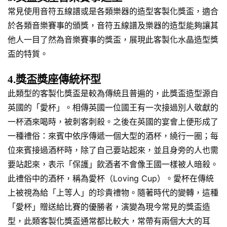
常見使用音符五線譜或是各類樂器的造型客製化獎盃，適合
於各類音樂賽事的頒獎，音符五線譜及樂器的造型能夠讓其
他人一目了然為音樂賽事的獎盃，展現此客製化水晶造型獎
盃的特質。
4.獎盃獎座傳統杯型
此類型的客製化獎盃是較為傳統且普遍的，此獎盃造型源自
英國的「愛杯」。相傳英國一位國王有一次接過別人敬獻的
一杯酒來喝時，被刺客刺殺。之後在英國的宴會上便形成了
一種禮俗：來賓中依序傳遞一個大型的酒杯，繞行一圈；每
位來賓接過酒杯時，除了自己要站起來，並且身旁的人也需
要站起來，表示「保護」飲酒者不會像王國一樣被人暗殺。
此禮俗中的酒杯，稱為愛杯（Loving Cup）。愛杯在傳統
上被視為給「上等人」的珍貴禮物。隨著時代的變轉，這種
「愛杯」贈送給比賽的優勝者，演變為現今常見的獎盃造
型，此類客製化獎盃通常都比較大，常帶有兩個大大的耳