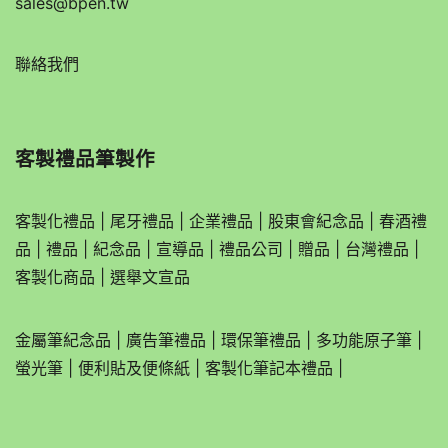
sales@bpen.tw
聯絡我們
客製禮品筆製作
客製化禮品
|
尾牙禮品
|
企業
禮品
|
股東會紀念品
|
春酒禮
品
|
禮品
|
紀念品
|
宣導品
|
禮品公司
|
贈品
|
台灣禮品
|
客製化商品
|
選舉文宣品
金屬筆紀念品
|
廣告筆禮品
|
環保筆禮品
|
多功能原子筆
|
螢光筆
|
便利貼及便條紙
|
客製化筆記本禮品
|