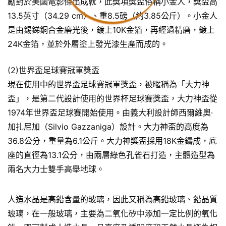
勵對於美國電影傑出成就，此獎項獎盃俗稱小金人，獎盃高
13.5英寸（34.29 cm）、重8.5磅（約3.85公斤）。小金人
是由錫銻銅合金磨光後，鍍上10K金箔，再經過精磨，鍍上
24K金箔，並於外層塗上發光漆生產而成的。
(2)世界盃足球賽冠軍獎盃
現在使用中的世界盃足球賽冠軍獎盃，被暱稱為「大力神
盃」，是第二代設計使用的世界杯足球賽獎盃，大力神盃從
1974年世界盃足球賽開始使用。由義大利設計師西爾維奧·
加扎尼加（Silvio Gazzaniga）設計。大力神盃的高度為
36.8公分，重量為6.1公斤。大力神獎盃採用18K金鑄成，底
座的直徑為13.1公分，由兩層綠色孔雀石打造，主體造型為
兩名大力士雙手高舉地球。
人造水晶是高鉛含量的玻璃，因此又稱為高鉛玻璃、鉛晶質
玻璃，在一般玻璃，主要為二氧化矽中添加一定比例的氧化