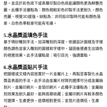
楚。並且於彩色底下或表層印製白色底能讓顏色更為鮮艷亮
麗。此種手法優點為：顏色相較彩色印製手法更耐久，顏色
亮麗，視覺3D感強。缺點為：非同批印製時可能有顏色落
差，白色色準較差可能有毛邊。
5.水晶獎盃填色手法
基于噴砂雕刻手法，加深雕刻的深度，依據設計圖樣及字樣
顏色調色並家入雕刻的圖樣和字樣中，凝固後便產生出填色
的視覺效果。此手法優點是：吸引目光、強調重點。
6.水晶獎盃貼片手法
把圖樣或文樣內容放置於一片金屬片上，再黏至客製化水晶
獎盃表面的手法，此手法由金屬片材質的選擇可分成金屬蝕
刻片、金屬印刷片、金箔印刷片。此種手法優點為：金屬蝕
刻效果及耐久最好，能夠長期收藏；金屬印刷片有較多顏色
可選擇，生產更快，造價相對更低；金箔片造價低，生產