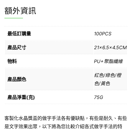
額外資訊
最低訂購量
100PCS
產品尺寸
21×6.5×4.5CM
物料
PU+聚酯纖維
紅色/綠色/橙
產品顏色
色/黃色
產品淨重(克)
75G
客製化水晶獎盃的做字手法各有優缺點，有些是耐久、有些
是文字效果出眾，以下將為您比較介紹各式做字手法的特