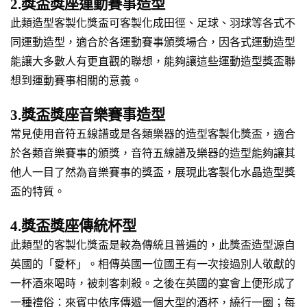
2.獎盃獎座運動賽事造型
此類造型客製化獎盃可客製化成田徑、足球、羽球等各式不
同運動造型，適合於各運動賽事頒獎場合，因各式運動造型
能讓大多數人有更直觀的聯想，能夠讓這些運動造型獎盃聯
想到運動賽事相關的意義。
3.獎盃獎座音樂賽事造型
常見使用音符五線譜或是各類樂器的造型客製化獎盃，適合
於各類音樂賽事的頒獎，音符五線譜及樂器的造型能夠讓其
他人一目了然為音樂賽事的獎盃，展現此客製化水晶造型獎
盃的特質。
4.獎盃獎座傳統杯型
此類型的客製化獎盃是較為傳統且普遍的，此獎盃造型源自
英國的「愛杯」。相傳英國一位國王有一次接過別人敬獻的
一杯酒來喝時，被刺客刺殺。之後在英國的宴會上便形成了
一種禮俗：來賓中依序傳遞一個大型的酒杯，繞行一圈；每