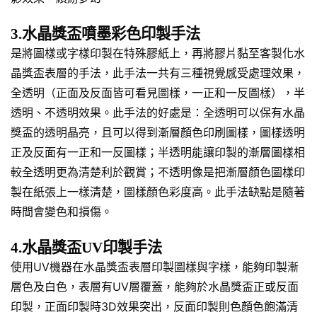
3.水晶獎盃噴墨彩色印製手法
是將圖樣或字樣印製在特殊膠紙上，再將膠片黏至客製化水
晶獎盃表層的手法，此手法一共有三種視覺感受處理效果，
全透明（正面及反面皆可看見圖樣，一正和一反圖樣），半
透明、不透明效果。此手法的好處是：全透明可以保有水晶
獎盃的透明晶亮，且可以得到漸層顏色印刷圖樣，圖樣透明
正及反面有一正和一反圖樣；半透明能讓印製的漸層圖樣相
較全透明更為清楚利於觀賞；不透明像是把漸層顏色圖樣印
製在紙張上一樣清楚，圖樣顏色彩度高。此手法缺點是隨著
時間會變色和損傷。
4.水晶獎盃UV印製手法
使用UV機器在水晶獎盃表層印製圖樣與字樣，能夠印製漸
層色及白色，表層有UV層覆蓋，能夠於水晶獎盃正或反面
印製，正面印製時3D效果突出，反面印製則色顏色飽滿清