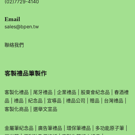
(02)7729-4140
Email
sales@bpen.tw
聯絡我們
客製禮品筆製作
客製化禮品
|
尾牙禮品
|
企業
禮品
|
股東會紀念品
|
春酒禮
品
|
禮品
|
紀念品
|
宣導品
|
禮品公司
|
贈品
|
台灣禮品
|
客製化商品
|
選舉文宣品
金屬筆紀念品
|
廣告筆禮品
|
環保筆禮品
|
多功能原子筆
|