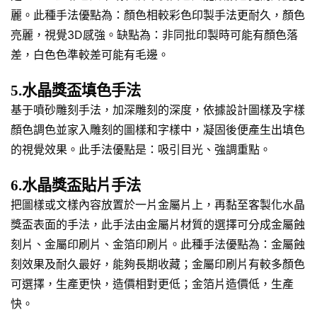
麗。此種手法優點為：顏色相較彩色印製手法更耐久，顏色
亮麗，視覺3D感強。缺點為：非同批印製時可能有顏色落
差，白色色準較差可能有毛邊。
5.水晶獎盃填色手法
基于噴砂雕刻手法，加深雕刻的深度，依據設計圖樣及字樣
顏色調色並家入雕刻的圖樣和字樣中，凝固後便產生出填色
的視覺效果。此手法優點是：吸引目光、強調重點。
6.水晶獎盃貼片手法
把圖樣或文樣內容放置於一片金屬片上，再黏至客製化水晶
獎盃表面的手法，此手法由金屬片材質的選擇可分成金屬蝕
刻片、金屬印刷片、金箔印刷片。此種手法優點為：金屬蝕
刻效果及耐久最好，能夠長期收藏；金屬印刷片有較多顏色
可選擇，生產更快，造價相對更低；金箔片造價低，生產
快。