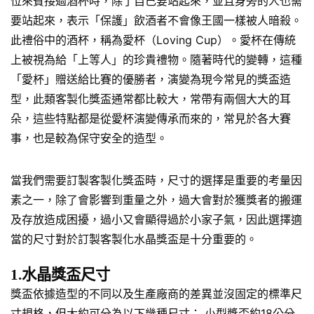
位來賓接過酒杯時，除了自己要站起來，並且身旁的人也需
要站起來，表示「保護」飲酒者不會像王國一樣被人暗殺。
此禮俗中的酒杯，稱為愛杯（Loving Cup）。愛杯在傳統
上被視為給「上等人」的珍貴禮物。隨著時代的變轉，這種
「愛杯」贈送給比賽的優勝者，演變為現今常見的獎盃造
型，此類客製化獎盃通常都比較大，常帶有兩個大大的耳
朵，這些特點都是從愛杯演變傳承而來的，常見於各大賽
事，也是較為保守安全的造型。
當我們需要訂製客製化獎盃時，尺寸的選擇是重要的考量因
素之一，除了會影響到重量之外，過大會對於獲獎者的搬運
及存放造成困擾，過小又會顯得過於小家子氣，因此選擇適
當的尺寸對於訂製客製化水晶獎盃是十分重要的。
1.水晶獎盃尺寸
獎盃依據造型的不同以及生產廠商的差異並沒固定的標準尺
寸規格，但大約可分為以下幾種尺寸： 小型獎盃約18公分