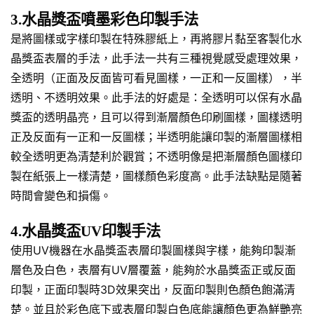
3.水晶獎盃噴墨彩色印製手法
是將圖樣或字樣印製在特殊膠紙上，再將膠片黏至客製化水
晶獎盃表層的手法，此手法一共有三種視覺感受處理效果，
全透明（正面及反面皆可看見圖樣，一正和一反圖樣），半
透明、不透明效果。此手法的好處是：全透明可以保有水晶
獎盃的透明晶亮，且可以得到漸層顏色印刷圖樣，圖樣透明
正及反面有一正和一反圖樣；半透明能讓印製的漸層圖樣相
較全透明更為清楚利於觀賞；不透明像是把漸層顏色圖樣印
製在紙張上一樣清楚，圖樣顏色彩度高。此手法缺點是隨著
時間會變色和損傷。
4.水晶獎盃UV印製手法
使用UV機器在水晶獎盃表層印製圖樣與字樣，能夠印製漸
層色及白色，表層有UV層覆蓋，能夠於水晶獎盃正或反面
印製，正面印製時3D效果突出，反面印製則色顏色飽滿清
楚。並且於彩色底下或表層印製白色底能讓顏色更為鮮艷亮