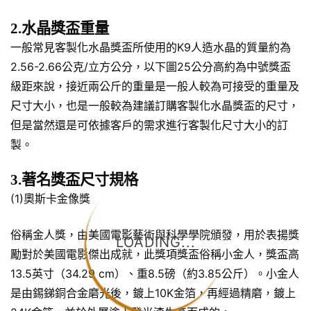
2.水晶獎盃重量
一般常見客製化水晶獎盃所使用的K9人造水晶的質量約為
2.56-2.66公克/立方公分，以下圖25公分高約為中號獎盃
級距來說，接近兩公斤的重量是一般人較為可接受的重量及
尺寸大小，也是一般較為建議訂購客製化水晶獎盃的尺寸，
但是當然還是可依據客戶的需求進行客製化尺寸大小的訂
製。
3.著名獎盃尺寸規格
(1)奧斯卡金像獎
俗稱金人獎，由美國電影藝術與科學學院頒發，用於表揚獎
LOADING...
勵對於美國電影傑出成就，此獎項獎盃俗稱小金人，獎盃高
13.5英寸（34.29 cm）、重8.5磅（約3.85公斤）。小金人
是由錫銻銅合金磨光後，鍍上10K金箔，再經過精磨，鍍上