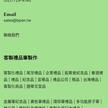
(02)7729-4140
Email
sales@bpen.tw
聯絡我們
客製禮品筆製作
客製化禮品
|
尾牙禮品
|
企業
禮品
|
股東會紀念品
|
春酒禮
品
|
禮品
|
紀念品
|
宣導品
|
禮品公司
|
贈品
|
台灣禮品
|
客製化商品
|
選舉文宣品
金屬筆紀念品
|
廣告筆禮品
|
環保筆禮品
|
多功能原子筆
|