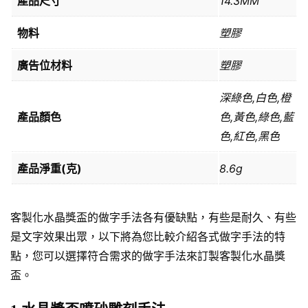
產品尺寸
14.3MM
物料
塑膠
廣告位材料
塑膠
深綠色,白色,橙
產品顏色
色,黃色,綠色,藍
色,紅色,黑色
產品淨重(克)
8.6g
客製化水晶獎盃的做字手法各有優缺點，有些是耐久、有些
是文字效果出眾，以下將為您比較介紹各式做字手法的特
點，您可以選擇符合需求的做字手法來訂製客製化水晶獎
盃。