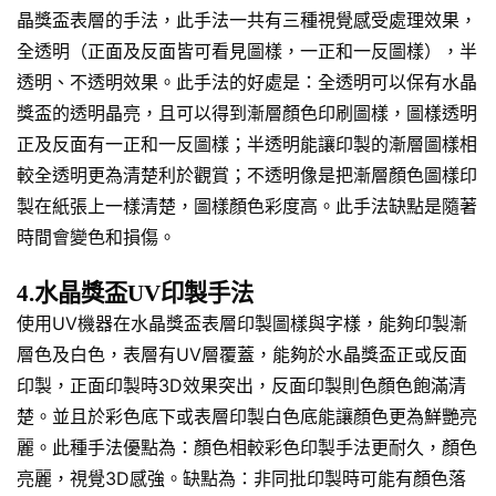
晶獎盃表層的手法，此手法一共有三種視覺感受處理效果，
全透明（正面及反面皆可看見圖樣，一正和一反圖樣），半
透明、不透明效果。此手法的好處是：全透明可以保有水晶
獎盃的透明晶亮，且可以得到漸層顏色印刷圖樣，圖樣透明
正及反面有一正和一反圖樣；半透明能讓印製的漸層圖樣相
較全透明更為清楚利於觀賞；不透明像是把漸層顏色圖樣印
製在紙張上一樣清楚，圖樣顏色彩度高。此手法缺點是隨著
時間會變色和損傷。
4.水晶獎盃UV印製手法
使用UV機器在水晶獎盃表層印製圖樣與字樣，能夠印製漸
層色及白色，表層有UV層覆蓋，能夠於水晶獎盃正或反面
印製，正面印製時3D效果突出，反面印製則色顏色飽滿清
楚。並且於彩色底下或表層印製白色底能讓顏色更為鮮艷亮
麗。此種手法優點為：顏色相較彩色印製手法更耐久，顏色
亮麗，視覺3D感強。缺點為：非同批印製時可能有顏色落