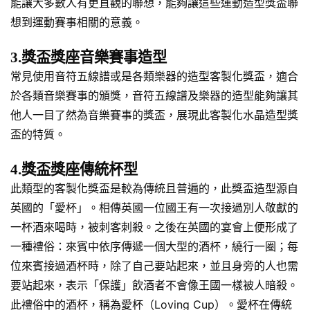
能讓大多數人有更直觀的聯想，能夠讓這些運動造型獎盃聯
想到運動賽事相關的意義。
3.獎盃獎座音樂賽事造型
常見使用音符五線譜或是各類樂器的造型客製化獎盃，適合
於各類音樂賽事的頒獎，音符五線譜及樂器的造型能夠讓其
他人一目了然為音樂賽事的獎盃，展現此客製化水晶造型獎
盃的特質。
4.獎盃獎座傳統杯型
此類型的客製化獎盃是較為傳統且普遍的，此獎盃造型源自
英國的「愛杯」。相傳英國一位國王有一次接過別人敬獻的
一杯酒來喝時，被刺客刺殺。之後在英國的宴會上便形成了
一種禮俗：來賓中依序傳遞一個大型的酒杯，繞行一圈；每
位來賓接過酒杯時，除了自己要站起來，並且身旁的人也需
要站起來，表示「保護」飲酒者不會像王國一樣被人暗殺。
此禮俗中的酒杯，稱為愛杯（Loving Cup）。愛杯在傳統