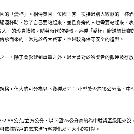
國的「愛杯」。相傳英國一位國王有一次接過別人敬獻的一杯酒
過酒杯時，除了自己要站起來，並且身旁的人也需要站起來，表
給「上等人」的珍貴禮物。隨著時代的變轉，這種「愛杯」贈送給比
傳承而來的，常見於各大賽事，也是較為保守安全的造型。
之一，除了會影響到重量之外，過大會對於獲獎者的搬運及存放
格，但大約可分為以下幾種尺寸： 小型獎盃約18公分高、中型
6-2.66公克/立方公分，以下圖25公分高約為中號獎盃級距
可依據客戶的需求進行客製化尺寸大小的訂製。