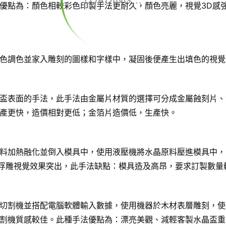
LOADING...
優點為：顏色相較彩色印製手法更耐久，顏色亮麗，視覺3D感
色調色並家入雕刻的圖樣和字樣中，凝固後便產生出填色的視覺
盃表面的手法，此手法由金屬片材質的選擇可分成金屬蝕刻片、
產更快，造價相對更低；金箔片造價低，生產快。
料加熱融化並倒入模具中，使用液壓機將水晶原料壓進模具中，
D浮雕視覺效果突出，此手法缺點：模具造及高昂，要求訂製數量
切割機並搭配電腦軟體輸入數據，使用機器於木材表層雕刻，使
割機質感較佳。此種手法優點為：漂亮美觀、減輕客製水晶盃重