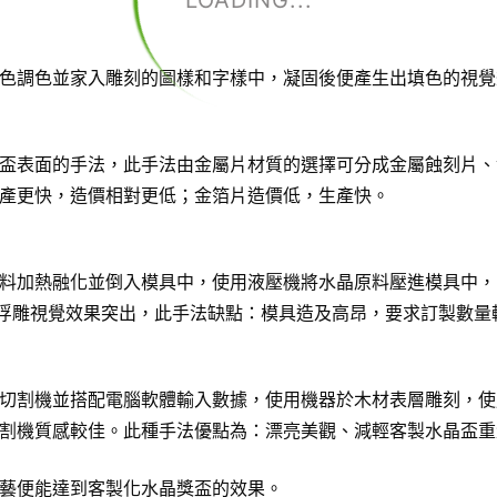
LOADING...
色調色並家入雕刻的圖樣和字樣中，凝固後便產生出填色的視覺
盃表面的手法，此手法由金屬片材質的選擇可分成金屬蝕刻片、
產更快，造價相對更低；金箔片造價低，生產快。
料加熱融化並倒入模具中，使用液壓機將水晶原料壓進模具中，
D浮雕視覺效果突出，此手法缺點：模具造及高昂，要求訂製數量
切割機並搭配電腦軟體輸入數據，使用機器於木材表層雕刻，使
割機質感較佳。此種手法優點為：漂亮美觀、減輕客製水晶盃重
藝便能達到客製化水晶獎盃的效果。