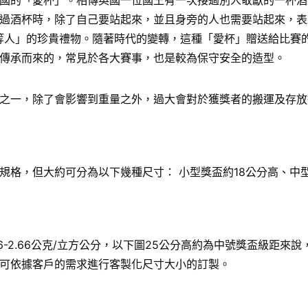
國的「愛杯」。相傳英國一位國王有一次接過別人敬獻的一杯酒
過酒杯時，除了自己要站起來，並且身旁的人也需要站起來，表
給「上等人」的珍貴禮物。隨著時代的變轉，這種「愛杯」贈送給比
傳承而來的，常見於各大賽事，也是較為保守安全的造型。
之一，除了會影響到重量之外，過大會對於獲獎者的搬運及存放
格，但大約可分為以下幾種尺寸： 小型獎盃約18公分高、中型
6-2.66公克/立方公分，以下圖25公分高約為中號獎盃級距
可依據客戶的需求進行客製化尺寸大小的訂製。