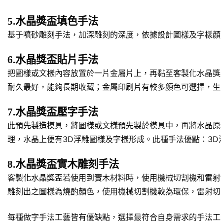
5.水晶獎盃填色手法
基于噴砂雕刻手法，加深雕刻的深度，依據設計圖樣及字樣顏
6.水晶獎盃貼片手法
把圖樣或文樣內容放置於一片金屬片上，再黏至客製化水晶獎
耐久最好，能夠長期收藏；金屬印刷片有較多顏色可選擇，生
7.水晶獎盃壓字手法
此預先製造模具，將圖樣或文樣預先製於模具中，再將水晶原
理，水晶上便有3D浮雕圖樣及字樣形成。此種手法優點：3
8.水晶獎盃實木雕刻手法
客製化水晶獎盃若使用到實木材料時，使用機械切割機和雷射
雕刻出之圖樣為燒酌顏色，使用機械切割機較為環保，雷射切
每種做字手法工藝皆有優缺點，選擇最符合自身需求的手法工