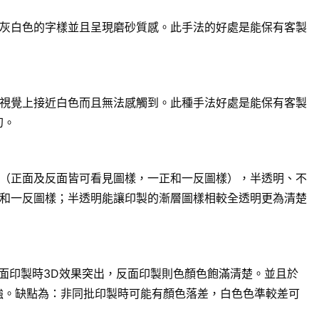
灰白色的字樣並且呈現磨砂質感。此手法的好處是能保有客製
視覺上接近白色而且無法感觸到。此種手法好處是能保有客製
幻。
（正面及反面皆可看見圖樣，一正和一反圖樣），半透明、不
和一反圖樣；半透明能讓印製的漸層圖樣相較全透明更為清楚
面印製時3D效果突出，反面印製則色顏色飽滿清楚。並且於
強。缺點為：非同批印製時可能有顏色落差，白色色準較差可