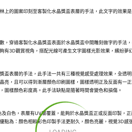
林上的圖案印刻至客製化水晶獎盃表層的手法，此文字的效果是
數，穿過客製化水晶獎盃表面於水晶獎盃中間雕刻做字的手法，
夠有3D觀賞視角，搭配光線可產生文字圖樣光影效果，繽紛夢
獎盃表層的手法，此手法一共有三種視覺感受處理效果，全透明
晶亮，且可以得到漸層顏色印刷圖樣，圖樣透明正及反面有一正
，圖樣顏色彩度高。此手法缺點是隨著時間會變色和損傷。
色及白色，表層有UV層覆蓋，能夠於水晶獎盃正或反面印製，正
優點為：顏色相較彩色印製手法更耐久，顏色亮麗，視覺3D感