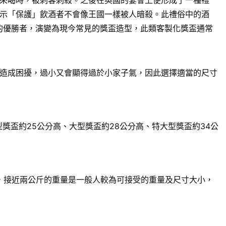
來喝時，被刺客刺殺。之後在英國的宴會上便形成了一種禮
示「保護」飲酒者不會像王國一樣被人暗殺。此禮俗中的酒
賽的優勝者，演變為現今常見的獎盃造型，此類客製化獎盃通常
造成困擾，過小又會顯得過於小家子氣，因此選擇適當的尺寸
獎盃約25公分高、大型獎盃約28公分高、特大型獎盃約34公
來說，接近兩公斤的重量是一般人較為可接受的重量及尺寸大小，