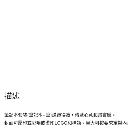
描述
筆記本套裝(筆記本+筆)送禮得體，傳遞心意和踏實感。
封面可壓印或彩噴或燙印LOGO和標語。量大可按要求定製內