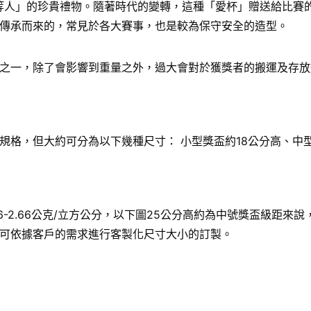
給「上等人」的珍貴禮物。隨著時代的變轉，這種「愛杯」贈送給比
傳承而來的，常見於各大賽事，也是較為保守安全的造型。
之一，除了會影響到重量之外，過大會對於獲獎者的搬運及存放
格，但大約可分為以下幾種尺寸： 小型獎盃約18公分高、中型
6-2.66公克/立方公分，以下圖25公分高約為中號獎盃級距
可依據客戶的需求進行客製化尺寸大小的訂製。