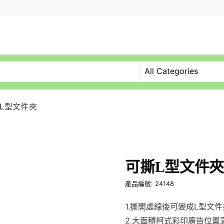
L型文件夾
可撕L型文件
產品編號: 24148
1.撕開虛線後可變成L型文
2.大面積柯式彩印廣告位