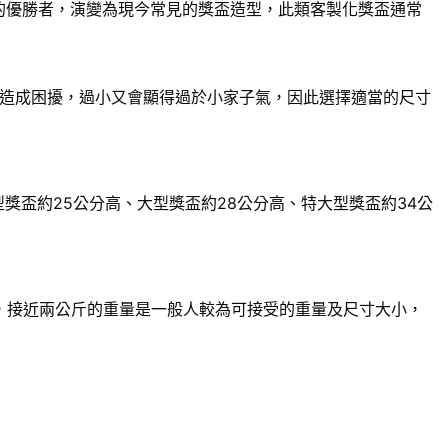
賽的優勝者，演變為現今常見的獎盃造型，此類客製化獎盃通常
造成困擾，過小又會顯得過於小家子氣，因此選擇適當的尺寸
獎盃約25公分高、大型獎盃約28公分高、特大型獎盃約34公
來說，接近兩公斤的重量是一般人較為可接受的重量及尺寸大小，