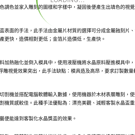
LOADING...
色調色並家入雕刻的圖樣和字樣中，凝固後便產生出填色的視覺
盃表面的手法，此手法由金屬片材質的選擇可分成金屬蝕刻片、
產更快，造價相對更低；金箔片造價低，生產快。
料加熱融化並倒入模具中，使用液壓機將水晶原料壓進模具中，
D浮雕視覺效果突出，此手法缺點：模具造及高昂，要求訂製數量
切割機並搭配電腦軟體輸入數據，使用機器於木材表層雕刻，使
割機質感較佳。此種手法優點為：漂亮美觀、減輕客製水晶盃重
藝便能達到客製化水晶獎盃的效果。