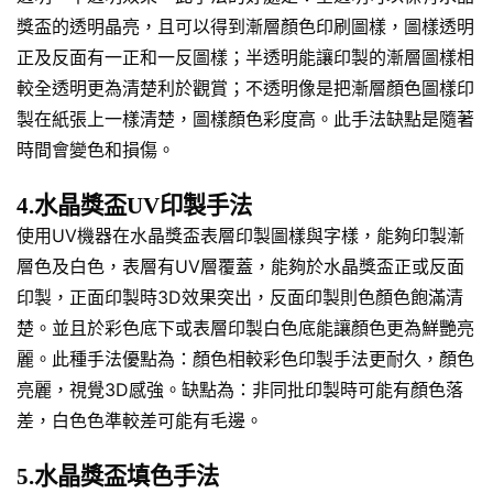
獎盃的透明晶亮，且可以得到漸層顏色印刷圖樣，圖樣透明
正及反面有一正和一反圖樣；半透明能讓印製的漸層圖樣相
較全透明更為清楚利於觀賞；不透明像是把漸層顏色圖樣印
製在紙張上一樣清楚，圖樣顏色彩度高。此手法缺點是隨著
時間會變色和損傷。
4.水晶獎盃UV印製手法
使用UV機器在水晶獎盃表層印製圖樣與字樣，能夠印製漸
層色及白色，表層有UV層覆蓋，能夠於水晶獎盃正或反面
印製，正面印製時3D效果突出，反面印製則色顏色飽滿清
楚。並且於彩色底下或表層印製白色底能讓顏色更為鮮艷亮
麗。此種手法優點為：顏色相較彩色印製手法更耐久，顏色
亮麗，視覺3D感強。缺點為：非同批印製時可能有顏色落
差，白色色準較差可能有毛邊。
5.水晶獎盃填色手法