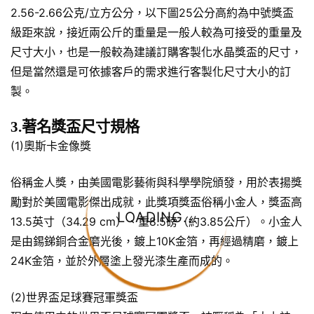
2.56-2.66公克/立方公分，以下圖25公分高約為中號獎盃
級距來說，接近兩公斤的重量是一般人較為可接受的重量及
尺寸大小，也是一般較為建議訂購客製化水晶獎盃的尺寸，
但是當然還是可依據客戶的需求進行客製化尺寸大小的訂
製。
3.著名獎盃尺寸規格
(1)奧斯卡金像獎
俗稱金人獎，由美國電影藝術與科學學院頒發，用於表揚獎
勵對於美國電影傑出成就，此獎項獎盃俗稱小金人，獎盃高
LOADING...
13.5英寸（34.29 cm）、重8.5磅（約3.85公斤）。小金人
是由錫銻銅合金磨光後，鍍上10K金箔，再經過精磨，鍍上
24K金箔，並於外層塗上發光漆生產而成的。
(2)世界盃足球賽冠軍獎盃