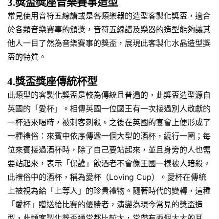
3.獎盃獎座音樂賽事造型
常見使用音符五線譜或是各類樂器的造型客製化獎盃，適合
於各類音樂賽事的頒獎，音符五線譜及樂器的造型能夠讓其
他人一目了然為音樂賽事的獎盃，展現此客製化水晶造型獎
盃的特質。
4.獎盃獎座傳統杯型
此類型的客製化獎盃是較為傳統且普遍的，此獎盃造型源自
英國的「愛杯」。相傳英國一位國王有一次接過別人敬獻的
一杯酒來喝時，被刺客刺殺。之後在英國的宴會上便形成了
一種禮俗：來賓中依序傳遞一個大型的酒杯，繞行一圈；每
位來賓接過酒杯時，除了自己要站起來，並且身旁的人也需
要站起來，表示「保護」飲酒者不會像王國一樣被人暗殺。
此禮俗中的酒杯，稱為愛杯（Loving Cup）。愛杯在傳統
上被視為給「上等人」的珍貴禮物。隨著時代的變轉，這種
「愛杯」贈送給比賽的優勝者，演變為現今常見的獎盃造
型，此類客製化獎盃通常都比較大，常帶有兩個大大的耳