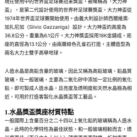
現在使用中的世界盃足球賽冠軍獎盃，被暱稱為「大力神
盃」，是第二代設計使用的世界杯足球賽獎盃，大力神盃從
1974年世界盃足球賽開始使用。由義大利設計師西爾維奧·
加扎尼加（Silvio Gazzaniga）設計。大力神盃的高度為
36.8公分，重量為6.1公斤。大力神獎盃採用18K金鑄成，底
座的直徑為13.1公分，由兩層綠色孔雀石打造，主體造型為
兩名大力士雙手高舉地球。
人造水晶是高鉛含量的玻璃，因此又稱為高鉛玻璃、鉛晶質
玻璃，在一般玻璃，主要為二氧化矽中添加一定比例的氧化
鉛，即可製成人造水晶，且亮度及透明度和天然水晶極為相
近，可用於打造客製化水晶獎盃等工藝品。
1.水晶獎盃獎座材質特點
一般國際上含量百分之二十四以上氧化鉛的玻璃稱為人造水
晶，此時的化學特性為最佳狀態，和一般玻璃相較而言，透