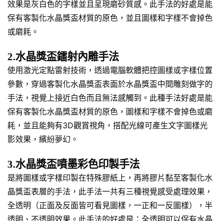
效果是灰白色的字樣並且呈現磨砂質感。此手法的好處是能
保有客製化水晶獎盃材質的原色，並且圖樣和字樣不會掉色
或磨耗。
2.水晶獎盃鐳射內雕手法
使用激光定點雷射技術，透過電腦軟體把控圖樣或字樣位置
參數，穿過客製化水晶獎盃表面於水晶獎盃中間雕刻做字的
手法，視覺上接近白色而且無法感觸到。此種手法好處是能
保有客製化水晶獎盃材質的原色，圖樣和字樣不會掉色或磨
耗，並且能夠有3D觀賞視角，搭配光線可產生文字圖樣光
影效果，繽紛夢幻。
3.水晶獎盃噴墨彩色印製手法
是將圖樣或字樣印製在特殊膠紙上，再將膠片黏至客製化水
晶獎盃表層的手法，此手法一共有三種視覺感受處理效果，
全透明（正面及反面皆可看見圖樣，一正和一反圖樣），半
透明、不透明效果。此手法的好處是：全透明可以保有水晶