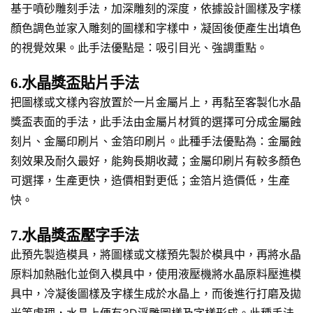
基于噴砂雕刻手法，加深雕刻的深度，依據設計圖樣及字樣
顏色調色並家入雕刻的圖樣和字樣中，凝固後便產生出填色
的視覺效果。此手法優點是：吸引目光、強調重點。
6.水晶獎盃貼片手法
把圖樣或文樣內容放置於一片金屬片上，再黏至客製化水晶
獎盃表面的手法，此手法由金屬片材質的選擇可分成金屬蝕
刻片、金屬印刷片、金箔印刷片。此種手法優點為：金屬蝕
刻效果及耐久最好，能夠長期收藏；金屬印刷片有較多顏色
可選擇，生產更快，造價相對更低；金箔片造價低，生產
快。
7.水晶獎盃壓字手法
此預先製造模具，將圖樣或文樣預先製於模具中，再將水晶
原料加熱融化並倒入模具中，使用液壓機將水晶原料壓進模
具中，冷凝後圖樣及字樣生成於水晶上，而後進行打磨及拋