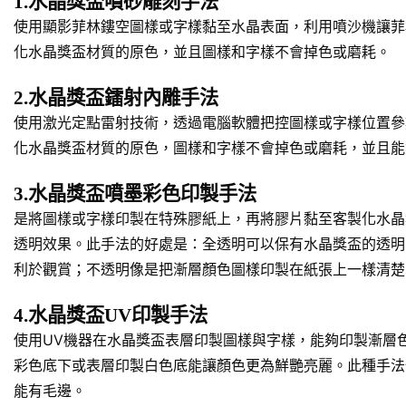
1.水晶獎盃噴砂雕刻手法
使用顯影菲林鏤空圖樣或字樣黏至水晶表面，利用噴沙機讓菲
化水晶獎盃材質的原色，並且圖樣和字樣不會掉色或磨耗。
2.水晶獎盃鐳射內雕手法
使用激光定點雷射技術，透過電腦軟體把控圖樣或字樣位置參
化水晶獎盃材質的原色，圖樣和字樣不會掉色或磨耗，並且能
3.水晶獎盃噴墨彩色印製手法
是將圖樣或字樣印製在特殊膠紙上，再將膠片黏至客製化水晶
透明效果。此手法的好處是：全透明可以保有水晶獎盃的透明
利於觀賞；不透明像是把漸層顏色圖樣印製在紙張上一樣清楚
4.水晶獎盃UV印製手法
使用UV機器在水晶獎盃表層印製圖樣與字樣，能夠印製漸層
彩色底下或表層印製白色底能讓顏色更為鮮艷亮麗。此種手法
能有毛邊。