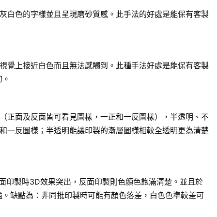
灰白色的字樣並且呈現磨砂質感。此手法的好處是能保有客製
視覺上接近白色而且無法感觸到。此種手法好處是能保有客製
幻。
（正面及反面皆可看見圖樣，一正和一反圖樣），半透明、不
和一反圖樣；半透明能讓印製的漸層圖樣相較全透明更為清楚
面印製時3D效果突出，反面印製則色顏色飽滿清楚。並且於
強。缺點為：非同批印製時可能有顏色落差，白色色準較差可