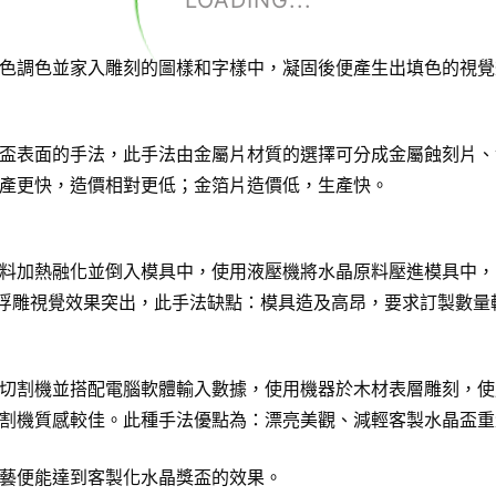
LOADING...
色調色並家入雕刻的圖樣和字樣中，凝固後便產生出填色的視覺
盃表面的手法，此手法由金屬片材質的選擇可分成金屬蝕刻片、
產更快，造價相對更低；金箔片造價低，生產快。
料加熱融化並倒入模具中，使用液壓機將水晶原料壓進模具中，
D浮雕視覺效果突出，此手法缺點：模具造及高昂，要求訂製數量
切割機並搭配電腦軟體輸入數據，使用機器於木材表層雕刻，使
割機質感較佳。此種手法優點為：漂亮美觀、減輕客製水晶盃重
藝便能達到客製化水晶獎盃的效果。