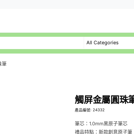
珠筆
觸屏金屬圓珠
產品編號: 24332
筆芯：1.0mm黑原子筆芯
禮品特點：新款創意原子筆