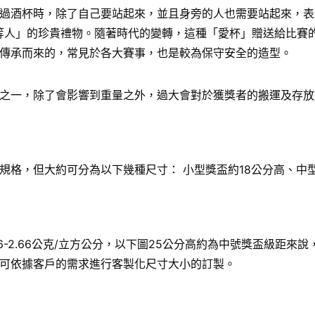
過酒杯時，除了自己要站起來，並且身旁的人也需要站起來，表
給「上等人」的珍貴禮物。隨著時代的變轉，這種「愛杯」贈送給比
傳承而來的，常見於各大賽事，也是較為保守安全的造型。
之一，除了會影響到重量之外，過大會對於獲獎者的搬運及存放
格，但大約可分為以下幾種尺寸： 小型獎盃約18公分高、中型
6-2.66公克/立方公分，以下圖25公分高約為中號獎盃級距
可依據客戶的需求進行客製化尺寸大小的訂製。