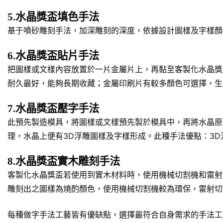
5.水晶獎盃填色手法
基于噴砂雕刻手法，加深雕刻的深度，依據設計圖樣及字樣顏
6.水晶獎盃貼片手法
把圖樣或文樣內容放置於一片金屬片上，再黏至客製化水晶獎
耐久最好，能夠長期收藏；金屬印刷片有較多顏色可選擇，生
7.水晶獎盃壓字手法
此預先製造模具，將圖樣或文樣預先製於模具中，再將水晶原
理，水晶上便有3D浮雕圖樣及字樣形成。此種手法優點：3
8.水晶獎盃實木雕刻手法
客製化水晶獎盃若使用到實木材料時，使用機械切割機和雷射
雕刻出之圖樣為燒酌顏色，使用機械切割機較為環保，雷射切
每種做字手法工藝皆有優缺點，選擇最符合自身需求的手法工