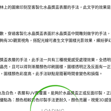
林上的圖案印刻至客製化水晶獎盃表層的手法，此文字的效果是
數，穿過客製化水晶獎盃表面於水晶獎盃中間雕刻做字的手法，
夠有3D觀賞視角，搭配光線可產生文字圖樣光影效果，繽紛夢
獎盃表層的手法，此手法一共有三種視覺感受處理效果，全透明
晶亮，且可以得到漸層顏色印刷圖樣，圖樣透明正及反面有一正
，圖樣顏色彩度高。此手法缺點是隨著時間會變色和損傷。
色及白色，表層有UV層覆蓋，能夠於水晶獎盃正或反面印製，正
優點為：顏色相較彩色印製手法更耐久，顏色亮麗，視覺3D感