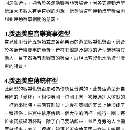
同運動造型，適合於各運動賽事頒獎場合，因各式運動造型
能讓大多數人有更直觀的聯想，能夠讓這些運動造型獎盃聯
想到運動賽事相關的意義。
3.獎盃獎座音樂賽事造型
常見使用音符五線譜或是各類樂器的造型客製化獎盃，適合
於各類音樂賽事的頒獎，音符五線譜及樂器的造型能夠讓其
他人一目了然為音樂賽事的獎盃，展現此客製化水晶造型獎
盃的特質。
4.獎盃獎座傳統杯型
此類型的客製化獎盃是較為傳統且普遍的，此獎盃造型源自
英國的「愛杯」。相傳英國一位國王有一次接過別人敬獻的
一杯酒來喝時，被刺客刺殺。之後在英國的宴會上便形成了
一種禮俗：來賓中依序傳遞一個大型的酒杯，繞行一圈；每
位來賓接過酒杯時，除了自己要站起來，並且身旁的人也需
要站起來，表示「保護」飲酒者不會像王國一樣被人暗殺。