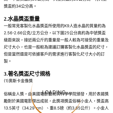
獎盃約34公分高。
2.水晶獎盃重量
一般常見客製化水晶獎盃所使用的K9人造水晶的質量約為
2.56-2.66公克/立方公分，以下圖25公分高約為中號獎盃
級距來說，接近兩公斤的重量是一般人較為可接受的重量及
尺寸大小，也是一般較為建議訂購客製化水晶獎盃的尺寸，
但是當然還是可依據客戶的需求進行客製化尺寸大小的訂
製。
3.著名獎盃尺寸規格
(1)奧斯卡金像獎
LOADING...
俗稱金人獎，由美國電影藝術與科學學院頒發，用於表揚獎
勵對於美國電影傑出成就，此獎項獎盃俗稱小金人，獎盃高
13.5英寸（34.29 cm）、重8.5磅（約3.85公斤）。小金人