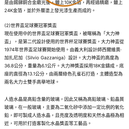
是由錫銻銅合金磨光後，鍍上10K金箔，再經過精磨，鍍上
24K金箔，並於外層塗上發光漆生產而成的。
(2)世界盃足球賽冠軍獎盃
現在使用中的世界盃足球賽冠軍獎盃，被暱稱為「大力神
盃」，是第二代設計使用的世界杯足球賽獎盃，大力神盃從
1974年世界盃足球賽開始使用。由義大利設計師西爾維奧·
加扎尼加（Silvio Gazzaniga）設計。大力神盃的高度為
36.8公分，重量為6.1公斤。大力神獎盃採用18K金鑄成，底
座的直徑為13.1公分，由兩層綠色孔雀石打造，主體造型為
兩名大力士雙手高舉地球。
人造水晶是高鉛含量的玻璃，因此又稱為高鉛玻璃、鉛晶質
玻璃，在一般玻璃，主要為二氧化矽中添加一定比例的氧化
鉛，即可製成人造水晶，且亮度及透明度和天然水晶極為相
近，可用於打造客製化水晶獎盃等工藝品。