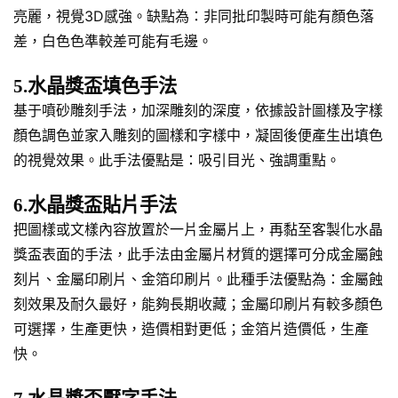
亮麗，視覺3D感強。缺點為：非同批印製時可能有顏色落
差，白色色準較差可能有毛邊。
5.水晶獎盃填色手法
基于噴砂雕刻手法，加深雕刻的深度，依據設計圖樣及字樣
顏色調色並家入雕刻的圖樣和字樣中，凝固後便產生出填色
的視覺效果。此手法優點是：吸引目光、強調重點。
6.水晶獎盃貼片手法
把圖樣或文樣內容放置於一片金屬片上，再黏至客製化水晶
獎盃表面的手法，此手法由金屬片材質的選擇可分成金屬蝕
刻片、金屬印刷片、金箔印刷片。此種手法優點為：金屬蝕
刻效果及耐久最好，能夠長期收藏；金屬印刷片有較多顏色
可選擇，生產更快，造價相對更低；金箔片造價低，生產
快。