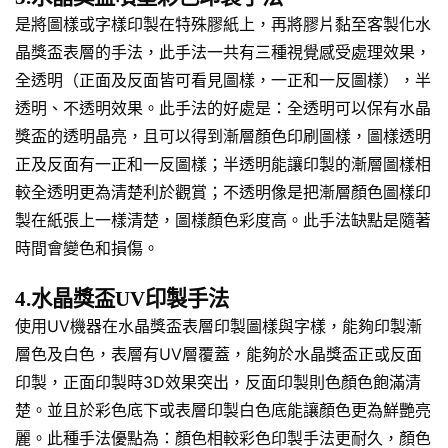
是將圖樣或字樣印製在特殊膠紙上，再將膠片黏至客製化水
晶獎盃表層的手法，此手法一共有三種視覺感受處理效果，
全透明（正面及反面皆可看見圖樣，一正和一反圖樣），半
透明、不透明效果。此手法的好處是：全透明可以保有水晶
獎盃的透明晶亮，且可以得到漸層顏色印刷圖樣，圖樣透明
正及反面有一正和一反圖樣；半透明能讓印製的漸層圖樣相
較全透明更為清楚利於觀賞；不透明像是把漸層顏色圖樣印
製在紙張上一樣清楚，圖樣顏色彩度高。此手法缺點是隨著
時間會變色和損傷。
4.水晶獎盃UV印製手法
使用UV機器在水晶獎盃表層印製圖樣與字樣，能夠印製漸
層色及白色，表層有UV層覆蓋，能夠於水晶獎盃正或反面
印製，正面印製時3D效果突出，反面印製則色顏色飽滿清
楚。並且於彩色底下或表層印製白色底能讓顏色更為鮮艷亮
麗。此種手法優點為：顏色相較彩色印製手法更耐久，顏色