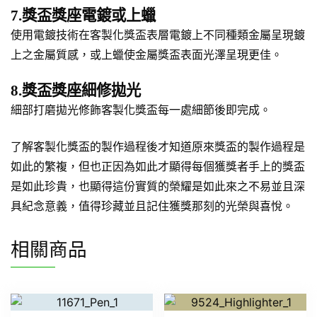
7.獎盃獎座電鍍或上蠟
使用電鍍技術在客製化獎盃表層電鍍上不同種類金屬呈現鍍
上之金屬質感，或上蠟使金屬獎盃表面光澤呈現更佳。
8.獎盃獎座細修拋光
細部打磨拋光修飾客製化獎盃每一處細節後即完成。
了解客製化獎盃的製作過程後才知道原來獎盃的製作過程是
如此的繁複，但也正因為如此才顯得每個獲獎者手上的獎盃
是如此珍貴，也顯得這份實質的榮耀是如此來之不易並且深
具紀念意義，值得珍藏並且記住獲獎那刻的光榮與喜悅。
相關商品