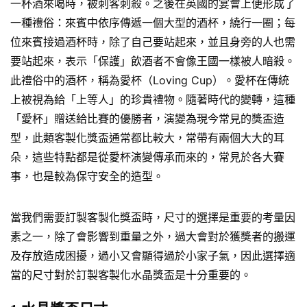
一杯酒來喝時，被刺客刺殺。之後在英國的宴會上便形成了
一種禮俗：來賓中依序傳遞一個大型的酒杯，繞行一圈；每
位來賓接過酒杯時，除了自己要站起來，並且身旁的人也需
要站起來，表示「保護」飲酒者不會像王國一樣被人暗殺。
此禮俗中的酒杯，稱為愛杯（Loving Cup）。愛杯在傳統
上被視為給「上等人」的珍貴禮物。隨著時代的變轉，這種
「愛杯」贈送給比賽的優勝者，演變為現今常見的獎盃造
型，此類客製化獎盃通常都比較大，常帶有兩個大大的耳
朵，這些特點都是從愛杯演變傳承而來的，常見於各大賽
事，也是較為保守安全的造型。
當我們需要訂製客製化獎盃時，尺寸的選擇是重要的考量因
素之一，除了會影響到重量之外，過大會對於獲獎者的搬運
及存放造成困擾，過小又會顯得過於小家子氣，因此選擇適
當的尺寸對於訂製客製化水晶獎盃是十分重要的。