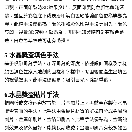
印製，正面印製時3D效果突出，反面印製則色顏色飽滿清
楚。並且於彩色底下或表層印製白色底能讓顏色更為鮮艷亮
麗。此種手法優點為：顏色相較彩色印製手法更耐久，顏色
亮麗，視覺3D感強。缺點為：非同批印製時可能有顏色落
差，白色色準較差可能有毛邊。
5.水晶獎盃填色手法
基于噴砂雕刻手法，加深雕刻的深度，依據設計圖樣及字樣
顏色調色並家入雕刻的圖樣和字樣中，凝固後便產生出填色
的視覺效果。此手法優點是：吸引目光、強調重點。
6.水晶獎盃貼片手法
把圖樣或文樣內容放置於一片金屬片上，再黏至客製化水晶
獎盃表面的手法，此手法由金屬片材質的選擇可分成金屬蝕
刻片、金屬印刷片、金箔印刷片。此種手法優點為：金屬蝕
刻效果及耐久最好，能夠長期收藏；金屬印刷片有較多顏色