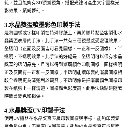
耗，並且能夠有3D觀賞視角，搭配光線可產生文字圖樣光
影效果，繽紛夢幻。
3.水晶獎盃噴墨彩色印製手法
是將圖樣或字樣印製在特殊膠紙上，再將膠片黏至客製化水
晶獎盃表層的手法，此手法一共有三種視覺感受處理效果，
全透明（正面及反面皆可看見圖樣，一正和一反圖樣），半
透明、不透明效果。此手法的好處是：全透明可以保有水晶
獎盃的透明晶亮，且可以得到漸層顏色印刷圖樣，圖樣透明
正及反面有一正和一反圖樣；半透明能讓印製的漸層圖樣相
較全透明更為清楚利於觀賞；不透明像是把漸層顏色圖樣印
製在紙張上一樣清楚，圖樣顏色彩度高。此手法缺點是隨著
時間會變色和損傷。
4.水晶獎盃UV印製手法
使用UV機器在水晶獎盃表層印製圖樣與字樣，能夠印製漸
層色及白色，表層有UV層覆蓋，能夠於水晶獎盃正或反面