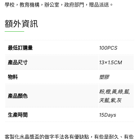
學校，教育機構，辦公室，政府部門，贈品派送。
額外資訊
最低訂購量
100PCS
產品尺寸
13×1.5CM
物料
塑膠
粉,橙,黃,綠,藍,
產品顏色
天藍,紫,灰
生產時間
15Days
客製化水晶獎盃的做字手法各有優缺點，有些是耐久、有些