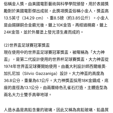
俗稱金人獎，由美國電影藝術與科學學院頒發，用於表揚獎
勵對於美國電影傑出成就，此獎項獎盃俗稱小金人，獎盃高
13.5英寸（34.29 cm）、重8.5磅（約3.85公斤）。小金人
是由錫銻銅合金磨光後，鍍上10K金箔，再經過精磨，鍍上
24K金箔，並於外層塗上發光漆生產而成的。
(2)世界盃足球賽冠軍獎盃
現在使用中的世界盃足球賽冠軍獎盃，被暱稱為「大力神
盃」，是第二代設計使用的世界杯足球賽獎盃，大力神盃從
1974年世界盃足球賽開始使用。由義大利設計師西爾維奧·
加扎尼加（Silvio Gazzaniga）設計。大力神盃的高度為
36.8公分，重量為6.1公斤。大力神獎盃採用18K金鑄成，底
座的直徑為13.1公分，由兩層綠色孔雀石打造，主體造型為
兩名大力士雙手高舉地球。
人造水晶是高鉛含量的玻璃，因此又稱為高鉛玻璃、鉛晶質