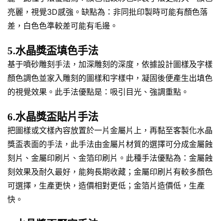
亮麗，視覺3D感強。缺點為：非同批印製時可能有顏色落
差，白色色準較差可能有毛邊。
5.水晶獎盃填色手法
基于噴砂雕刻手法，加深雕刻的深度，依據設計圖樣及字樣
顏色調色並家入雕刻的圖樣和字樣中，凝固後便產生出填色
的視覺效果。此手法優點是：吸引目光、強調重點。
6.水晶獎盃貼片手法
把圖樣或文樣內容放置於一片金屬片上，再黏至客製化水晶
獎盃表面的手法，此手法由金屬片材質的選擇可分成金屬蝕
刻片、金屬印刷片、金箔印刷片。此種手法優點為：金屬蝕
刻效果及耐久最好，能夠長期收藏；金屬印刷片有較多顏色
可選擇，生產更快，造價相對更低；金箔片造價低，生產
快。