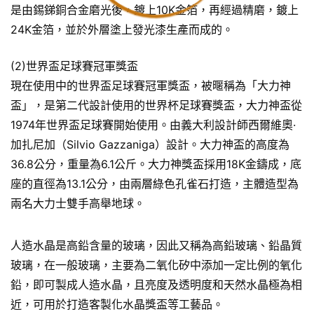
是由錫銻銅合金磨光後，鍍上10K金箔，再經過精磨，鍍上
24K金箔，並於外層塗上發光漆生產而成的。
(2)世界盃足球賽冠軍獎盃
現在使用中的世界盃足球賽冠軍獎盃，被暱稱為「大力神
盃」，是第二代設計使用的世界杯足球賽獎盃，大力神盃從
1974年世界盃足球賽開始使用。由義大利設計師西爾維奧·
加扎尼加（Silvio Gazzaniga）設計。大力神盃的高度為
36.8公分，重量為6.1公斤。大力神獎盃採用18K金鑄成，底
座的直徑為13.1公分，由兩層綠色孔雀石打造，主體造型為
兩名大力士雙手高舉地球。
人造水晶是高鉛含量的玻璃，因此又稱為高鉛玻璃、鉛晶質
玻璃，在一般玻璃，主要為二氧化矽中添加一定比例的氧化
鉛，即可製成人造水晶，且亮度及透明度和天然水晶極為相
近，可用於打造客製化水晶獎盃等工藝品。