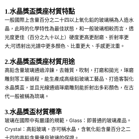
1.水晶獎盃獎座材質特點
一般國際上含量百分之二十四以上氧化鉛的玻璃稱為人造水
晶，此時的化學特性為最佳狀態，和一般玻璃相較而言，透
光度更佳（百分之九十以上）硬度更高更耐磨、折射率更
大;可透射出光譜中更多顏色、比重更大、手感更沈重。
2.水晶獎盃獎座材質用途
高鉛含量玻璃通過淬鍊，去雜質，吹制，打磨和拋光，琢磨
雕刻等工藝過程，能生產成高級鉛玻璃工藝品、打造客製化
水晶獎盃，並且光線通過琢磨雕刻能折射出多彩顏色，在古
代一般被稱為琉璃。
3.水晶獎盃材質標準
玻璃在國際中有嚴謹的規範，Glass：即普通的玻璃產品。
Crystal：高鉛玻璃，亦可稱水晶，含氧化鉛含量百分之二
十四的高鉛含量優良玻璃的保證。