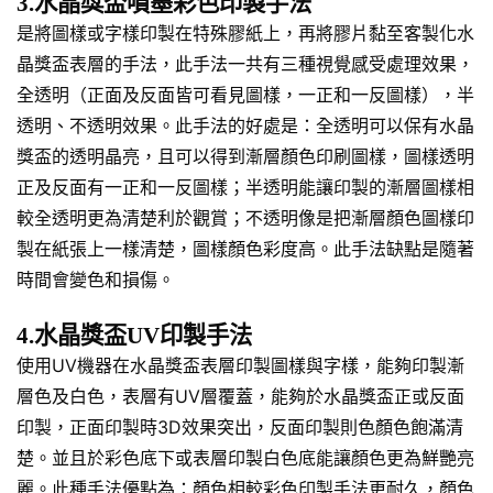
3.水晶獎盃噴墨彩色印製手法
是將圖樣或字樣印製在特殊膠紙上，再將膠片黏至客製化水
晶獎盃表層的手法，此手法一共有三種視覺感受處理效果，
全透明（正面及反面皆可看見圖樣，一正和一反圖樣），半
透明、不透明效果。此手法的好處是：全透明可以保有水晶
獎盃的透明晶亮，且可以得到漸層顏色印刷圖樣，圖樣透明
正及反面有一正和一反圖樣；半透明能讓印製的漸層圖樣相
較全透明更為清楚利於觀賞；不透明像是把漸層顏色圖樣印
製在紙張上一樣清楚，圖樣顏色彩度高。此手法缺點是隨著
時間會變色和損傷。
4.水晶獎盃UV印製手法
使用UV機器在水晶獎盃表層印製圖樣與字樣，能夠印製漸
層色及白色，表層有UV層覆蓋，能夠於水晶獎盃正或反面
印製，正面印製時3D效果突出，反面印製則色顏色飽滿清
楚。並且於彩色底下或表層印製白色底能讓顏色更為鮮艷亮
麗。此種手法優點為：顏色相較彩色印製手法更耐久，顏色