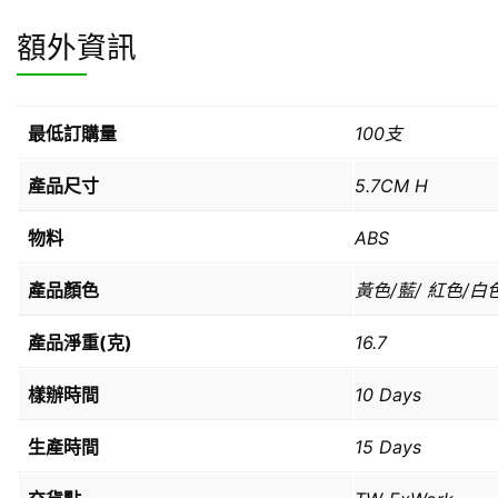
額外資訊
最低訂購量
100支
產品尺寸
5.7CM H
物料
ABS
產品顏色
黃色/藍/ 紅色/白
產品淨重(克)
16.7
樣辦時間
10 Days
生產時間
15 Days