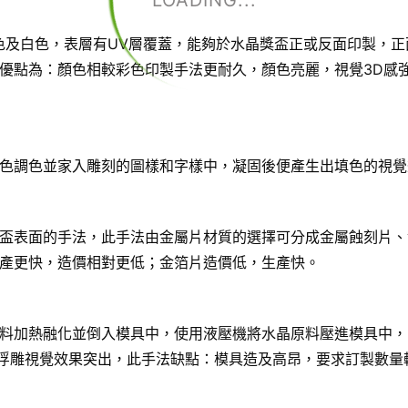
LOADING...
色及白色，表層有UV層覆蓋，能夠於水晶獎盃正或反面印製，正
優點為：顏色相較彩色印製手法更耐久，顏色亮麗，視覺3D感
色調色並家入雕刻的圖樣和字樣中，凝固後便產生出填色的視覺
盃表面的手法，此手法由金屬片材質的選擇可分成金屬蝕刻片、
產更快，造價相對更低；金箔片造價低，生產快。
料加熱融化並倒入模具中，使用液壓機將水晶原料壓進模具中，
D浮雕視覺效果突出，此手法缺點：模具造及高昂，要求訂製數量