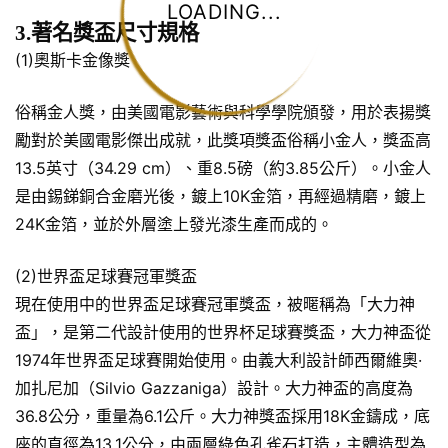
LOADING...
3.著名獎盃尺寸規格
(1)奧斯卡金像獎
俗稱金人獎，由美國電影藝術與科學學院頒發，用於表揚獎
勵對於美國電影傑出成就，此獎項獎盃俗稱小金人，獎盃高
13.5英寸（34.29 cm）、重8.5磅（約3.85公斤）。小金人
是由錫銻銅合金磨光後，鍍上10K金箔，再經過精磨，鍍上
24K金箔，並於外層塗上發光漆生產而成的。
(2)世界盃足球賽冠軍獎盃
現在使用中的世界盃足球賽冠軍獎盃，被暱稱為「大力神
盃」，是第二代設計使用的世界杯足球賽獎盃，大力神盃從
1974年世界盃足球賽開始使用。由義大利設計師西爾維奧·
加扎尼加（Silvio Gazzaniga）設計。大力神盃的高度為
36.8公分，重量為6.1公斤。大力神獎盃採用18K金鑄成，底
座的直徑為13.1公分，由兩層綠色孔雀石打造，主體造型為