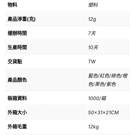
物料
塑料
產品淨重(克)
12g
樣辦時間
7天
生產時間
10天
交貨點
TW
藍色/紅色/綠色/橙
產品顏色
色/黑色/紫色
裝箱資料
1000/箱
外箱大小
50x31x21CM
外箱毛重
12kg