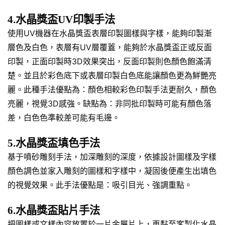
4.水晶獎盃UV印製手法
使用UV機器在水晶獎盃表層印製圖樣與字樣，能夠印製漸
層色及白色，表層有UV層覆蓋，能夠於水晶獎盃正或反面
印製，正面印製時3D效果突出，反面印製則色顏色飽滿清
楚。並且於彩色底下或表層印製白色底能讓顏色更為鮮艷亮
麗。此種手法優點為：顏色相較彩色印製手法更耐久，顏色
亮麗，視覺3D感強。缺點為：非同批印製時可能有顏色落
差，白色色準較差可能有毛邊。
5.水晶獎盃填色手法
基于噴砂雕刻手法，加深雕刻的深度，依據設計圖樣及字樣
顏色調色並家入雕刻的圖樣和字樣中，凝固後便產生出填色
的視覺效果。此手法優點是：吸引目光、強調重點。
6.水晶獎盃貼片手法
把圖樣或文樣內容放置於一片金屬片上，再黏至客製化水晶