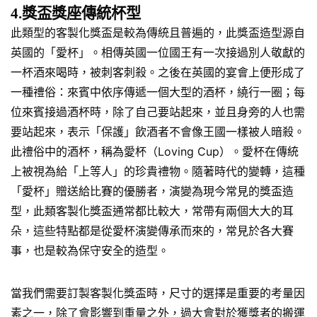
4.獎盃獎座傳統杯型
此類型的客製化獎盃是較為傳統且普遍的，此獎盃造型源自
英國的「愛杯」。相傳英國一位國王有一次接過別人敬獻的
一杯酒來喝時，被刺客刺殺。之後在英國的宴會上便形成了
一種禮俗：來賓中依序傳遞一個大型的酒杯，繞行一圈；每
位來賓接過酒杯時，除了自己要站起來，並且身旁的人也需
要站起來，表示「保護」飲酒者不會像王國一樣被人暗殺。
此禮俗中的酒杯，稱為愛杯（Loving Cup）。愛杯在傳統
上被視為給「上等人」的珍貴禮物。隨著時代的變轉，這種
「愛杯」贈送給比賽的優勝者，演變為現今常見的獎盃造
型，此類客製化獎盃通常都比較大，常帶有兩個大大的耳
朵，這些特點都是從愛杯演變傳承而來的，常見於各大賽
事，也是較為保守安全的造型。
當我們需要訂製客製化獎盃時，尺寸的選擇是重要的考量因
素之一，除了會影響到重量之外，過大會對於獲獎者的搬運