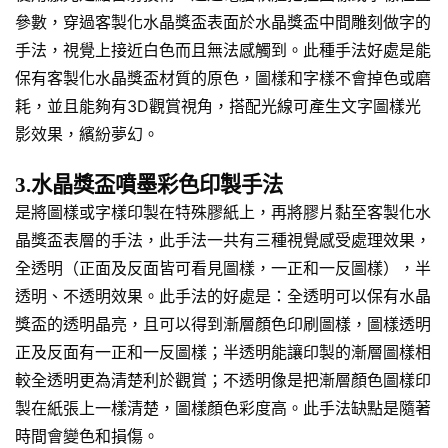
參數，穿過客製化水晶獎盃表面於水晶獎盃中間雕刻做字的
手法，視覺上接近白色而且無法感觸到。此種手法好處是能
保有客製化水晶獎盃材質的原色，圖樣和字樣不會掉色或磨
耗，並且能夠有3D觀賞視角，搭配光線可產生文字圖樣光
影效果，繽紛夢幻。
3.水晶獎盃噴墨彩色印製手法
是將圖樣或字樣印製在特殊膠紙上，再將膠片黏至客製化水
晶獎盃表層的手法，此手法一共有三種視覺感受處理效果，
全透明（正面及反面皆可看見圖樣，一正和一反圖樣），半
透明、不透明效果。此手法的好處是：全透明可以保有水晶
獎盃的透明晶亮，且可以得到漸層顏色印刷圖樣，圖樣透明
正及反面有一正和一反圖樣；半透明能讓印製的漸層圖樣相
較全透明更為清楚利於觀賞；不透明像是把漸層顏色圖樣印
製在紙張上一樣清楚，圖樣顏色彩度高。此手法缺點是隨著
時間會變色和損傷。