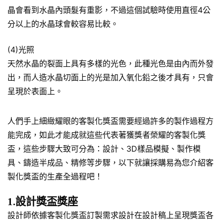
晶會看到水晶內頭髮有重影，不過這個試驗時使用直徑4公
分以上的水晶球會較容易比較。
(4)光照
天然水晶的裂面上具有多樣的光色，此種光色是由內而外發
出，而人造水晶切面上的光是加入氧化鉛之後才具有，只會
呈現於表面上。
人們手上細緻耀眼的客製化獎盃需要經過許多的製作過程方
能完成，如此才能成就這些代表著獲獎者榮耀的客製化獎
盃，這些步驟大致可分為：設計、3D樣品模擬、製作模
具、鑄造半成品、精修等步驟，以下就讓採購易為您介紹客
製化獎盃的生產全過程吧！
1.設計獎盃獎座
設計師依據客製化獎盃訂製需求設計在設計稿上呈現獎盃各