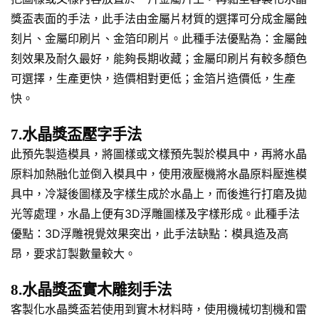
獎盃表面的手法，此手法由金屬片材質的選擇可分成金屬蝕
刻片、金屬印刷片、金箔印刷片。此種手法優點為：金屬蝕
刻效果及耐久最好，能夠長期收藏；金屬印刷片有較多顏色
可選擇，生產更快，造價相對更低；金箔片造價低，生產
快。
7.水晶獎盃壓字手法
此預先製造模具，將圖樣或文樣預先製於模具中，再將水晶
原料加熱融化並倒入模具中，使用液壓機將水晶原料壓進模
具中，冷凝後圖樣及字樣生成於水晶上，而後進行打磨及拋
光等處理，水晶上便有3D浮雕圖樣及字樣形成。此種手法
優點：3D浮雕視覺效果突出，此手法缺點：模具造及高
昂，要求訂製數量較大。
8.水晶獎盃實木雕刻手法
客製化水晶獎盃若使用到實木材料時，使用機械切割機和雷