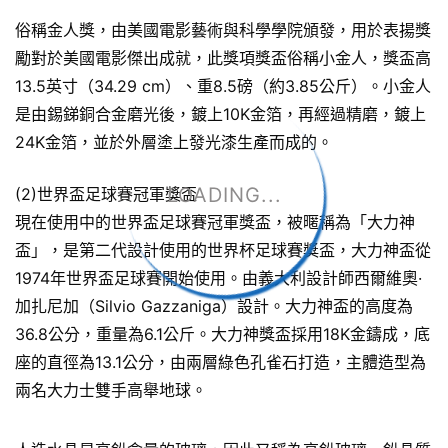
俗稱金人獎，由美國電影藝術與科學學院頒發，用於表揚獎
勵對於美國電影傑出成就，此獎項獎盃俗稱小金人，獎盃高
13.5英寸（34.29 cm）、重8.5磅（約3.85公斤）。小金人
是由錫銻銅合金磨光後，鍍上10K金箔，再經過精磨，鍍上
24K金箔，並於外層塗上發光漆生產而成的。
LOADING...
(2)世界盃足球賽冠軍獎盃
現在使用中的世界盃足球賽冠軍獎盃，被暱稱為「大力神
盃」，是第二代設計使用的世界杯足球賽獎盃，大力神盃從
1974年世界盃足球賽開始使用。由義大利設計師西爾維奧·
加扎尼加（Silvio Gazzaniga）設計。大力神盃的高度為
36.8公分，重量為6.1公斤。大力神獎盃採用18K金鑄成，底
座的直徑為13.1公分，由兩層綠色孔雀石打造，主體造型為
兩名大力士雙手高舉地球。