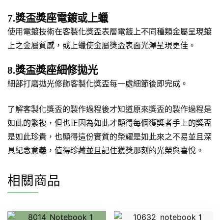
7.獎盃獎座電鍍或上蠟
使用電鍍技術在客製化獎盃表層電鍍上不同種類金屬呈現鍍
上之金屬質感，或上蠟使金屬獎盃表面光澤呈現更佳。
8.獎盃獎座細修拋光
細部打磨拋光修飾客製化獎盃每一處細節後即完成。
了解客製化獎盃的製作過程後才知道原來獎盃的製作過程是
如此的繁複，但也正因為如此才顯得每個獲獎者手上的獎盃
是如此珍貴，也顯得這份實質的榮耀是如此來之不易並且深
具紀念意義，值得珍藏並且記住獲獎那刻的光榮與喜悅。
相關商品