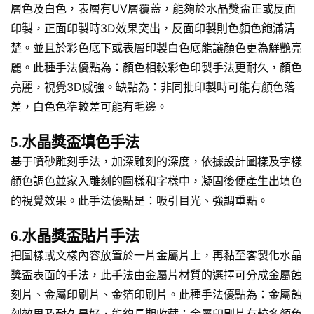
層色及白色，表層有UV層覆蓋，能夠於水晶獎盃正或反面
印製，正面印製時3D效果突出，反面印製則色顏色飽滿清
楚。並且於彩色底下或表層印製白色底能讓顏色更為鮮艷亮
麗。此種手法優點為：顏色相較彩色印製手法更耐久，顏色
亮麗，視覺3D感強。缺點為：非同批印製時可能有顏色落
差，白色色準較差可能有毛邊。
5.水晶獎盃填色手法
基于噴砂雕刻手法，加深雕刻的深度，依據設計圖樣及字樣
顏色調色並家入雕刻的圖樣和字樣中，凝固後便產生出填色
的視覺效果。此手法優點是：吸引目光、強調重點。
6.水晶獎盃貼片手法
把圖樣或文樣內容放置於一片金屬片上，再黏至客製化水晶
獎盃表面的手法，此手法由金屬片材質的選擇可分成金屬蝕
刻片、金屬印刷片、金箔印刷片。此種手法優點為：金屬蝕