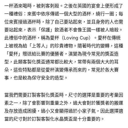
一杯酒來喝時，被刺客刺殺。之後在英國的宴會上便形成了
一種禮俗：來賓中依序傳遞一個大型的酒杯，繞行一圈；每
位來賓接過酒杯時，除了自己要站起來，並且身旁的人也需
要站起來，表示「保護」飲酒者不會像王國一樣被人暗殺。
此禮俗中的酒杯，稱為愛杯（Loving Cup）。愛杯在傳統
上被視為給「上等人」的珍貴禮物。隨著時代的變轉，這種
「愛杯」贈送給比賽的優勝者，演變為現今常見的獎盃造
型，此類客製化獎盃通常都比較大，常帶有兩個大大的耳
朵，這些特點都是從愛杯演變傳承而來的，常見於各大賽
事，也是較為保守安全的造型。
當我們需要訂製客製化獎盃時，尺寸的選擇是重要的考量因
素之一，除了會影響到重量之外，過大會對於獲獎者的搬運
及存放造成困擾，過小又會顯得過於小家子氣，因此選擇適
當的尺寸對於訂製客製化水晶獎盃是十分重要的。