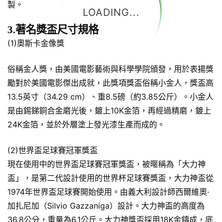
製。
LOADING...
3.著名獎盃尺寸規格
(1)奧斯卡金像獎
俗稱金人獎，由美國電影藝術與科學學院頒發，用於表揚獎
勵對於美國電影傑出成就，此獎項獎盃俗稱小金人，獎盃高
13.5英寸（34.29 cm）、重8.5磅（約3.85公斤）。小金人
是由錫銻銅合金磨光後，鍍上10K金箔，再經過精磨，鍍上
24K金箔，並於外層塗上發光漆生產而成的。
(2)世界盃足球賽冠軍獎盃
現在使用中的世界盃足球賽冠軍獎盃，被暱稱為「大力神
盃」，是第二代設計使用的世界杯足球賽獎盃，大力神盃從
1974年世界盃足球賽開始使用。由義大利設計師西爾維奧·
加扎尼加（Silvio Gazzaniga）設計。大力神盃的高度為
36.8公分，重量為6.1公斤。大力神獎盃採用18K金鑄成，底