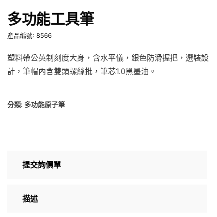
多功能工具筆
產品編號: 8566
塑料帶公英制刻度大身，含水平儀，銀色防滑握把，選裝設
計，筆帽內含雙頭螺絲批，筆芯1.0黑墨油。
分類:
多功能原子筆
提交詢價單
描述