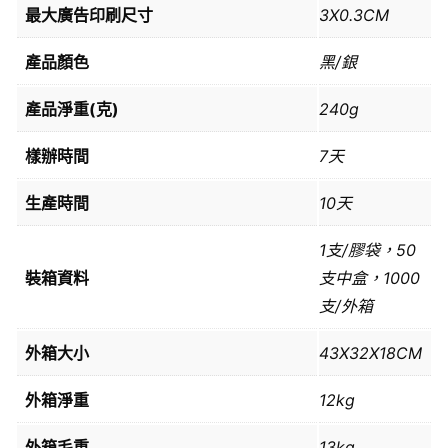
最大廣告印刷尺寸
3X0.3CM
產品顏色
黑/銀
產品淨重(克)
240g
樣辦時間
7天
生產時間
10天
1支/膠袋，50
裝箱資料
支中盒，1000
支/外箱
外箱大小
43X32X18CM
外箱淨重
12kg
外箱毛重
13kg