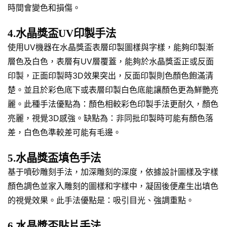
時間會變色和損傷。
4.水晶獎盃UV印製手法
使用UV機器在水晶獎盃表層印製圖樣與字樣，能夠印製漸
層色及白色，表層有UV層覆蓋，能夠於水晶獎盃正或反面
印製，正面印製時3D效果突出，反面印製則色顏色飽滿清
楚。並且於彩色底下或表層印製白色底能讓顏色更為鮮艷亮
麗。此種手法優點為：顏色相較彩色印製手法更耐久，顏色
亮麗，視覺3D感強。缺點為：非同批印製時可能有顏色落
差，白色色準較差可能有毛邊。
5.水晶獎盃填色手法
基于噴砂雕刻手法，加深雕刻的深度，依據設計圖樣及字樣
顏色調色並家入雕刻的圖樣和字樣中，凝固後便產生出填色
的視覺效果。此手法優點是：吸引目光、強調重點。
6.水晶獎盃貼片手法