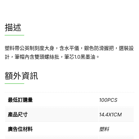
描述
塑料帶公英制刻度大身，含水平儀，銀色防滑握把，選裝設
計，筆帽內含雙頭螺絲批，筆芯1.0黑墨油。
額外資訊
最低訂購量
100PCS
產品尺寸
14.4X1CM
廣告位材料
塑料